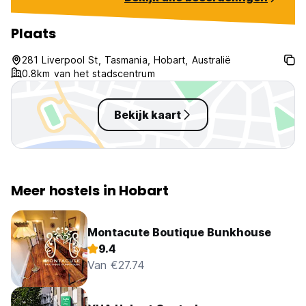
Would recommend the hostel
since it's an easy going vibe to
meet other people with friendly
Plaats
staff as well!!!
281 Liverpool St, Tasmania, Hobart, Australië
0.8km van het stadscentrum
Bekijk kaart
Meer hostels in Hobart
Montacute Boutique Bunkhouse
9.4
Van €27.74