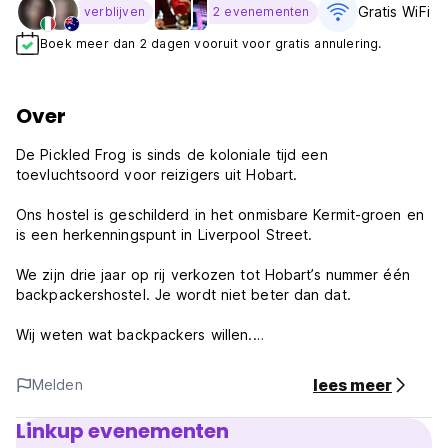
Gratis WiFi
verblijven
2 evenementen
Boek meer dan 2 dagen vooruit voor gratis annulering.
Over
De Pickled Frog is sinds de koloniale tijd een
toevluchtsoord voor reizigers uit Hobart.
Ons hostel is geschilderd in het onmisbare Kermit-groen en
is een herkenningspunt in Liverpool Street.
We zijn drie jaar op rij verkozen tot Hobart’s nummer één
backpackershostel. Je wordt niet beter dan dat.
Wij weten wat backpackers willen.
We hebben de heetste douches en de koudste bieren.
Onze kamers zijn de schoonste en ons gratis internet is
lees meer
Melden
supersnel.
Linkup evenementen
We weten dat je nieuwe mensen wilt ontmoeten, nieuwe