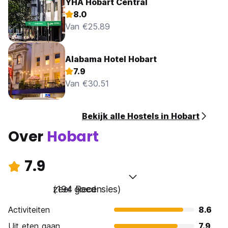
YHA Hobart Central
8.0
Van €25.89
Alabama Hotel Hobart
7.9
Van €30.51
Bekijk alle Hostels in Hobart
Over
Hobart
7.9
zeer goed
(194 Recensies)
Activiteiten
8.6
Uit eten gaan
7.9