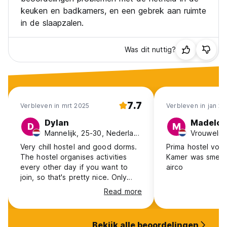
keuken en badkamers, en een gebrek aan ruimte
in de slaapzalen.
Was dit nuttig?
7.7
Verbleven in mrt 2025
Verbleven in jan 2
Dylan
Madelon
D
M
Mannelijk, 25-30, Nederland
Very chill hostel and good dorms.
Prima hostel voo
The hostel organises activities
Kamer was smeri
every other day if you want to
airco
join, so that's pretty nice. Only
downsides would be that people
Read more
didn't really clean up after
themselves in the kitchen, and the
bathroom only had one sink.
Bekijk alle beoordelingen