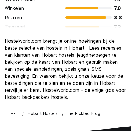
Winkelen
7.0
Relaxen
8.8
Transport
7.2
bezienswaardigheden
8.5
Hostelworld.com brengt je online boekingen bij de
Cultuur
8.4
beste selectie van hostels in Hobart . Lees recensies
Uitgaan
van klanten van Hobart hostels, jeugdherbergen te
6.7
bekijken op de kaart van Hobart en gebruik maken
Waarde voor uw geld
7.8
van speciale aanbiedingen, zoals gratis SMS
bevestiging. En waarom bekijkt u onze keuze voor de
beste dingen die te zien en te doen zijn in Hobart
terwijl je er bent. Hostelworld.com - de enige gids voor
Hobart backpackers hostels.
Hobart Hostels
The Pickled Frog