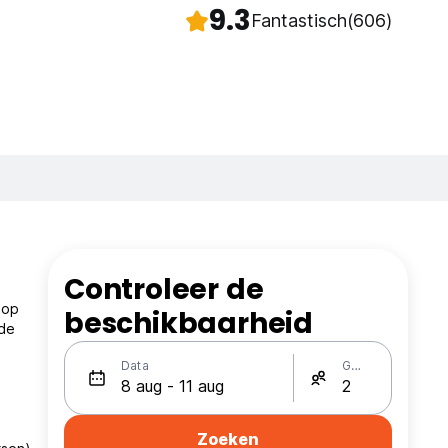
9.3
Fantastisch
(606)
Controleer de
 op
beschikbaarheid
nde
Data
Gasten
Zoeken