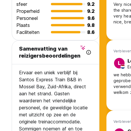
sfeer
9.2
Very nice expe
the shared to
Properheid
9.2
very hearabl
Personeel
9.6
nice, bre
Plaats
9.8
Faciliteiten
8.6
Samenvatting van
Verbleven
reizigersbeoordelingen
L
L
E
Ervaar een uniek verblijf bij
we hebbe
Santos Express Train B&B in
geprobee
Mossel Bay, Zuid-Afrika, direct
verwend 
welkom z
aan het strand. Gasten
behulpz
waarderen het vriendelijke
alleen e
personeel, de geweldige locatie
moment h
met uitzicht op zee en de
originele treinaccommodatie.
Verbleven
Sommigen noemen af en toe