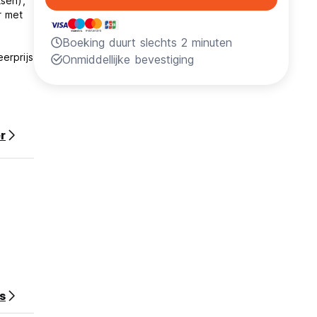
tsen),
r met
Boeking duurt slechts 2 minuten
erprijs
Onmiddellijke bevestiging
r
 onze
 vanaf
nz.
s