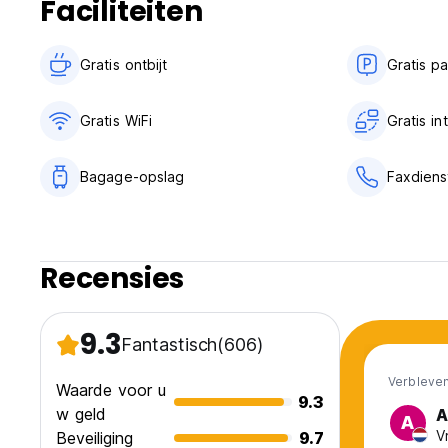
Faciliteiten
Gratis ontbijt‎
Gratis p
Gratis WiFi
Gratis i
Bagage-opslag
Faxdiens
Recensies
9.3
Fantastisch
(606)
Verbleven
Waarde voor u
9.3
w geld
A
A
V
Beveiliging
9.7