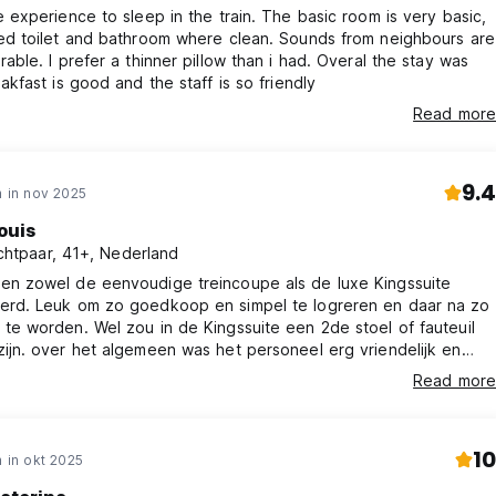
rience to sleep in the train. The basic room is very basic,
ilet and bathroom where clean. Sounds from neighbours are
e. I prefer a thinner pillow than i had. Overal the stay was
akfast is good and the staff is so friendly
Read more
9.4
 in nov 2025
ouis
chtpaar, 41+, Nederland
n zowel de eenvoudige treincoupe als de luxe Kingssuite
rd. Leuk om zo goedkoop en simpel te logreren en daar na zo
te worden. Wel zou in de Kingssuite een 2de stoel of fauteuil
ijn. over het algemeen was het personeel erg vriendelijk en
aam. Wel vervelend was, dat we erg lang moesten wachten op
Read more
en ijsje terwijl we zeiden dat we wat haast hadden. Op het laatst
ebben we het ijs maar afbesteld en zijn gegaan.
10
 in okt 2025