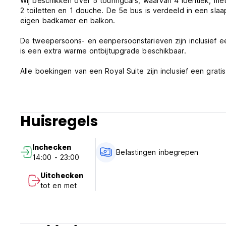
Wij beschikken over 5 touringcars, waarvan 4 identiek, met
2 toiletten en 1 douche. De 5e bus is verdeeld in een s
eigen badkamer en balkon.
De tweepersoons- en eenpersoonstarieven zijn inclusief ee
is een extra warme ontbijtupgrade beschikbaar.
Alle boekingen van een Royal Suite zijn inclusief een gratis
We kunnen maximaal 114 personen huisvesten en hebben 
(laagseizoen). Seizoenstarieven zijn van toepassing. Me
Huisregels
Ons levendige restaurant en bar serveert de hele dag ontb
beroemdste traditionele maaltijden, die binnen of op het
07.30 uur.
Inchecken
Belastingen inbegrepen
14:00 - 23:00
Ons personeel staat voor u klaar en kan u helpen met alle
walvissen spotten vanaf een boot, skydiven, gamedrives, q
Uitchecken
(Auto-translated from original language)
tot en met