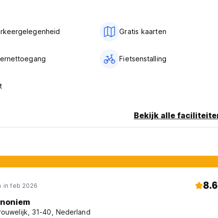
arkeergelegenheid
Gratis kaarten
nternettoegang
Fietsenstalling
t
Bekijk alle faciliteit
8.6
 in feb 2026
noniem
rouwelijk, 31-40, Nederland