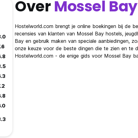
Over
Mossel Bay
Hostelworld.com brengt je online boekingen bij de be
recensies van klanten van Mossel Bay hostels, jeug
8.0
Bay en gebruik maken van speciale aanbiedingen, zoa
.6
onze keuze voor de beste dingen die te zien en te doe
Hostelworld.com - de enige gids voor Mossel Bay ba
6.8
8.5
6.3
.2
6.8
6.0
8.3