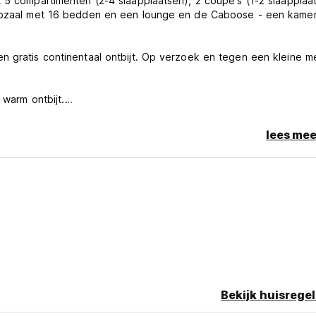
 5 compartimenten (2-4 slaapplaatsen), 2 coupé's (1-2 slaapplaa
laapzaal met 16 bedden en een lounge en de Caboose - een kame
n gratis continentaal ontbijt. Op verzoek en tegen een kleine me
 warm ontbijt.
speciale STO-tarieven voor groepen van 30 personen en meer
lees mee
nu's kunnen worden aangepast aan uw budget en wensen.
ijt en andere heerlijke maaltijden, zoals steaks, zeevruchten en
 zonnedek kunnen worden geserveerd. Het restaurant is geopend
 reis- en avontuurarrangementen, zoals duiken met haaienkooien,
uadrijden, diepzeevissen, plezierboottochten naar Seal Island e
Bekijk huisregel