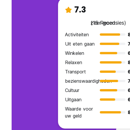
7.3
zeer goed
(15 Recensies)
Activiteiten
Uit eten gaan
7
Winkelen
Relaxen
Transport
bezienswaardigheden
7
Cultuur
Uitgaan
Waarde voor
uw geld