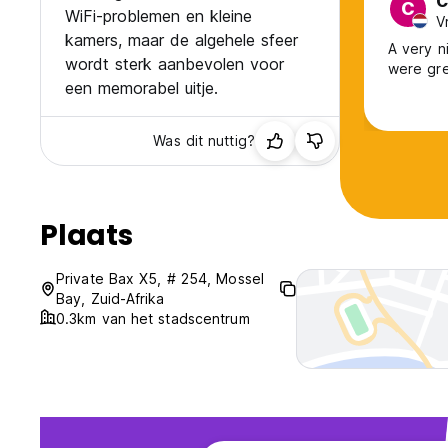
C
C
WiFi-problemen en kleine
V
kamers, maar de algehele sfeer
A very ni
wordt sterk aanbevolen voor
were gr
een memorabel uitje.
Was dit nuttig?
Plaats
Private Bax X5, # 254, Mossel
Bay, Zuid-Afrika
0.3km van het stadscentrum