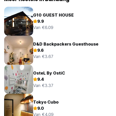
G10 GUEST HOUSE
9.9
Van €6.09
D&D Backpackers Guesthouse
9.6
Van €3.67
OsteL By OstiC
9.4
Van €3.37
Tokyo Cubo
9.0
Van €4.09