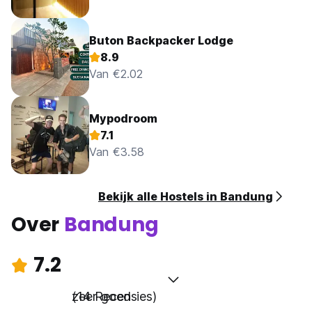
Buton Backpacker Lodge
8.9
Van €2.02
Mypodroom
7.1
Van €3.58
Bekijk alle Hostels in Bandung
Over
Bandung
7.2
zeer goed
(14 Recensies)