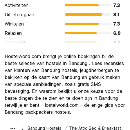
Activiteiten
7.3
Uit eten gaan
8.1
Winkelen
7.3
Relaxen
6.9
Transport
6.9
bezienswaardigheden
7.3
Hostelworld.com brengt je online boekingen bij de
Cultuur
7.4
beste selectie van hostels in Bandung . Lees recensies
Uitgaan
van klanten van Bandung hostels, jeugdherbergen te
5.9
bekijken op de kaart van Bandung en gebruik maken
Waarde voor uw geld
8.0
van speciale aanbiedingen, zoals gratis SMS
bevestiging. En waarom bekijkt u onze keuze voor de
beste dingen die te zien en te doen zijn in Bandung
terwijl je er bent. Hostelworld.com - de enige gids voor
Bandung backpackers hostels.
Bandung Hostels
The Attic Bed & Breakfast