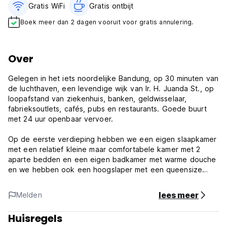
Gratis WiFi
Gratis ontbijt‎
Boek meer dan 2 dagen vooruit voor gratis annulering.
Over
Gelegen in het iets noordelijke Bandung, op 30 minuten van
de luchthaven, een levendige wijk van Ir. H. Juanda St., op
loopafstand van ziekenhuis, banken, geldwisselaar,
fabrieksoutlets, cafés, pubs en restaurants. Goede buurt
met 24 uur openbaar vervoer.
Op de eerste verdieping hebben we een eigen slaapkamer
met een relatief kleine maar comfortabele kamer met 2
aparte bedden en een eigen badkamer met warme douche
en we hebben ook een hoogslaper met een queensize
bed. Er is een airconditioner, tv-kabel.
Op de tweede verdieping hebben we 4 privéslaapkamers,
lees meer
Melden
relatief kleine maar comfortabele kamer met 2 aparte
bedden en 2 gedeelde badkamers met warme douche. Er is
Huisregels
geen airconditioning, tv-kabel in het uitgaansgebied buiten