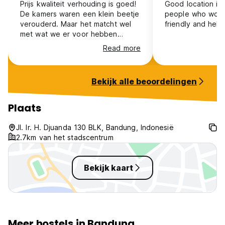
Prijs kwaliteit verhouding is goed!
Good location in 
De kamers waren een klein beetje
people who work
verouderd. Maar het matcht wel
friendly and helpf
met wat we er voor hebben
betaald. Het personeel is zeer
Read more
vriendelijk en behulpzaam. En het
was fijn om weer eens zelfs lekker
een ontbijtje te kunnen maken!
Bekijk alle beoordelingen
Plaats
Jl. Ir. H. Djuanda 130 BLK, Bandung, Indonesië
2.7km van het stadscentrum
Bekijk kaart
Meer hostels in Bandung