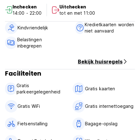
We zijn milieuvriendelijk, gebruiken lokale bamboe en
Inchecken
Uitchecken
materialen en beperken de afvalproductie.
14:00 - 22:00
tot en met 11:00
Dit vind je nog meer leuk:
Kredietkaarten worden
- Gratis wifi
Kindvriendelijk
niet aanvaard
- Gratis parkeren
- Motorverhuur
Belastingen
- Gratis schoonmaak
inbegrepen
- Kinderen zijn welkom!
Bekijk huisregels
Inchecken: 14:00 - 22:00 uur
Uitchecken: tot 11:00 uur
Faciliteiten
Ervaar een werkelijk bijzonder en milieubewust verblijf in
Gratis
Gratis kaarten
Laos bij ons!
parkeergelegenheid
Gratis WiFi
Gratis internettoegang
Fietsenstalling
Bagage-opslag