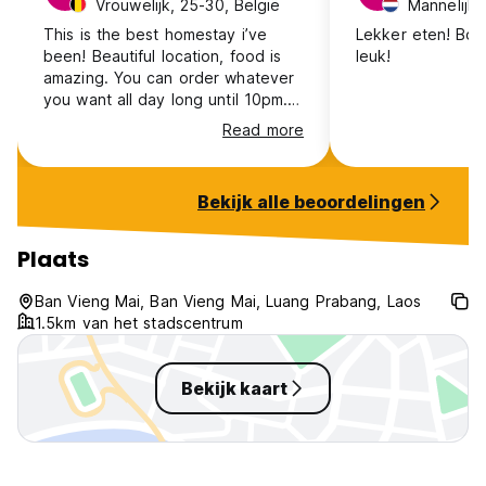
Vrouwelijk, 25-30, België
Mannelijk,
This is the best homestay i’ve
Lekker eten! Boo
been! Beautiful location, food is
leuk!
amazing. You can order whatever
you want all day long until 10pm.
Staff helps you with booking a
Read more
taxi or tuktuk to the city center.
You can walk there as well, it’s
around 30mins. I’ve met some
Bekijk alle beoordelingen
amazing people there. Swimming
in the river was also very nice
Plaats
Ban Vieng Mai, Ban Vieng Mai, Luang Prabang, Laos
1.5km van het stadscentrum
Bekijk kaart