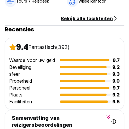
Tours / Reisdesk
Wisselkantoor
Bekijk alle faciliteiten
Recensies
9.4
Fantastisch
(392)
Waarde voor uw geld
9.7
Beveiliging
9.2
sfeer
9.3
Properheid
9.0
Personeel
9.7
Plaats
9.2
Faciliteiten
9.5
Samenvatting van
reizigersbeoordelingen