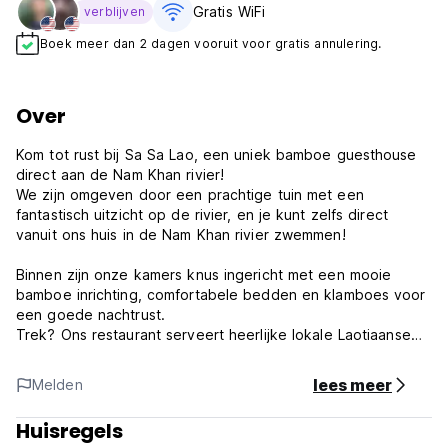
Gratis WiFi
verblijven
Boek meer dan 2 dagen vooruit voor gratis annulering.
Over
Kom tot rust bij Sa Sa Lao, een uniek bamboe guesthouse
direct aan de Nam Khan rivier!
We zijn omgeven door een prachtige tuin met een
fantastisch uitzicht op de rivier, en je kunt zelfs direct
vanuit ons huis in de Nam Khan rivier zwemmen!
Binnen zijn onze kamers knus ingericht met een mooie
bamboe inrichting, comfortabele bedden en klamboes voor
een goede nachtrust.
Trek? Ons restaurant serveert heerlijke lokale Laotiaanse
en Europese gerechten.
lees meer
Melden
Het stadscentrum is gemakkelijk te bereiken – slechts 10
minuten met de motor of een leuke tocht met onze GRATIS,
Huisregels
100% op zonne-energie aangedreven shuttleboot.