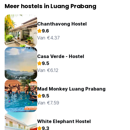
Meer hostels in Luang Prabang
Chanthavong Hostel
9.6
Van €4.37
Casa Verde - Hostel
9.5
Van €6.12
Mad Monkey Luang Prabang
9.5
Van €7.59
White Elephant Hostel
9.3