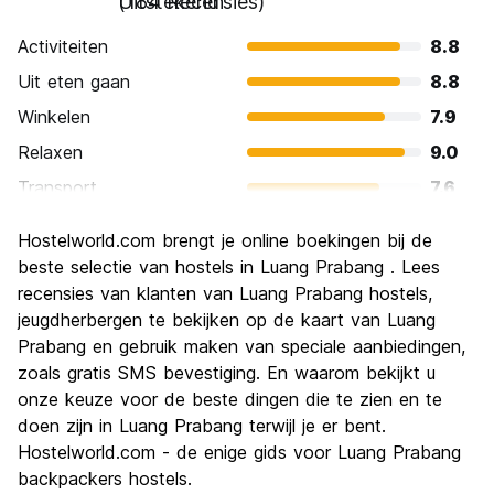
Uitstekend
(184 Recensies)
Activiteiten
8.8
Uit eten gaan
8.8
Winkelen
7.9
Relaxen
9.0
Transport
7.6
bezienswaardigheden
8.7
Hostelworld.com brengt je online boekingen bij de
Cultuur
9.1
beste selectie van hostels in Luang Prabang . Lees
Uitgaan
recensies van klanten van Luang Prabang hostels,
6.8
jeugdherbergen te bekijken op de kaart van Luang
Waarde voor uw geld
8.1
Prabang en gebruik maken van speciale aanbiedingen,
zoals gratis SMS bevestiging. En waarom bekijkt u
onze keuze voor de beste dingen die te zien en te
doen zijn in Luang Prabang terwijl je er bent.
Hostelworld.com - de enige gids voor Luang Prabang
backpackers hostels.