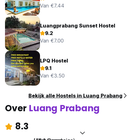
Van €7.44
Luangprabang Sunset Hostel
9.2
Van €7.00
LPQ Hostel
9.1
Van €3.50
Bekijk alle Hostels in Luang Prabang
Over
Luang Prabang
8.3