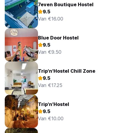
7even Boutique Hostel
9.5
Van €16.00
Blue Door Hostel
9.5
Van €9.50
Trip'n'Hostel Chill Zone
9.5
Van €17.25
Trip'n'Hostel
9.5
Van €10.00