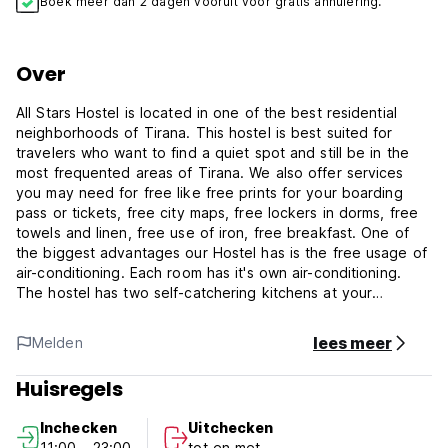
Boek meer dan 2 dagen vooruit voor gratis annulering.
Over
All Stars Hostel is located in one of the best residential
neighborhoods of Tirana. This hostel is best suited for
travelers who want to find a quiet spot and still be in the
most frequented areas of Tirana. We also offer services
you may need for free like free prints for your boarding
pass or tickets, free city maps, free lockers in dorms, free
towels and linen, free use of iron, free breakfast. One of
the biggest advantages our Hostel has is the free usage of
air-conditioning. Each room has it's own air-conditioning.
The hostel has two self-catchering kitchens at your
disposal with free tea provided for everyone.
Also the hostel has a fantastic location between two main
lees meer
Melden
streets, Kavaja and Myslym Shyri.
Huisregels
If you walk down from the Hostel in about 50 meters you
find yourself in the middle of Myslym Shyri, the main
Inchecken
Uitchecken
shopping street with the coolest bars of Tirana. If you walk
11:00 - 23:00
tot en met