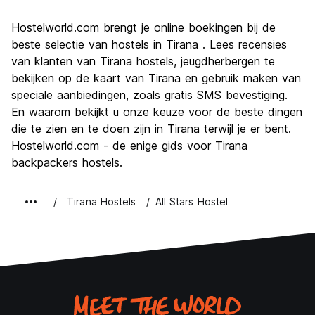
bezienswaardigheden
6.7
Hostelworld.com brengt je online boekingen bij de
Cultuur
7.6
beste selectie van hostels in Tirana . Lees recensies
Uitgaan
van klanten van Tirana hostels, jeugdherbergen te
7.6
bekijken op de kaart van Tirana en gebruik maken van
Waarde voor uw geld
8.7
speciale aanbiedingen, zoals gratis SMS bevestiging.
En waarom bekijkt u onze keuze voor de beste dingen
die te zien en te doen zijn in Tirana terwijl je er bent.
Hostelworld.com - de enige gids voor Tirana
backpackers hostels.
Tirana Hostels
All Stars Hostel