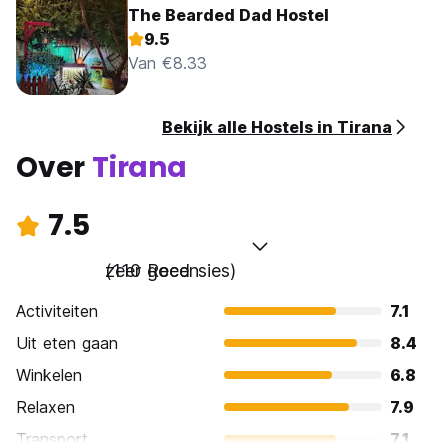
The Bearded Dad Hostel
9.5
Van €8.33
Bekijk alle Hostels in Tirana
Over
Tirana
7.5
zeer goed
(110 Recensies)
Activiteiten
7.1
Uit eten gaan
8.4
Winkelen
6.8
Relaxen
7.9
Transport
7.1