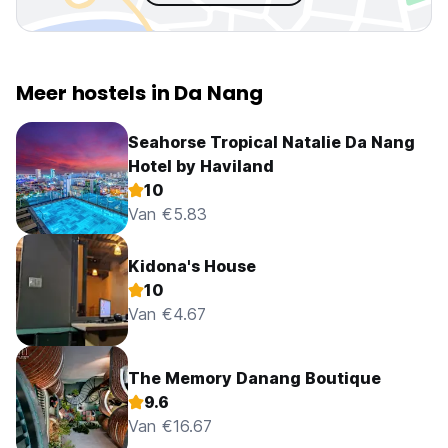
Meer hostels in Da Nang
Seahorse Tropical Natalie Da Nang
Hotel by Haviland
10
Van €5.83
Kidona's House
10
Van €4.67
The Memory Danang Boutique
9.6
Van €16.67