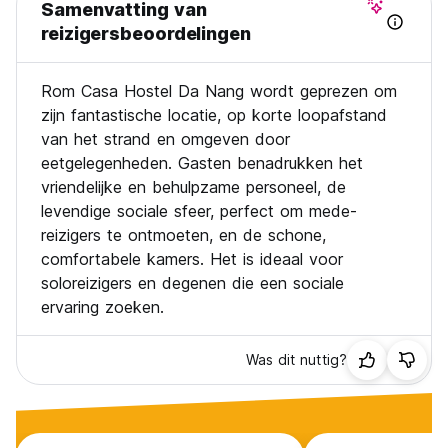
Samenvatting van
en fietsen bij een van de meest gerenommeerde
fietsverhuurbedrijven in Da Nang.
reizigersbeoordelingen
Ons personeel spreekt uitstekend Engels en staat klaar om
Rom Casa Hostel Da Nang wordt geprezen om
je te helpen met alle aanbevelingen die je nodig hebt!
Aarzel niet om advies te vragen om je tijd in Da Nang
zijn fantastische locatie, op korte loopafstand
optimaal te benutten.
van het strand en omgeven door
eetgelegenheden. Gasten benadrukken het
Gratis gefilterd drinkwater in het hele hostel.
vriendelijke en behulpzame personeel, de
levendige sociale sfeer, perfect om mede-
-Eten is NIET toegestaan op de kamers, behalve water en
lichte dranken.
reizigers te ontmoeten, en de schone,
-Geen alcohol van buitenaf toegestaan op het terrein,
comfortabele kamers. Het is ideaal voor
conform de lokale regelgeving.
soloreizigers en degenen die een sociale
-Respecteer de rusttijden 😴😴😴
ervaring zoeken.
-Gebruik van de fitnessruimte - 50 km
De hoofdbar van het hostel sluit om middernacht.
Was dit nuttig?
Rusttijden voor de villakamers: 22:00 - 08:00 uur.
Rusttijden voor de containerkamers: middernacht - 08:00
uur.