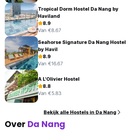
Tropical Dorm Hostel Da Nang by
Haviland
8.9
Van €8.67
Seahorse Signature Da Nang Hostel
by Havil
8.9
Van €16.67
A L'Olivier Hostel
8.8
Van €5.83
Bekijk alle Hostels in Da Nang
Over
Da Nang