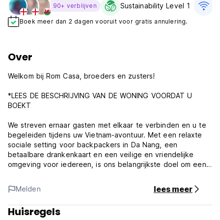
Sustainability Level 1
G
90+ verblijven
Boek meer dan 2 dagen vooruit voor gratis annulering.
Over
Welkom bij Rom Casa, broeders en zusters!
*LEES DE BESCHRIJVING VAN DE WONING VOORDAT U
BOEKT
We streven ernaar gasten met elkaar te verbinden en u te
begeleiden tijdens uw Vietnam-avontuur. Met een relaxte
sociale setting voor backpackers in Da Nang, een
betaalbare drankenkaart en een veilige en vriendelijke
omgeving voor iedereen, is ons belangrijkste doel om een
onvergetelijke ervaring te creëren voor elke gast die Da
Nang, Vietnam, en Rom Casa Hostel bezoekt.
lees meer
Melden
Gelegen in het hart van de belangrijkste toeristische wijk
Huisregels
van Da Nang, biedt ons hostel een unieke en