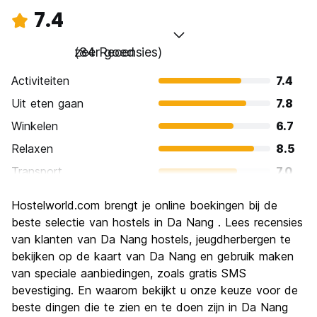
7.4
zeer goed
(84 Recensies)
Activiteiten
7.4
Uit eten gaan
7.8
Winkelen
6.7
Relaxen
8.5
Transport
7.0
bezienswaardigheden
7.4
Hostelworld.com brengt je online boekingen bij de
Cultuur
7.3
beste selectie van hostels in Da Nang . Lees recensies
Uitgaan
van klanten van Da Nang hostels, jeugdherbergen te
7.1
bekijken op de kaart van Da Nang en gebruik maken
Waarde voor uw geld
7.9
van speciale aanbiedingen, zoals gratis SMS
bevestiging. En waarom bekijkt u onze keuze voor de
beste dingen die te zien en te doen zijn in Da Nang