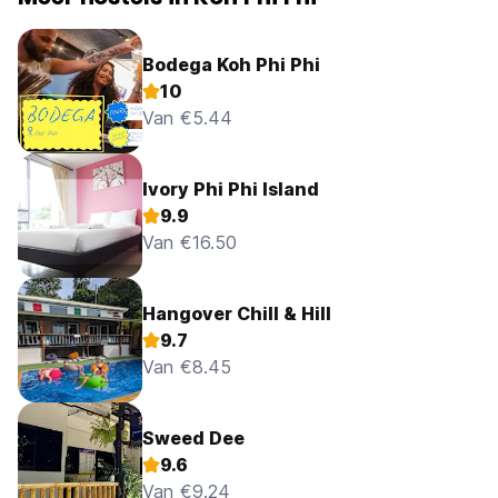
Bodega Koh Phi Phi
10
Van €5.44
Ivory Phi Phi Island
9.9
Van €16.50
Hangover Chill & Hill
9.7
Van €8.45
Sweed Dee
9.6
Van €9.24