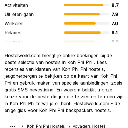
Activiteiten
8.7
Uit eten gaan
7.9
Winkelen
7.0
Relaxen
8.1
Transport
6.9
bezienswaardigheden
7.6
Hostelworld.com brengt je online boekingen bij de
Cultuur
5.4
beste selectie van hostels in Koh Phi Phi . Lees
Uitgaan
recensies van klanten van Koh Phi Phi hostels,
8.7
jeugdherbergen te bekijken op de kaart van Koh Phi
Waarde voor uw geld
6.7
Phi en gebruik maken van speciale aanbiedingen, zoals
gratis SMS bevestiging. En waarom bekijkt u onze
keuze voor de beste dingen die te zien en te doen zijn
in Koh Phi Phi terwijl je er bent. Hostelworld.com - de
enige gids voor Koh Phi Phi backpackers hostels.
Koh Phi Phi Hostels
Voyagers Hostel