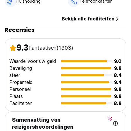
Huishouding
Telefoonkaarten
Bekijk alle faciliteiten
Recensies
9.3
Fantastisch
(1303)
Waarde voor uw geld
9.0
Beveiliging
9.8
sfeer
8.4
Properheid
9.4
Personeel
9.8
Plaats
9.8
Faciliteiten
8.8
Samenvatting van
reizigersbeoordelingen