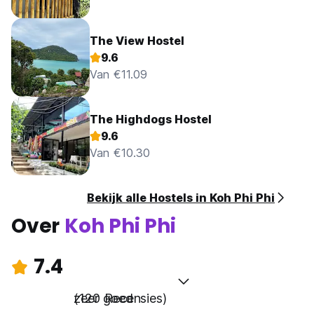
The View Hostel
9.6
Van €11.09
The Highdogs Hostel
9.6
Van €10.30
Bekijk alle Hostels in Koh Phi Phi
Over
Koh Phi Phi
7.4
zeer goed
(120 Recensies)