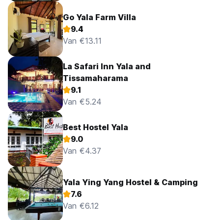
Go Yala Farm Villa
9.4
Van €13.11
La Safari Inn Yala and
Tissamaharama
9.1
Van €5.24
Best Hostel Yala
9.0
Van €4.37
Yala Ying Yang Hostel & Camping
7.6
Van €6.12