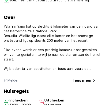
Boek meer dan 4 dagen vooruit voor gratis annulering.
Over
Yala Yin Yang ligt op slechts 5 kilometer van de ingang van
het beroemde Yala National Park.
Beautiful Wildlife ligt naast elke kamer en het prachtige
privéstrand ligt op slechts 200 meter van het resort.
Elke avond wordt er een prachtig kampvuur aangestoken
om van te genieten, terwijl je naar de sterren aan de hemel
staart.
Wij bieden tal van activiteiten en tours aan, zoals de
onvergetelijke Safari Tour door Yala National Park.
lees meer
Melden
Yala Yin Yang ligt op 2,5 hectare in het Yala National Park.
Er is voldoende ruimte om te ontspannen en tot rust te
Huisregels
komen.
Op 200 meter afstand ligt een ongerept strand met
Inchecken
Uitchecken
prachtige zandduinen om te verkennen.
13:00 - 23:00
tot en met