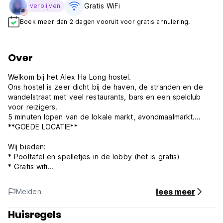
Gratis WiFi
verblijven
Boek meer dan 2 dagen vooruit voor gratis annulering.
Over
Welkom bij het Alex Ha Long hostel.
Ons hostel is zeer dicht bij de haven, de stranden en de
wandelstraat met veel restaurants, bars en een spelclub
voor reizigers.
5 minuten lopen van de lokale markt, avondmaalmarkt....
**GOEDE LOCATIE**
Wij bieden:
* Pooltafel en spelletjes in de lobby (het is gratis)
* Gratis wifi
* Gratis lekker ontbijt (7:00 tot 10:00 uur)
* Gratis parkeren
lees meer
Melden
* Gratis bagagewinkel
* Goede beveiliging
Huisregels
* Wasserette