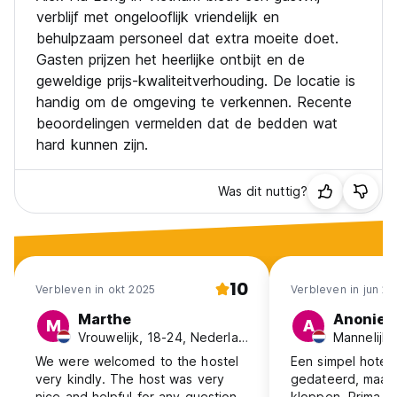
verblijf met ongelooflijk vriendelijk en
behulpzaam personeel dat extra moeite doet.
Gasten prijzen het heerlijke ontbijt en de
geweldige prijs-kwaliteitverhouding. De locatie is
handig om de omgeving te verkennen. Recente
beoordelingen vermelden dat de bedden wat
hard kunnen zijn.
Was dit nuttig?
10
Verbleven in okt 2025
Verbleven in jun 2
Marthe
Anonie
M
A
Vrouwelijk, 18-24, Nederland
Mannelijk,
We were welcomed to the hostel
Een simpel hotel,
very kindly. The host was very
gedateerd, maar alle basics
nice and helpful for any question
kloppen. Prima bed, warme