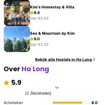
Kim's Homestay & Villa
9.4
Van €0.04
Sea & Mountain by Kim
9.0
Van €3.33
Bekijk alle Hostels in Ha Long
Over
Ha Long
5.9
(2 Recensies)
Activiteiten
8.0