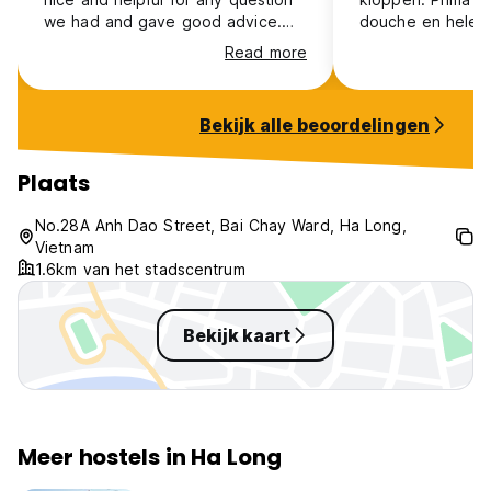
we had and gave good advice.
douche en hele li
Breakfast was very good as well.
Read more
Everyone was very friendly and
we loved our stay there!
Bekijk alle beoordelingen
Plaats
No.28A Anh Dao Street, Bai Chay Ward, Ha Long,
Vietnam
1.6km van het stadscentrum
Bekijk kaart
Meer hostels in Ha Long