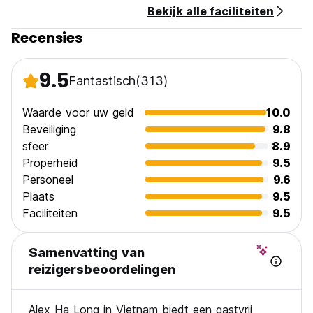
Bekijk alle faciliteiten
12. Openingstijden receptie: 24 uur (Auto-translated from
original language)
Recensies
9.5
Fantastisch
(313)
Waarde voor uw geld
10.0
Beveiliging
9.8
sfeer
8.9
Properheid
9.5
Personeel
9.6
Plaats
9.5
Faciliteiten
9.5
Samenvatting van
reizigersbeoordelingen
Alex Ha Long in Vietnam biedt een gastvrij