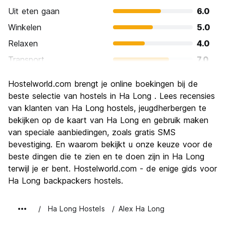
Uit eten gaan
6.0
Winkelen
5.0
Relaxen
4.0
Transport
7.0
bezienswaardigheden
7.0
Hostelworld.com brengt je online boekingen bij de
Cultuur
4.0
beste selectie van hostels in Ha Long . Lees recensies
Uitgaan
van klanten van Ha Long hostels, jeugdherbergen te
6.0
bekijken op de kaart van Ha Long en gebruik maken
Waarde voor uw geld
6.0
van speciale aanbiedingen, zoals gratis SMS
bevestiging. En waarom bekijkt u onze keuze voor de
beste dingen die te zien en te doen zijn in Ha Long
terwijl je er bent. Hostelworld.com - de enige gids voor
Ha Long backpackers hostels.
Ha Long Hostels
Alex Ha Long