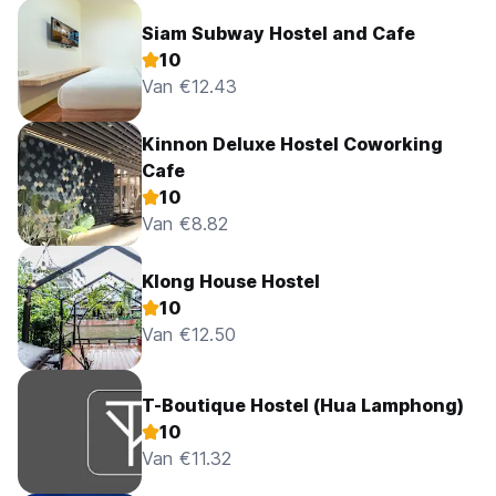
Siam Subway Hostel and Cafe
10
Van €12.43
Kinnon Deluxe Hostel Coworking
Cafe
10
Van €8.82
Klong House Hostel
10
Van €12.50
T-Boutique Hostel (Hua Lamphong)
10
Van €11.32