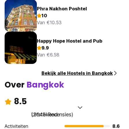
Phra Nakhon Poshtel
10
Van €10.53
Happy Hope Hostel and Pub
9.9
Van €6.58
Bekijk alle Hostels in Bangkok
Over
Bangkok
8.5
Uitstekend
(2645 Recensies)
Activiteiten
8.6