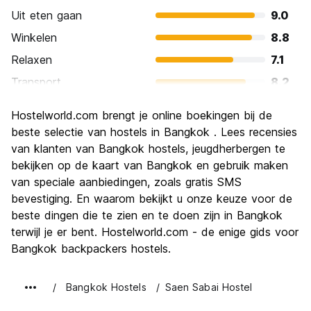
Uit eten gaan
9.0
Winkelen
8.8
Relaxen
7.1
Transport
8.2
bezienswaardigheden
8.7
Hostelworld.com brengt je online boekingen bij de
Cultuur
8.8
beste selectie van hostels in Bangkok . Lees recensies
Uitgaan
van klanten van Bangkok hostels, jeugdherbergen te
8.6
bekijken op de kaart van Bangkok en gebruik maken
Waarde voor uw geld
8.6
van speciale aanbiedingen, zoals gratis SMS
bevestiging. En waarom bekijkt u onze keuze voor de
beste dingen die te zien en te doen zijn in Bangkok
terwijl je er bent. Hostelworld.com - de enige gids voor
Bangkok backpackers hostels.
Bangkok Hostels
Saen Sabai Hostel