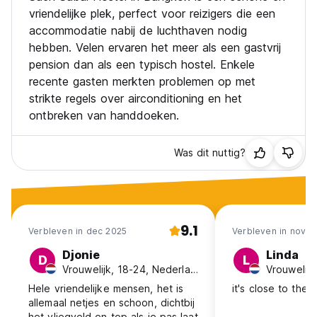
vriendelijke plek, perfect voor reizigers die een
accommodatie nabij de luchthaven nodig
hebben. Velen ervaren het meer als een gastvrij
pension dan als een typisch hostel. Enkele
recente gasten merkten problemen op met
strikte regels over airconditioning en het
ontbreken van handdoeken.
Was dit nuttig?
9.1
Verbleven in dec 2025
Verbleven in nov 2
Djonie
Linda
D
L
Vrouwelijk, 18-24, Nederland
Vrouwelijk
Hele vriendelijke mensen, het is
it's close to the a
allemaal netjes en schoon, dichtbij
het vliegveld en top als je pas laat