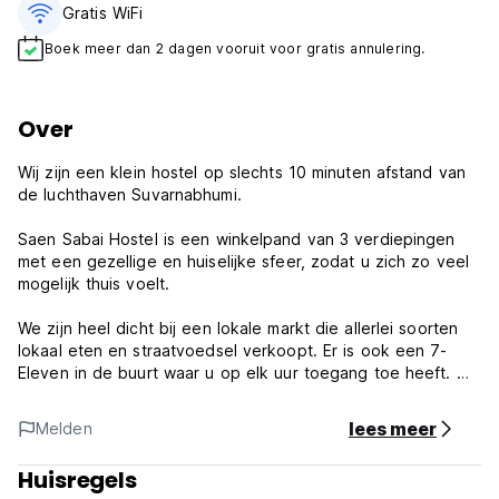
Gratis WiFi
Boek meer dan 2 dagen vooruit voor gratis annulering.
Over
Wij zijn een klein hostel op slechts 10 minuten afstand van
de luchthaven Suvarnabhumi.
Saen Sabai Hostel is een winkelpand van 3 verdiepingen
met een gezellige en huiselijke sfeer, zodat u zich zo veel
mogelijk thuis voelt.
We zijn heel dicht bij een lokale markt die allerlei soorten
lokaal eten en straatvoedsel verkoopt. Er is ook een 7-
Eleven in de buurt waar u op elk uur toegang toe heeft. Wij
richten ons erop om ons hostel zo schoon en comfortabel
voor u te houden als we kunnen.
lees meer
Melden
'Saen Sabai' betekent immers uiterst comfortabel en dat is
Huisregels
wat wij willen dat u zich voelt als u bij ons verblijft.