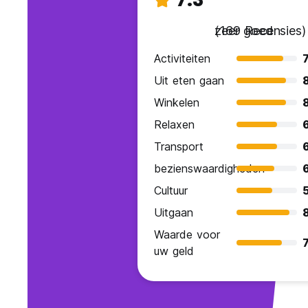
zeer goed
(169 Recensies)
Activiteiten
7
Uit eten gaan
Winkelen
Relaxen
Transport
bezienswaardigheden
Cultuur
Uitgaan
Waarde voor
7
uw geld