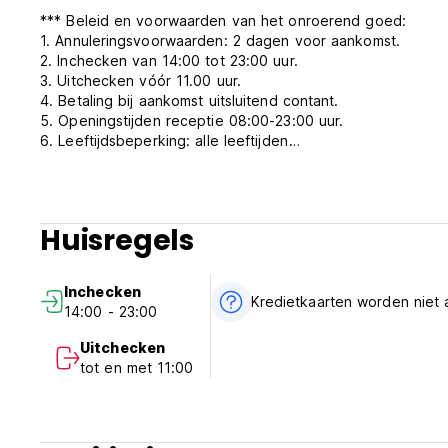
*** Beleid en voorwaarden van het onroerend goed:
1. Annuleringsvoorwaarden: 2 dagen voor aankomst.
2. Inchecken van 14:00 tot 23:00 uur.
3. Uitchecken vóór 11.00 uur.
4. Betaling bij aankomst uitsluitend contant.
5. Openingstijden receptie 08:00-23:00 uur.
6. Leeftijdsbeperking: alle leeftijden
7. Inclusief belastingen.
8. We hebben geen warme douche.
9. Geen huisdieren.
10. Wifi in de openbare ruimte (Auto-translated from origin
Huisregels
Inchecken
Kredietkaarten worden niet
14:00 - 23:00
Uitchecken
tot en met 11:00