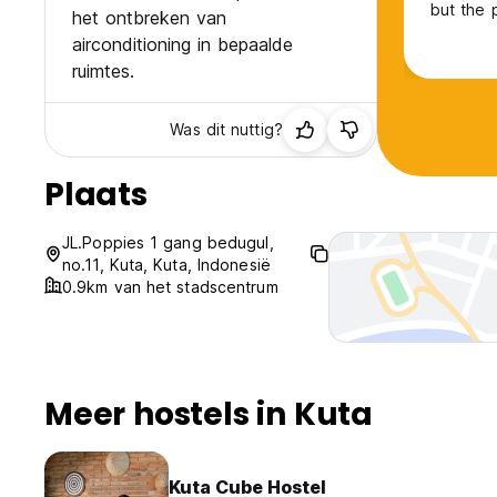
but the 
het ontbreken van
the envi
airconditioning in bepaalde
looking 
ruimtes.
Was dit nuttig?
Plaats
JL.Poppies 1 gang bedugul,
no.11, Kuta, Kuta, Indonesië
0.9km van het stadscentrum
Meer hostels in Kuta
Kuta Cube Hostel