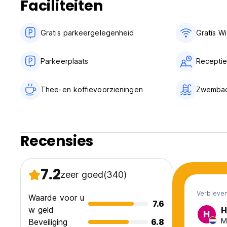
Faciliteiten
Gratis parkeergelegenheid
Gratis Wi
Parkeerplaats
Receptie
Thee-en koffievoorzieningen
Zwemba
Recensies
7.2
zeer goed
(340)
Verbleven
Waarde voor u
7.6
w geld
H
H
M
Beveiliging
6.8