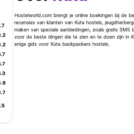
Hostelworld.com brengt je online boekingen bij de bes
recensies van klanten van Kuta hostels, jeugdherber
.7
maken van speciale aanbiedingen, zoals gratis SMS 
8.2
voor de beste dingen die te zien en te doen zijn in K
enige gids voor Kuta backpackers hostels.
8.2
6.7
6.7
6.3
5.9
8.7
.5