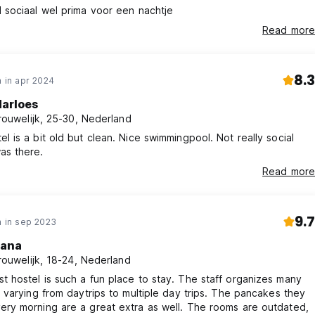
l sociaal wel prima voor een nachtje
Read more
8.3
 in apr 2024
arloes
rouwelijk, 25-30, Nederland
el is a bit old but clean. Nice swimmingpool. Not really social
as there.
Read more
9.7
 in sep 2023
ana
rouwelijk, 18-24, Nederland
t hostel is such a fun place to stay. The staff organizes many
s, varying from daytrips to multiple day trips. The pancakes they
ery morning are a great extra as well. The rooms are outdated,