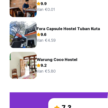
9.9
Van €0.01
Fora Capsule Hostel Tuban Kuta
9.6
Van €4.59
Warung Coco Hostel
9.2
Van €5.80
7.3