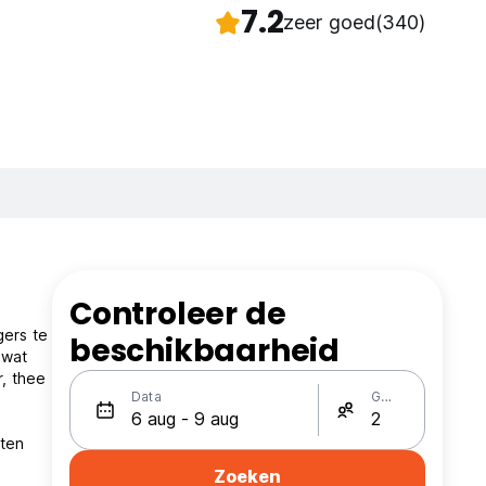
7.2
zeer goed
(340)
Controleer de
gers te
beschikbaarheid
 wat
, thee
Data
Gasten
ten
Zoeken