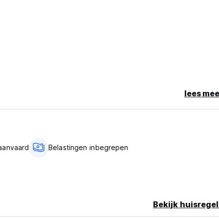
lees mee
al language)
 aanvaard
Belastingen inbegrepen
Bekijk huisregel