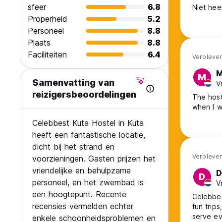
sfeer
6.8
Niet hee
Properheid
5.2
Personeel
8.8
Plaats
8.8
Faciliteiten
6.4
Verbleven
M
M
Samenvatting van
V
reizigersbeoordelingen
The host
when I w
Celebbest Kuta Hostel in Kuta
heeft een fantastische locatie,
dicht bij het strand en
Verbleven
voorzieningen. Gasten prijzen het
vriendelijke en behulpzame
D
D
personeel, en het zwembad is
V
een hoogtepunt. Recente
Celebbes
recensies vermelden echter
fun trip
serve ev
enkele schoonheidsproblemen en