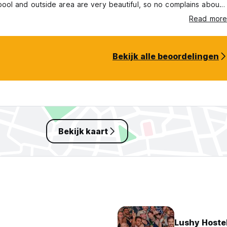
pool and outside area are very beautiful, so no complains about
ronment. Would definitely recommend this hostel to backpackers
Read more
for fun company and activities.
Bekijk alle beoordelingen
Bekijk kaart
Lushy Hoste