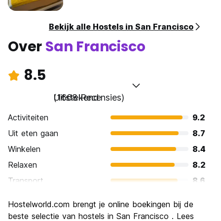
Bekijk alle Hostels in San Francisco
Over
San Francisco
8.5
Uitstekend
(1668 Recensies)
Activiteiten
9.2
Uit eten gaan
8.7
Winkelen
8.4
Relaxen
8.2
Transport
8.6
bezienswaardigheden
9.2
Hostelworld.com brengt je online boekingen bij de
Cultuur
8.9
beste selectie van hostels in San Francisco . Lees