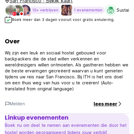
San Francisco · Bekijk kaart
Sustaina
10+ verblijven
1 evenementen
Boek meer dan 3 dagen vooruit voor gratis annulering.
Over
Wij zijn een leuk en sociaal hostel gebouwd voor
backpackers die de stad willen verkennen en
wereldreizigers willen ontmoeten. Als gastheren hebben we
de beste ervaringen gecreëerd waarvan u kunt genieten
tijdens uw reis naar San Francisco. Bij ITH is het ons doel
om een ​​thuis weg van huis voor u te creëren! (Auto-
translated from original language)
lees meer
Melden
Linkup evenementen
Boek nu om deel te nemen aan evenementen die door het
hostel worden georganiseerd tijdens jouw verblijf.