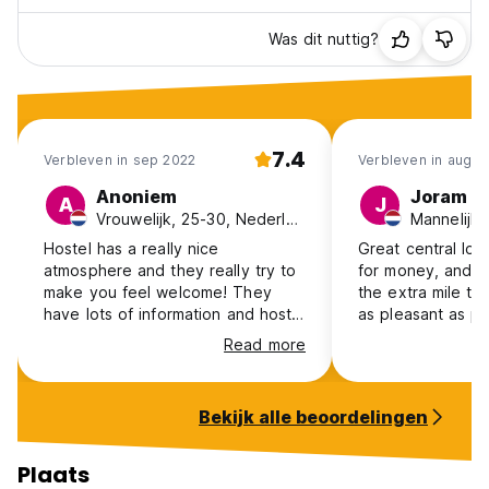
Was dit nuttig?
7.4
Verbleven in sep 2022
Verbleven in aug 2
Anoniem
Joram
A
J
Vrouwelijk, 25-30, Nederland
Hostel has a really nice
Great central loc
atmosphere and they really try to
for money, and st
make you feel welcome! They
the extra mile to
have lots of information and host
as pleasant as po
lots of activities. It does feel quite
layout of the bui
Read more
cramped however, the dorm room
atmosphere at th
was very small, tightly packed
so that it’s almos
common room and not much
not easily meet 
Bekijk alle beoordelingen
space for showers/bathroom. No
people. Had a gr
personal space here.
Plaats