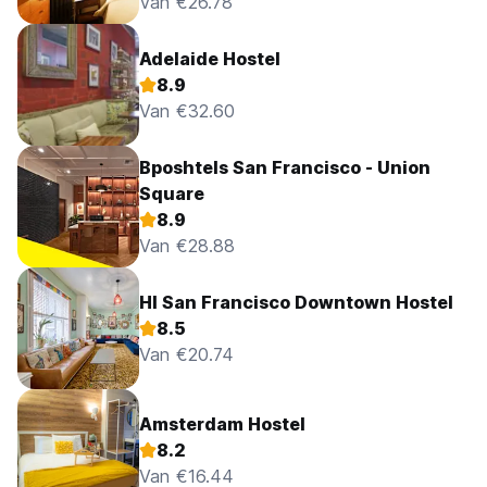
Van €26.78
Adelaide Hostel
8.9
Van €32.60
Bposhtels San Francisco - Union
Square
8.9
Van €28.88
HI San Francisco Downtown Hostel
8.5
Van €20.74
Amsterdam Hostel
8.2
Van €16.44