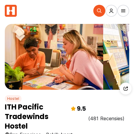
Hostel
ITH Pacific
9.5
Tradewinds
(481 Recensies)
Hostel