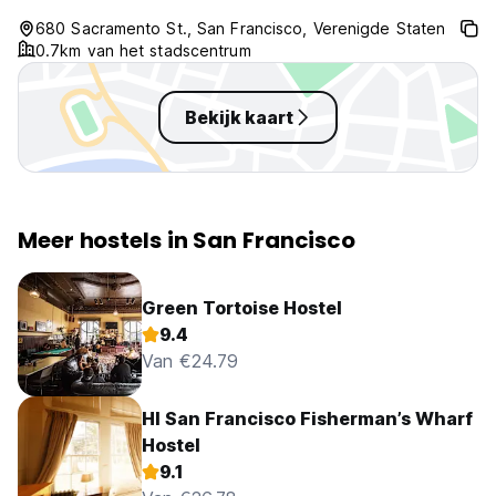
680 Sacramento St., San Francisco, Verenigde Staten
0.7km van het stadscentrum
Bekijk kaart
Meer hostels in San Francisco
Green Tortoise Hostel
9.4
Van €24.79
HI San Francisco Fisherman’s Wharf
Hostel
9.1