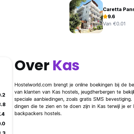
Caretta Pan
9.6
Van €0.01
Over
Kas
Hostelworld.com brengt je online boekingen bij de be
van klanten van Kas hostels, jeugdherbergen te bek
9.2
speciale aanbiedingen, zoals gratis SMS bevestiging
8.8
dingen die te zien en te doen zijn in Kas terwijl je 
backpackers hostels.
.4
9.0
8.3