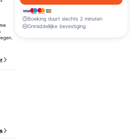
is
Boeking duurt slechts 2 minuten
ame
Onmiddellijke bevestiging
n
wegen.
r
e
s