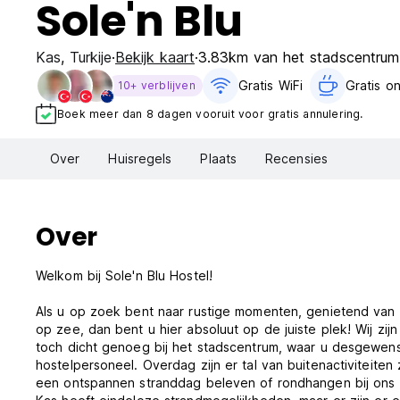
Sole'n Blu
Kas
,
Turkije
Bekijk kaart
3.83km van het stadscentrum
Gratis WiFi
Gratis ont
10+ verblijven
Boek meer dan 8 dagen vooruit voor gratis annulering.
Over
Huisregels
Plaats
Recensies
Over
Welkom bij Sole'n Blu Hostel!
Als u op zoek bent naar rustige momenten, genietend van uw 
op zee, dan bent u hier absoluut op de juiste plek! Wij zi
toch dicht genoeg bij het stadscentrum, waar u desgewenst
hostelpersoneel. Overdag zijn er tal van buitenactiviteite
een ontspannen stranddag beleven of rondhangen bij on