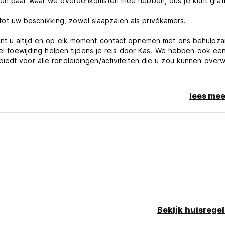
 een paar waar we overeenkomsten mee hebben, dus je kunt grat
t uw beschikking, zowel slaapzalen als privékamers.
kunt u altijd en op elk moment contact opnemen met ons behulpz
veel toewijding helpen tijdens je reis door Kas. We hebben ook ee
iedt voor alle rondleidingen/activiteiten die u zou kunnen over
p 1-15 minuten loopafstand.
lees mee
aaltijd te bereiden en misschien uw keuken te delen met ander
00 uur.
Bekijk huisregel