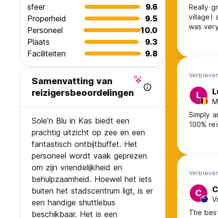
sfeer
9.6
Really g
village)
Properheid
9.5
was very
Personeel
10.0
Plaats
9.3
Faciliteiten
9.8
Verbleven
Samenvatting van
L
reizigersbeoordelingen
L
M
Simply a
Sole'n Blu in Kas biedt een
100% rec
prachtig uitzicht op zee en een
fantastisch ontbijtbuffet. Het
personeel wordt vaak geprezen
om zijn vriendelijkheid en
Verbleven
behulpzaamheid. Hoewel het iets
C
buiten het stadscentrum ligt, is er
C
V
een handige shuttlebus
The best
beschikbaar. Het is een