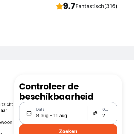
9.7
Fantastisch
(316)
Controleer de
beschikbaarheid
itzicht
Data
Gasten
maar
gewoon
Zoeken