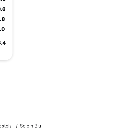
8.6
.8
.0
8.4
ostels
Sole'n Blu