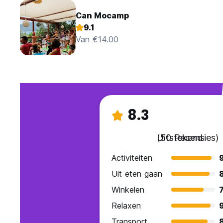
Can Mocamp
9.1
Van €14.00
8.3
Uitstekend
(50 Recensies)
Activiteiten
Uit eten gaan
Winkelen
7
Relaxen
Transport