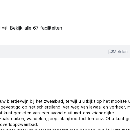
Bekijk alle 67 faciliteiten
bijt‎
Melden
biertje/wijn bij het zwembad, terwijl u uitkijkt op het mooiste u
jn gevestigd op het schiereiland, ver weg van lawaai en verkeer, 
 kunt genieten van een avondje uit met ons vriendelijke
n zoals duiken, wandelen, jeepsafari/boottochten enz. Of u kunt 
s overloopzwembad.