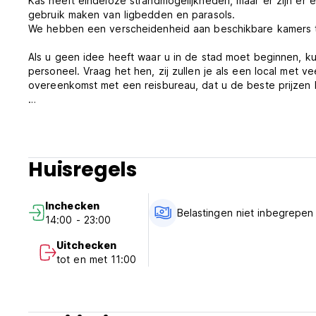
Kas heeft eindeloze strandmogelijkheden, maar er zijn er
gebruik maken van ligbedden en parasols.
We hebben een verscheidenheid aan beschikbare kamers to
Als u geen idee heeft waar u in de stad moet beginnen, 
personeel. Vraag het hen, zij zullen je als een local met 
overeenkomst met een reisbureau, dat u de beste prijzen b
de stranden waarmee we overeenkomsten hebben, liggen o
Andere locaties waarin u mogelijk geïnteresseerd bent:
- Centrum van Kas - 10 minuten (bus)
- Kaputas-strand - 35 minuten (bus)
Huisregels
- Patara-strand - 1 uur (bus)
Maak gerust gebruik van onze ruime buitenkeuken om uw m
Inchecken
gasten :)
Belastingen niet inbegrepen
14:00 - 23:00
Het ontbijt wordt elke dag door ons verzorgd van 8.30-11.
Uitchecken
Aarzel niet om ons te raadplegen voor verdere vragen :)
tot en met 11:00
Hoop je snel te zien.
Sole'n Blu - Algemene voorwaarden