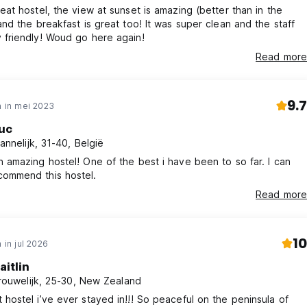
reat hostel, the view at sunset is amazing (better than in the
 and the breakfast is great too! It was super clean and the staff
 friendly! Woud go here again!
Read more
9.7
 in mei 2023
uc
annelijk, 31-40, België
n amazing hostel! One of the best i have been to so far. I can
ommend this hostel.
Read more
10
 in jul 2026
aitlin
rouwelijk, 25-30, New Zealand
 hostel i’ve ever stayed in!!! So peaceful on the peninsula of