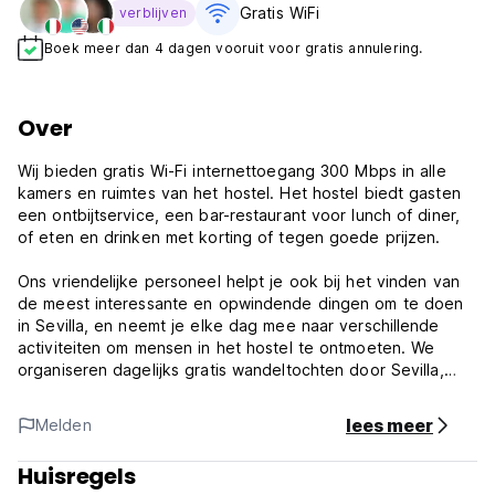
Gratis WiFi
verblijven
Boek meer dan 4 dagen vooruit voor gratis annulering.
Over
Wij bieden gratis Wi-Fi internettoegang 300 Mbps in alle
kamers en ruimtes van het hostel. Het hostel biedt gasten
een ontbijtservice, een bar-restaurant voor lunch of diner,
of eten en drinken met korting of tegen goede prijzen.
Ons vriendelijke personeel helpt je ook bij het vinden van
de meest interessante en opwindende dingen om te doen
in Sevilla, en neemt je elke dag mee naar verschillende
activiteiten om mensen in het hostel te ontmoeten. We
organiseren dagelijks gratis wandeltochten door Sevilla,
kroegentochten, flamenco... Room00 Salvador is een
stedelijk hostel in het centrum van Sevilla, in de meest
lees meer
Melden
levendige en trendy wijk van dit moment. Evenals de
belangrijkste bezienswaardigheden en monumenten van
Huisregels
Sevilla.