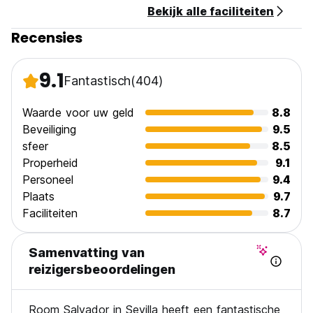
Bekijk alle faciliteiten
24 uur receptie.
Geen avondklok (Auto-translated from original language)
Recensies
9.1
Fantastisch
(404)
Waarde voor uw geld
8.8
Beveiliging
9.5
sfeer
8.5
Properheid
9.1
Personeel
9.4
Plaats
9.7
Faciliteiten
8.7
Samenvatting van
reizigersbeoordelingen
Room Salvador in Sevilla heeft een fantastische