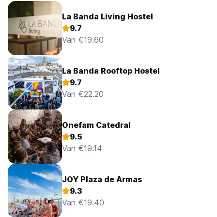
La Banda Living Hostel
9.7
Van €19.60
La Banda Rooftop Hostel
9.7
Van €22.20
Onefam Catedral
9.5
Van €19.14
JOY Plaza de Armas
9.3
Van €19.40