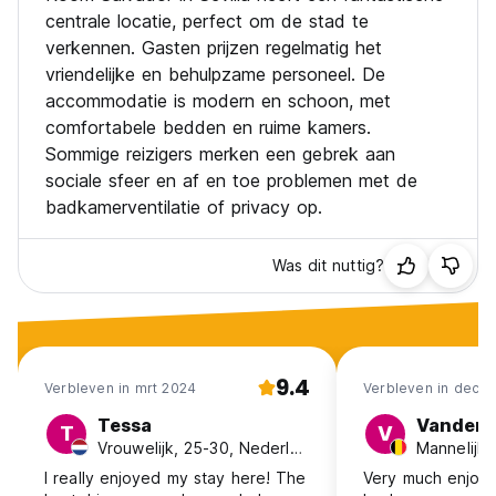
centrale locatie, perfect om de stad te
verkennen. Gasten prijzen regelmatig het
vriendelijke en behulpzame personeel. De
accommodatie is modern en schoon, met
comfortabele bedden en ruime kamers.
Sommige reizigers merken een gebrek aan
sociale sfeer en af en toe problemen met de
badkamerventilatie of privacy op.
Was dit nuttig?
9.4
Verbleven in mrt 2024
Verbleven in dec 
Tessa
Vandenb
T
V
Vrouwelijk, 25-30, Nederland
Mannelijk,
I really enjoyed my stay here! The
Very much enjoye