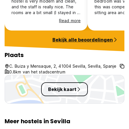
hostel is very modern and clean,
bedroom was ver
and the staff is really nice. The
this was compens
rooms are a bit small (I stayed in a
sitting area and a
4-person dorm), I would prefer a
Too bad you have
Read more
bit more privacy according to the
storing your lug
bathroom since there is no way
are checked out.
you wouldn't wake-up everyone if
Bekijk alle beoordelingen
you use the toilet, sink or shower.
Also I would suggest to create
something in the room to hang up
Plaats
your wet towel. I felt a bit
uncomfortable because of a
C. Buiza y Mensaque, 2, 41004 Sevilla, Sevilla, Spanje
roommate, but the staff was really
0.8km van het stadscentrum
nice and helpful to find a solution.
Bekijk kaart
Meer hostels in Sevilla