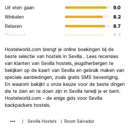
Uit eten gaan
9.0
Winkelen
8.2
Relaxen
8.7
Transport
8.4
bezienswaardigheden
9.3
Hostelworld.com brengt je online boekingen bij de
Cultuur
9.5
beste selectie van hostels in Sevilla . Lees recensies
Uitgaan
van klanten van Sevilla hostels, jeugdherbergen te
8.4
bekijken op de kaart van Sevilla en gebruik maken van
Waarde voor uw geld
8.8
speciale aanbiedingen, zoals gratis SMS bevestiging.
En waarom bekijkt u onze keuze voor de beste dingen
die te zien en te doen zijn in Sevilla terwijl je er bent.
Hostelworld.com - de enige gids voor Sevilla
backpackers hostels.
Sevilla Hostels
Room Salvador