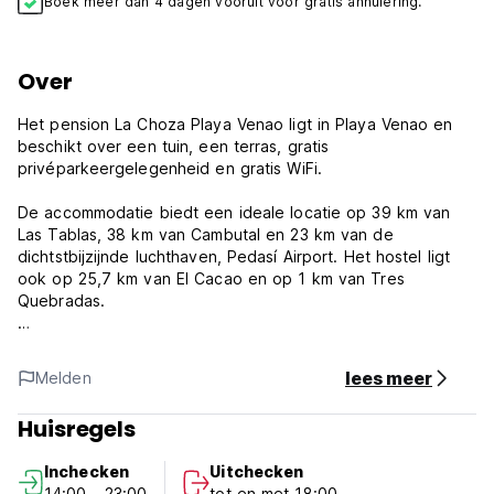
Boek meer dan 4 dagen vooruit voor gratis annulering.
Over
Het pension La Choza Playa Venao ligt in Playa Venao en
beschikt over een tuin, een terras, gratis
privéparkeergelegenheid en gratis WiFi.
De accommodatie biedt een ideale locatie op 39 km van
Las Tablas, 38 km van Cambutal en 23 km van de
dichtstbijzijnde luchthaven, Pedasí Airport. Het hostel ligt
ook op 25,7 km van El Cacao en op 1 km van Tres
Quebradas.
La Choza Playa Venao biedt gedeelde en privé-
accommodatie met een tuin, gratis WiFi en gratis
lees meer
Melden
privéparkeergelegenheid. De accommodatie beschikt over
een gedeelde keuken en een terras. Sommige kamers
Huisregels
hebben een gedeelde badkamer en een patio.
Inchecken
Uitchecken
La Choza Playa Venao - Algemene voorwaarden:
14:00 - 23:00
tot en met 18:00