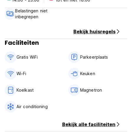
Annuleringsvoorwaarden: 3 dagen voor aankomst. In geval
Belastingen niet
van een late annulering of no-show worden alle nachten
inbegrepen
van uw verblijf in rekening gebracht.
Inchecken van 14:00 tot 23:00 uur.
Bekijk huisregels
Uitchecken vóór 11.00 uur.
Faciliteiten
Betaling bij aankomst uitsluitend contant.
Gratis WiFi
Parkeerplaats
Btw inbegrepen
Ontbijt niet inbegrepen.
Wi-Fi
Keuken
Algemeen:
Openingstijden receptie: 08:00 tot 23:00 uur.
Geen avondklok. (Auto-translated from original language)
Koelkast
Magnetron
Air conditioning
Bekijk alle faciliteiten