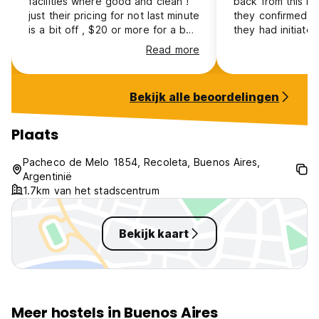
facilities where good and clean !
back from this ho
just their pricing for not last minute
they confirmed a
is a bit off , $20 or more for a bed
they had initiate
in a dorm is just too much for
process. When I 
Read more
Buenos Aires . I paid $14 for one
bank, they said t
night. When I was there , there
been reverted. I
where not much guests to
out to Casa Franc
Bekijk alle beoordelingen
socialise, but the place has great
resolve this issu
potential for that Staff
not been respond
professional, only at night it was a
almost been a m
Plaats
bit chaotic with people trying to
not recommend
watch a movie , while the
Pacheco de Melo 1854, Recoleta, Buenos Aires,
reception played loud music and
Argentinië
other people where making video
1.7km van het stadscentrum
calls .
Bekijk kaart
Meer hostels in Buenos Aires