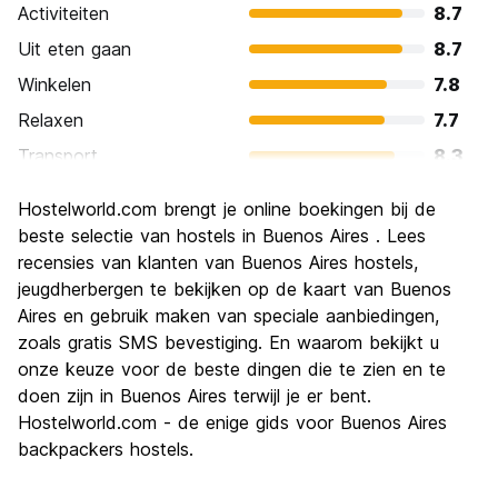
Activiteiten
8.7
Uit eten gaan
8.7
Winkelen
7.8
Relaxen
7.7
Transport
8.3
bezienswaardigheden
8.7
Hostelworld.com brengt je online boekingen bij de
Cultuur
9.0
beste selectie van hostels in Buenos Aires . Lees
Uitgaan
recensies van klanten van Buenos Aires hostels,
8.6
jeugdherbergen te bekijken op de kaart van Buenos
Waarde voor uw geld
7.6
Aires en gebruik maken van speciale aanbiedingen,
zoals gratis SMS bevestiging. En waarom bekijkt u
onze keuze voor de beste dingen die te zien en te
doen zijn in Buenos Aires terwijl je er bent.
Hostelworld.com - de enige gids voor Buenos Aires
backpackers hostels.