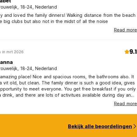
abet
rouwelijk, 18-24, Nederland
y and loved the family dinners! Walking distance from the beach
 big clubs but also not in the midst of all the noise
Read more
9.1
 in mrt 2026
anna
rouwelijk, 18-24, Nederland
amazing place! Nice and spacious rooms, the bathrooms also. It
 a vit old, but clean. The family dinner is such a good idea, gives
pportunity to meet everyone. You get free breakfast if you only
a drink, and there are lots of activitues available during day and
 Loved it!
Read more
Bekijk alle beoordelingen