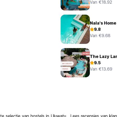
Van €18.92
Nala's Home
9.8
Van €9.68
The Lazy La
9.5
Van €13.69
te selectie van hostels in Uluwatu . Lees recensies van kla