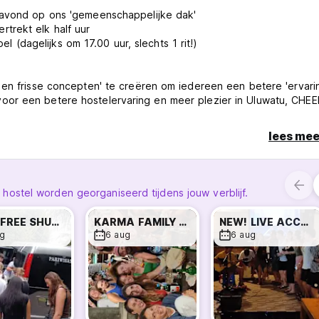
 avond op ons 'gemeenschappelijke dak'
trekt elk half uur
dagelijks om 17.00 uur, slechts 1 rit!)
 en frisse concepten' te creëren om iedereen een betere 'ervarin
oor een betere hostelervaring en meer plezier in Uluwatu, CHEE
lees mee
en we allemaal onze vrijheid terug! We roepen elke backpacker te
or strandliefhebbers: slechts 5 minuten lopen naar het strand v
 m) en 20 minuten naar het populairste strand van Padang Padang
t onze GRATIS BEACH SHUTTLE en GRATIS KECAK FIRE DANCE SH
stel worden georganiseerd tijdens jouw verblijf.
le faciliteiten die reizigers ter plekke nodig hebben: scooterverhu
 GRATIS DINER en nog veel meer!
NEW! FREE SHUTTLE -KECAK FIRE DANCE SHOW
KARMA FAMILY DINNER
NEW! LIVE ACCOUSTIC NIGHT
g
6 aug
6 aug
 Rai, kan elke gast ons hostel gemakkelijk bereiken met het op
axiservice via een app).
aringen als mondiale backpackers, garanderen we de beste
ie mensen komt ontmoeten in Uluwatu. Komen als GAST, blijven al