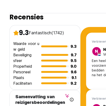
Recensies
9.3
Fantastisch
(1742)
Verbleven
Waarde voor u
9.3
w geld
N
N
V
Beveiliging
9.7
sfeer
9.5
Een heel
voorzien
Properheid
9.0
bedden w
Personeel
9.6
na het d
Plaats
9.1
zeker g
Faciliteiten
9.2
Samenvatting van
Verbleven
reizigersbeoordelingen