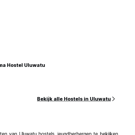
ma Hostel Uluwatu
Bekijk alle Hostels in Uluwatu
nten van Uluwatu hostels, jeugdherbergen te bekijken