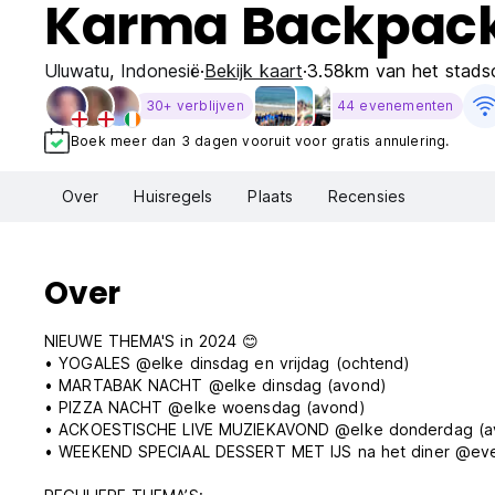
Karma Backpac
Uluwatu
,
Indonesië
Bekijk kaart
3.58km van het stads
30+ verblijven
44 evenementen
Boek meer dan 3 dagen vooruit voor gratis annulering.
Over
Huisregels
Plaats
Recensies
Over
NIEUWE THEMA'S in 2024 😊
• YOGALES @elke dinsdag en vrijdag (ochtend)
• MARTABAK NACHT @elke dinsdag (avond)
• PIZZA NACHT @elke woensdag (avond)
• ACKOESTISCHE LIVE MUZIEKAVOND @elke donderdag (a
• WEEKEND SPECIAAL DESSERT MET IJS na het diner @everi