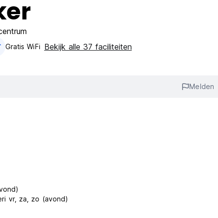
ker
centrum
Bekijk alle 37 faciliteiten
Gratis WiFi
Melden
vond)
 vr, za, zo (avond)