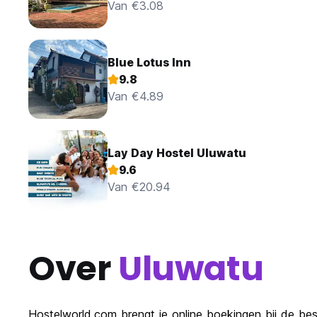
Van €3.08
Blue Lotus Inn
9.8
Van €4.89
Lay Day Hostel Uluwatu
9.6
Van €20.94
Over
Uluwatu
Hostelworld.com brengt je online boekingen bij de bes