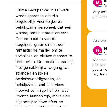
B
B
V
Karma Backpacker in Uluwatu
Very coz
wordt geprezen om zijn
and some
ongelooflijk vriendelijke en
behulpzame personeel, dat een
warme, familiale sfeer creëert.
Gasten houden van de
Verbleven
dagelijkse gratis diners, een
H
fantastische manier om te
H
V
socializen en nieuwe mensen te
Such an 
ontmoeten. De locatie is handig,
all feels
met gemakkelijke toegang tot
you an o
stranden en lokale
pay for 
bezienswaardigheden, en
evening.
behulpzame shuttleservices.
Hoewel sommige kamers wat
vochtig kunnen zijn, maken de
algehele positieve sfeer en