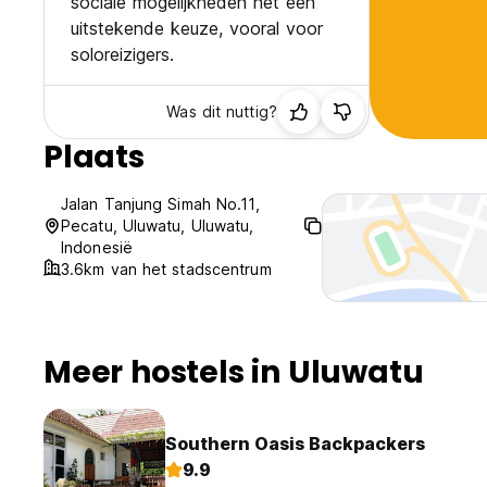
sociale mogelijkheden het een
uitstekende keuze, vooral voor
soloreizigers.
Was dit nuttig?
Plaats
Jalan Tanjung Simah No.11,
Pecatu, Uluwatu, Uluwatu,
Indonesië
3.6km van het stadscentrum
Meer hostels in Uluwatu
Southern Oasis Backpackers
9.9