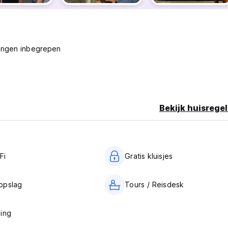
tingen inbegrepen
l van een 'late annulering of no-show' worden de VOLLEDIGE K
Bekijk huisregel
ze ‘rooftop resto’)
r) (Auto-translated from original language)
Fi
Gratis kluisjes
opslag
Tours / Reisdesk
ing