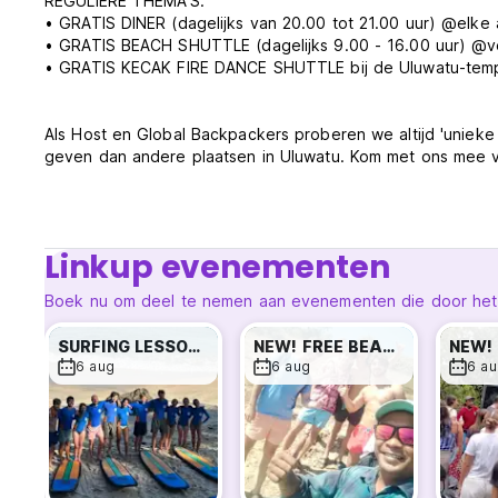
REGULIERE THEMA’S:
• GRATIS DINER (dagelijks van 20.00 tot 21.00 uur) @elke
• GRATIS BEACH SHUTTLE (dagelijks 9.00 - 16.00 uur) @ver
• GRATIS KECAK FIRE DANCE SHUTTLE bij de Uluwatu-tempel (
Als Host en Global Backpackers proberen we altijd 'unieke
geven dan andere plaatsen in Uluwatu. Kom met ons mee v
HOERA!!! officieel is de ‘saaie pandemie’ voorbij en hebb
naar Uluwatu op onze NIEUWE LOCATIE! De beste locatie vo
Linkup evenementen
Bingin (350 m), 6 minuten naar het Impossible-strand (450
km), en nog veel meer stranden kunnen te bereiken me
Boek nu om deel te nemen aan evenementen die door het ho
(vertrekt elk 1/2 uur, van 9.00 tot 17.00 uur). We bieden al
surfles, snelle bootticket, wasservice, luchthavenshuttle,
SURFING LESSON (DAILY)
NEW! FREE BEACH SHUTTLE
6 aug
6 aug
6 au
Gelegen op 19 km van de internationale luchthaven Ngurah
vervoer, zoals taxi, Gojek of Grab (de populairste scootert
Oorspronkelijk geconceptualiseerd op basis van onze erv
ontspannende en leuke sociale sfeer voor elke reiziger d
VRIEND en vertrekken als FAMILIE. Proost!