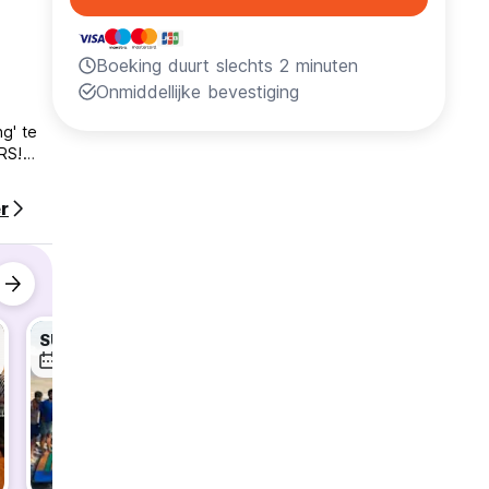
Boeking duurt slechts 2 minuten
Onmiddellijke bevestiging
g' te
RS!
r
rug
an
 (1,6
UTTLE
ur,
SURFING LESSON (DAILY)
NEW! FREE BEACH SHUTTLE
7 aug
7 aug
7 aug
enbaar
s