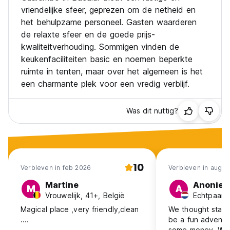
vriendelijke sfeer, geprezen om de netheid en
het behulpzame personeel. Gasten waarderen
de relaxte sfeer en de goede prijs-
kwaliteitverhouding. Sommigen vinden de
keukenfaciliteiten basic en noemen beperkte
ruimte in tenten, maar over het algemeen is het
een charmante plek voor een vredig verblijf.
Was dit nuttig?
10
Verbleven in feb 2026
Verbleven in aug 2
Martine
Anonie
M
A
Vrouwelijk, 41+, België
Echtpaar,
Magical place ,very friendly,clean
We thought stayin
....
be a fun adventu
some money. We 