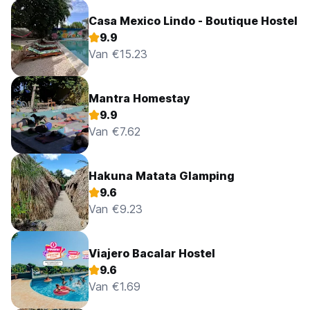
Casa Mexico Lindo - Boutique Hostel
9.9
Van €15.23
Mantra Homestay
9.9
Van €7.62
Hakuna Matata Glamping
9.6
Van €9.23
Viajero Bacalar Hostel
9.6
Van €1.69