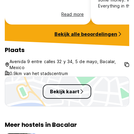
Everything in the
a second, you ca
Read more
anywhere because
you can’t put yo
anywhere and I g
Bekijk alle beoordelingen
buffet to the mos
Originally we bo
nights. After bar
Plaats
first night we ch
refunds, however
Avenida 9 entre calles 32 y 34, 5 de mayo, Bacalar,
understandable 
Mexico
the only guests.
0.9km van het stadscentrum
Bekijk kaart
Meer hostels in Bacalar