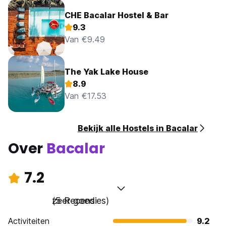
CHE Bacalar Hostel & Bar
9.3
Van €9.49
The Yak Lake House
8.9
Van €17.53
Bekijk alle Hostels in Bacalar
Over
Bacalar
7.2
zeer goed
(5 Recensies)
Activiteiten
9.2