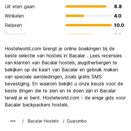
Uit eten gaan
8.8
Winkelen
4.0
Relaxen
10.0
Transport
6.0
bezienswaardigheden
6.8
Hostelworld.com brengt je online boekingen bij de
Cultuur
6.8
beste selectie van hostels in Bacalar . Lees recensies
Uitgaan
van klanten van Bacalar hostels, jeugdherbergen te
4.0
bekijken op de kaart van Bacalar en gebruik maken
Waarde voor uw geld
8.8
van speciale aanbiedingen, zoals gratis SMS
bevestiging. En waarom bekijkt u onze keuze voor de
beste dingen die te zien en te doen zijn in Bacalar
terwijl je er bent. Hostelworld.com - de enige gids voor
Bacalar backpackers hostels.
Bacalar Hostels
Guarumbo