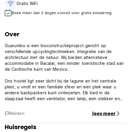
Gratis WiFi
Boek meer dan 2 dagen vooruit voor gratis annulering.
Over
Guarumbo is een bioconstructieproject gericht op
verschillende upcyclingtechnieken. Integratie van de
architectuur met de natuur. Wij bieden alternatieve
accommodatie in Bacalar, een minder toeristische stad aan
de Caribische kant van Mexico.
Ons hostel ligt zeer dicht bij de lagune en het centrale
plein, u vindt er een familiale sfeer en een plek waar u
andere backpackers kunt ontmoeten. Elk bed in de
slaapzaal heeft een ventilator, een lamp, een stekker en
een kluisje.
lees meer
Melden
De plaats is erg rustig, dus mensen komen meestal om uit
te rusten, te lezen in onze hangmatten of andere reizigers
Huisregels
te ontmoeten. Het is mogelijk om een ​​aantal activiteiten in