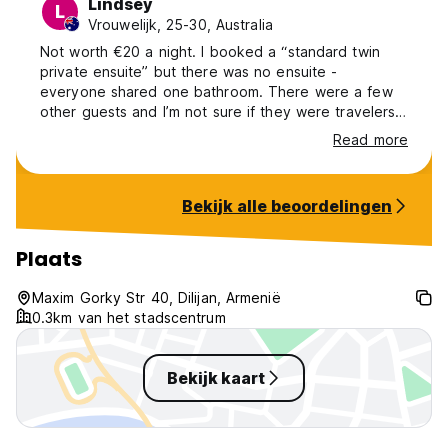
Lindsey
L
Vrouwelijk, 25-30, Australia
Not worth €20 a night. I booked a “standard twin
private ensuite” but there was no ensuite -
everyone shared one bathroom. There were a few
other guests and I’m not sure if they were travelers
or not but they weren’t friendly or open to chat. The
Read more
owners were kind and meant well but you could hear
them arguing in the night. The kitchen was fairly
basic - it has a kettle, fridge and gas stove and a
Bekijk alle beoordelingen
few plates but that’s about it. The only good thing
was how close it was to the bus stop. Weird.
Plaats
Maxim Gorky Str 40, Dilijan, Armenië
0.3km van het stadscentrum
Bekijk kaart