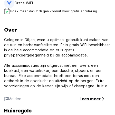
Gratis WiFi
Boek meer dan 2 dagen vooruit voor gratis annulering.
Over
Gelegen in Dilijan, waar u optimaal gebruik kunt maken van
de tuin en barbecuefaciliteiten. Er is gratis WiFi beschikbaar
in de hele accommodatie en er is gratis
privéparkeergelegenheid bij de accommodatie.
Alle accommodaties zijn uitgerust met een oven, een
koelkast, een waterkoker, een douche, slippers en een
bureau. Elke accommodatie heeft een terras met een
eethoek in de openlucht en uitzicht op de bergen. Extra
voorzieningen op de kamer zijn wijn of champagne, fruit en
chocolaatjes of koekjes.
lees meer
Melden
U kunt genieten van een à-la-carteontbijt. U bent van harte
welkom om te eten in het gezinsvriendelijke restaurant van
Huisregels
het hotel, dat geopend is voor diner, lunch, brunch en high