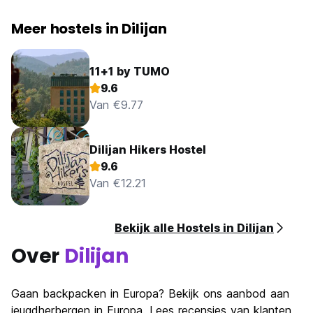
Meer hostels in Dilijan
11+1 by TUMO
9.6
Van €9.77
Dilijan Hikers Hostel
9.6
Van €12.21
Bekijk alle Hostels in Dilijan
Over
Dilijan
Gaan backpacken in Europa? Bekijk ons ​​aanbod aan
jeugdherbergen in Europa. Lees recensies van klanten