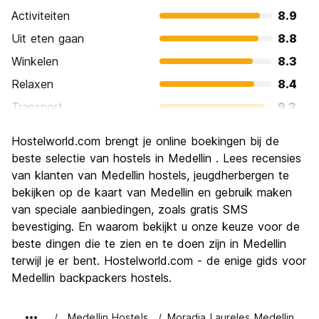
Activiteiten
8.9
Uit eten gaan
8.8
Winkelen
8.3
Relaxen
8.4
Transport
9.3
bezienswaardigheden
8.7
Hostelworld.com brengt je online boekingen bij de
Cultuur
8.8
beste selectie van hostels in Medellin . Lees recensies
Uitgaan
van klanten van Medellin hostels, jeugdherbergen te
9.2
bekijken op de kaart van Medellin en gebruik maken
Waarde voor uw geld
8.4
van speciale aanbiedingen, zoals gratis SMS
bevestiging. En waarom bekijkt u onze keuze voor de
beste dingen die te zien en te doen zijn in Medellin
terwijl je er bent. Hostelworld.com - de enige gids voor
Medellin backpackers hostels.
Medellin Hostels
Moradia Laureles Medellin