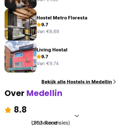
Hostel Metro Floresta
9.7
Van €8.69
Living Hostal
9.7
Van €9.74
Bekijk alle Hostels in Medellin
Over
Medellin
8.8
Uitstekend
(263 Recensies)