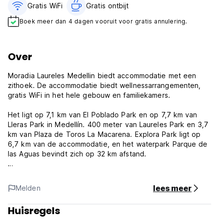
Gratis WiFi
Gratis ontbijt‎
Boek meer dan 4 dagen vooruit voor gratis annulering.
Over
Moradia Laureles Medellin biedt accommodatie met een
zithoek. De accommodatie biedt wellnessarrangementen,
gratis WiFi in het hele gebouw en familiekamers.
Het ligt op 7,1 km van El Poblado Park en op 7,7 km van
Lleras Park in Medellín. 400 meter van Laureles Park en 3,7
km van Plaza de Toros La Macarena. Explora Park ligt op
6,7 km van de accommodatie, en het waterpark Parque de
las Aguas bevindt zich op 32 km afstand.
Sommige accommodaties hebben een terras en/of een
balkon met uitzicht op de binnenplaats of een rustige
lees meer
Melden
straat. Bij deze accommodatie bij particulieren zijn de
accommodaties voorzien van beddengoed en handdoeken.
Huisregels