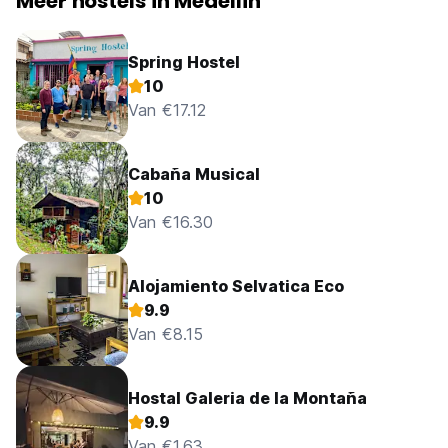
Meer hostels in Medellin
Spring Hostel
10
Van €17.12
Cabaña Musical
10
Van €16.30
Alojamiento Selvatica Eco
9.9
Van €8.15
Hostal Galeria de la Montaña
9.9
Van €1.63