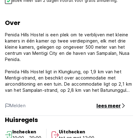
Boek meer dan 2 dagen vooruit voor gratis annulering.
Over
Penida Hills Hostel is een plek om te verblijven met kleine
kamers in één kamer op twee verdiepingen, elk met drie
kleine kamers, gelegen op ongeveer 500 meter van het
centrum van Mentigi City en de haven van Sampalan, Nusa
Penida.
Penida Hills Hostel ligt in Klungkung, op 1,9 km van het
Mentigi-strand, en beschikt over accommodatie met
airconditioning en een tuin. De accommodatie ligt op 2,1 km
van het Sampalan-strand, op 2,8 km van het Batununggul
Rastafara-strand en op 8,4 km van de Giri Putri-grot. Het
uitkijkpunt Pulau Seribu ligt op 22 km van het hostel en
lees meer
Melden
Angel's Billabong ligt op 24 km afstand.
Huisregels
De kamers in het hostel zijn uitgerust met een waterkoker.
De kamers van Penida Hills Hostel zijn uitgerust met een
Inchecken
Uitchecken
gedeelde badkamer en beddengoed.
10:00 - 20:00
tot en met 12:00