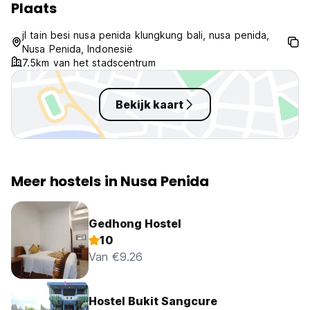
Plaats
original language)
jl tain besi nusa penida klungkung bali, nusa penida,
Nusa Penida, Indonesië
7.5km van het stadscentrum
Bekijk kaart
Meer hostels in Nusa Penida
Gedhong Hostel
10
Van €9.26
Hostel Bukit Sangcure