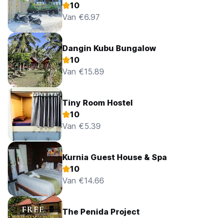
10
Van €6.97
Dangin Kubu Bungalow
10
Van €15.89
Tiny Room Hostel
10
Van €5.39
Kurnia Guest House & Spa
10
Van €14.66
The Penida Project