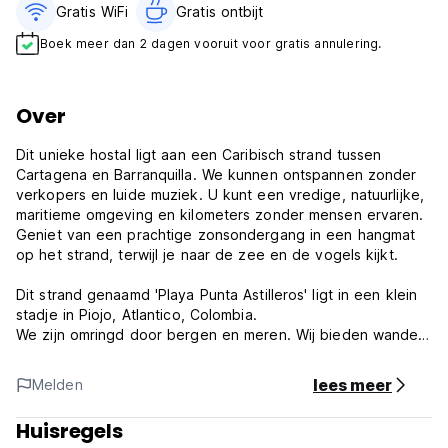
Gratis WiFi
Gratis ontbijt‎
Boek meer dan 2 dagen vooruit voor gratis annulering.
Over
Dit unieke hostal ligt aan een Caribisch strand tussen
Cartagena en Barranquilla. We kunnen ontspannen zonder
verkopers en luide muziek. U kunt een vredige, natuurlijke,
maritieme omgeving en kilometers zonder mensen ervaren.
Geniet van een prachtige zonsondergang in een hangmat
op het strand, terwijl je naar de zee en de vogels kijkt.
Dit strand genaamd 'Playa Punta Astilleros' ligt in een klein
stadje in Piojo, Atlantico, Colombia.
We zijn omringd door bergen en meren. Wij bieden wandel-
en kajaktochten aan om de Piojo-bergen en het El Totumo-
meer met hun manglar te bezoeken. We zijn ook naast de
lees meer
Melden
zoutmijnen van Galerazamba, Bolivar, die modderbaden
bieden met uitzicht op de zwembaden en de oceaan.
Huisregels
Wij bieden verschillende en unieke kamers, allemaal met