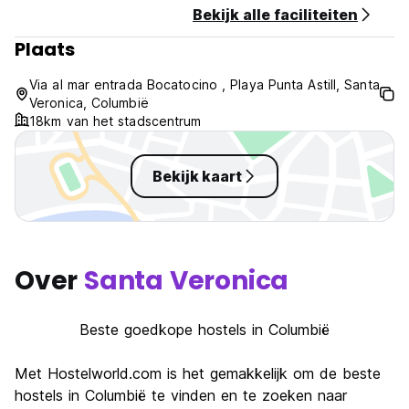
Bekijk alle faciliteiten
Btw inbegrepen
Inclusief ontbijt
Plaats
Algemeen:
Via al mar entrada Bocatocino , Playa Punta Astill, Santa
Ontvangst van 07.00 tot 20.00 uur
Veronica, Columbië
Geen bijzondere voorwaarden (Auto-translated from original
18km van het stadscentrum
language)
Bekijk kaart
Over
Santa Veronica
Beste goedkope hostels in Columbië
Met Hostelworld.com is het gemakkelijk om de beste
hostels in Columbië te vinden en te zoeken naar