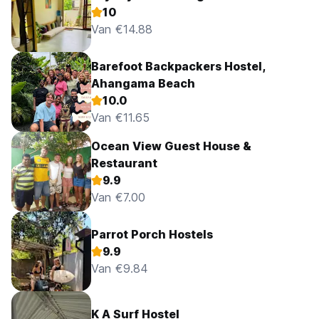
10
Van €14.88
Barefoot Backpackers Hostel,
Ahangama Beach
10.0
Van €11.65
Ocean View Guest House &
Restaurant
9.9
Van €7.00
Parrot Porch Hostels
9.9
Van €9.84
K A Surf Hostel