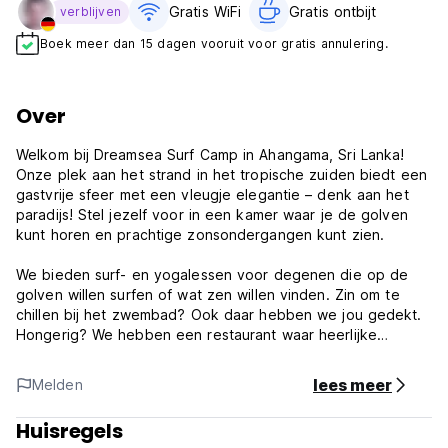
Gratis WiFi
Gratis ontbijt‎
verblijven
Boek meer dan 15 dagen vooruit voor gratis annulering.
Over
Welkom bij Dreamsea Surf Camp in Ahangama, Sri Lanka!
Onze plek aan het strand in het tropische zuiden biedt een
gastvrije sfeer met een vleugje elegantie – denk aan het
paradijs! Stel jezelf voor in een kamer waar je de golven
kunt horen en prachtige zonsondergangen kunt zien.
We bieden surf- en yogalessen voor degenen die op de
golven willen surfen of wat zen willen vinden. Zin om te
chillen bij het zwembad? Ook daar hebben we jou gedekt.
Hongerig? We hebben een restaurant waar heerlijke
maaltijden, smoothies en een coole cocktailbar worden
geserveerd.
lees meer
Melden
Bij Dreamsea draait alles om dat relaxte gevoel en nodigt
Huisregels
het je uit op een plek die een stukje paradijs op aarde is.