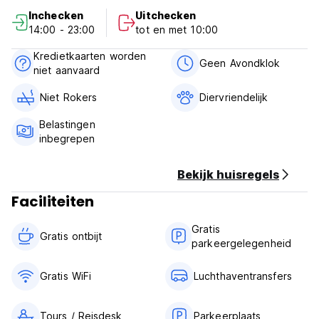
Inchecken
Uitchecken
***Eigendomsbeleid***
14:00 - 23:00
tot en met 10:00
Annuleringsvoorwaarden: 14 dagen voor aankomst. Bij een
late annulering of no-show wordt de eerste nacht van uw
Kredietkaarten worden
verblijf in rekening gebracht.
Geen Avondklok
niet aanvaard
Inchecken van 14:00 tot 23:00 uur.
Uitchecken tussen 06:00 en 12:00 uur.
Niet Rokers
Diervriendelijk
Betaling bij aankomst contant, met creditcard.
Btw inbegrepen.
Belastingen
Inclusief ontbijt.
inbegrepen
Geen avondklok. (Auto-translated from original language)
Bekijk huisregels
Faciliteiten
Gratis
Gratis ontbijt‎
parkeergelegenheid
Gratis WiFi
Luchthaventransfers
Tours / Reisdesk
Parkeerplaats