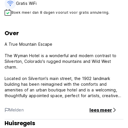
Gratis WiFi
Boek meer dan 8 dagen vooruit voor gratis annulering.
Over
A True Mountain Escape
The Wyman Hotel is a wonderful and modern contrast to
Silverton, Colorado's rugged mountains and Wild West
charm.
Located on Silverton's main street, the 1902 landmark
building has been reimagined with the comforts and
amenities of an urban boutique hotel and is a welcoming,
thoughtfully appointed space, perfect for artists, creatives,
and adventurers.
lees meer
Melden
The Wyman Hotel Policy and Conditions:
Huisregels
Cancellation policy: 7 days before arrival. In case of a late