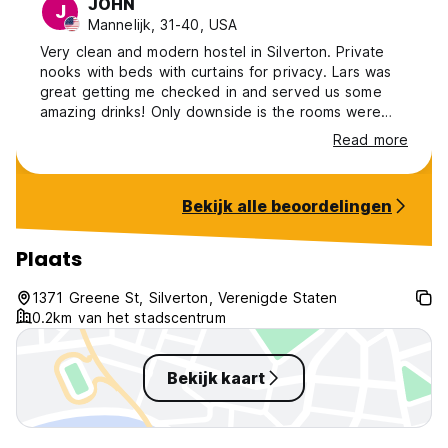
JOHN
J
Mannelijk, 31-40, USA
Very clean and modern hostel in Silverton. Private
nooks with beds with curtains for privacy. Lars was
great getting me checked in and served us some
amazing drinks! Only downside is the rooms were
very warm at night. When I woke up the thermostat
Read more
for our bunk room read 74. Even warmer when you
have a closed curtain.
Bekijk alle beoordelingen
Plaats
1371 Greene St, Silverton, Verenigde Staten
0.2km van het stadscentrum
Bekijk kaart