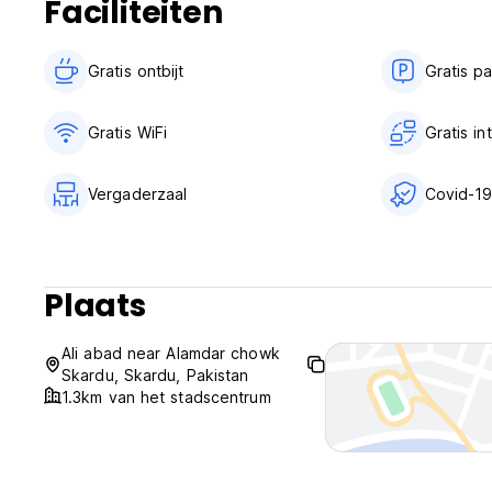
Faciliteiten
Gratis ontbijt‎
Gratis p
Gratis WiFi
Gratis i
Vergaderzaal
Covid-19
Plaats
Ali abad near Alamdar chowk
Skardu, Skardu, Pakistan
1.3km van het stadscentrum