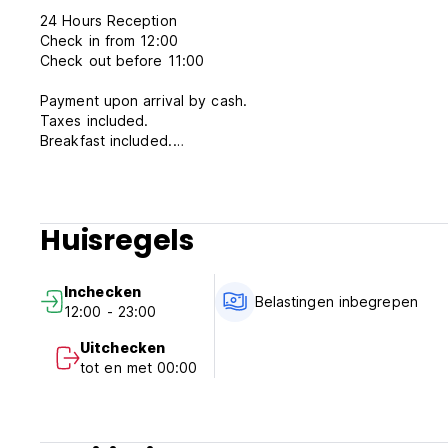
24 Hours Reception
Check in from 12:00
Check out before 11:00
Payment upon arrival by cash.
Taxes included.
Breakfast included.
Cancellation policy: 2 days before arrival day. In case of a
stay.
Huisregels
No curfew.
Pet friendly.
Child friendly.
Inchecken
Smoking not allowed in room; but we have certain smoking
Belastingen inbegrepen
12:00 - 23:00
Uitchecken
tot en met 00:00