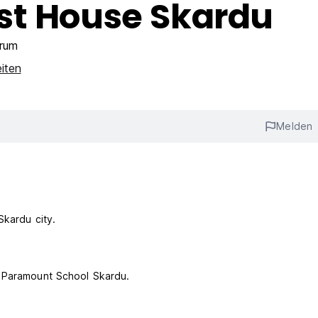
st House Skardu
trum
eiten
Melden
Skardu city.
o Paramount School Skardu.