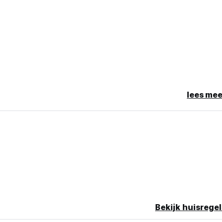
 late cancellation or No Show, you will be charged the first night 
lees mee
 area.
Bekijk huisregel