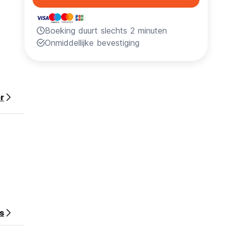
Boeking duurt slechts 2 minuten
Onmiddellijke bevestiging
of your
r
s