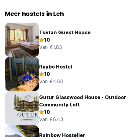
Meer hostels in Leh
Tsetan Guest House
10
Van €1.83
Raybo Hostel
10
Van €4.60
Gutur Glasswood House - Outdoor
Community Loft
10
Van €6.43
Rainbow Hostelier