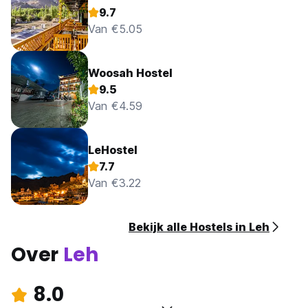
9.7
Van €5.05
Woosah Hostel
9.5
Van €4.59
LeHostel
7.7
Van €3.22
Bekijk alle Hostels in Leh
Over
Leh
8.0