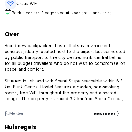
Gratis WiFi
Boek meer dan 3 dagen vooruit voor gratis annulering.
Over
Brand new backpackers hostel that’s is environment
concious, ideally located next to the airport but connected
by public transport to the city centre. Bunk central Leh is
for all budget travellers who do not wish to compromise on
space and comfort.
Situated in Leh and with Shanti Stupa reachable within 6.3
km, Bunk Central Hostel features a garden, non-smoking
rooms, free WiFi throughout the property and a shared
lounge. The property is around 3.2 km from Soma Gompa,
3.5 km from War Museum and 5.2 km from Namgyal Tsemo
Gompa. Some rooms at the property have a balcony with a
lees meer
Melden
mountain view.
Huisregels
At the hostel, all rooms include a desk. Rooms are fitted