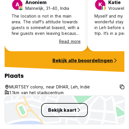
Anoniem
Katie
A
K
Mannelijk, 31-40, India
Vrouwelijk
The location is not in the main
Myself and my pa
area. The staff's attitude towards
wonderful stay he
guests is somewhat biased, with a
in Leh before set
few guests even leaving because
trip. It’s in a pea
it was not secure.
outside the hustl
Read more
still close enoug
easily get in. The staff are
wonderful, food i
Bekijk alle beoordelingen
we got so many t
for the area whi
invaluable for pla
Plaats
recommend!
MURTSEY colony, near DIHAR, Leh, Indië
1.1km van het stadscentrum
Bekijk kaart