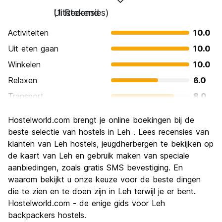
Uitstekend
(1 Recensies)
Activiteiten
10.0
Uit eten gaan
10.0
Winkelen
10.0
Relaxen
6.0
Transport
8.0
bezienswaardigheden
8.0
Hostelworld.com brengt je online boekingen bij de
Cultuur
10.0
beste selectie van hostels in Leh . Lees recensies van
Uitgaan
klanten van Leh hostels, jeugdherbergen te bekijken op
2.0
de kaart van Leh en gebruik maken van speciale
Waarde voor uw geld
8.0
aanbiedingen, zoals gratis SMS bevestiging. En
waarom bekijkt u onze keuze voor de beste dingen
die te zien en te doen zijn in Leh terwijl je er bent.
Hostelworld.com - de enige gids voor Leh
backpackers hostels.