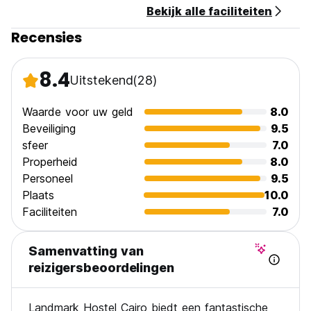
Bekijk alle faciliteiten
• Payment: Credit/debit cards accepted
• Taxes included, No curfew, Child-friendly, Non-smoking
Recensies
Important: Due to Egyptian law, Arab nationals cannot stay
in shared dormitories.
8.4
Uitstekend
(28)
Book your stay at Landmark Hostel and experience the
best of Cairo!
Waarde voor uw geld
8.0
Beveiliging
9.5
sfeer
7.0
Properheid
8.0
Personeel
9.5
Plaats
10.0
Faciliteiten
7.0
Samenvatting van
reizigersbeoordelingen
Landmark Hostel Cairo biedt een fantastische