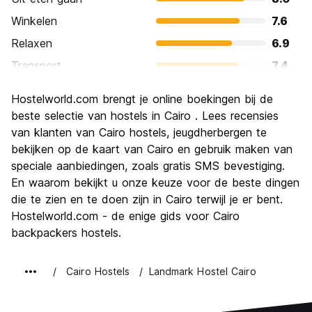
Winkelen
7.6
Relaxen
6.9
Transport
7.4
bezienswaardigheden
9.1
Hostelworld.com brengt je online boekingen bij de
Cultuur
9.0
beste selectie van hostels in Cairo . Lees recensies
Uitgaan
van klanten van Cairo hostels, jeugdherbergen te
6.7
bekijken op de kaart van Cairo en gebruik maken van
Waarde voor uw geld
8.9
speciale aanbiedingen, zoals gratis SMS bevestiging.
En waarom bekijkt u onze keuze voor de beste dingen
die te zien en te doen zijn in Cairo terwijl je er bent.
Hostelworld.com - de enige gids voor Cairo
backpackers hostels.
Cairo Hostels
Landmark Hostel Cairo