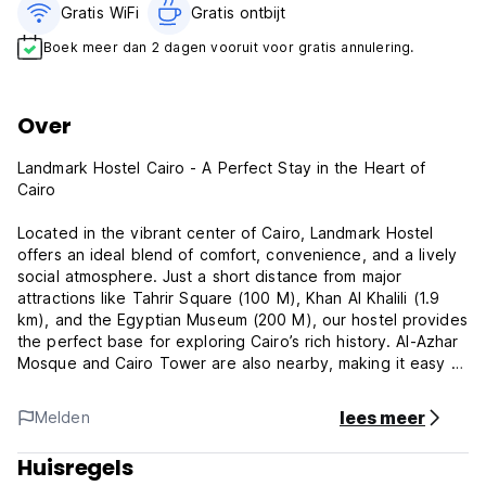
Gratis WiFi
Gratis ontbijt‎
Boek meer dan 2 dagen vooruit voor gratis annulering.
Over
Landmark Hostel Cairo - A Perfect Stay in the Heart of
Cairo
Located in the vibrant center of Cairo, Landmark Hostel
offers an ideal blend of comfort, convenience, and a lively
social atmosphere. Just a short distance from major
attractions like Tahrir Square (100 M), Khan Al Khalili (1.9
km), and the Egyptian Museum (200 M), our hostel provides
the perfect base for exploring Cairo’s rich history. Al-Azhar
Mosque and Cairo Tower are also nearby, making it easy to
dive into the cultural heart of the city.
lees meer
Melden
At Landmark Hostel, we offer a variety of room options,
including private, double, triple, quad, and dormitory-style
Huisregels
accommodations. Our rooms are spacious and equipped