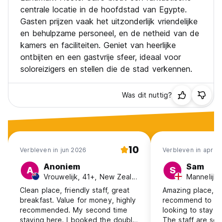
centrale locatie in de hoofdstad van Egypte.
Gasten prijzen vaak het uitzonderlijk vriendelijke
en behulpzame personeel, en de netheid van de
kamers en faciliteiten. Geniet van heerlijke
ontbijten en een gastvrije sfeer, ideaal voor
soloreizigers en stellen die de stad verkennen.
Was dit nuttig?
10
Verbleven in jun 2026
Verbleven in apr 2
Anoniem
Sam
A
S
Vrouwelijk, 41+, New Zealand
Mannelijk,
Clean place, friendly staff, great
Amazing place, wo
breakfast. Value for money, highly
recommend to tra
recommended. My second time
looking to stay i
staying here. I booked the double
The staff are so 