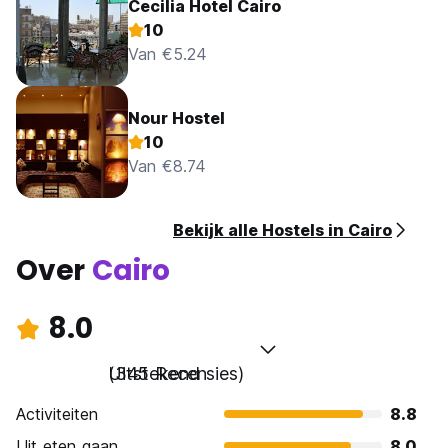
Cecilia Hotel Cairo
10
Van €5.24
Nour Hostel
10
Van €8.74
Bekijk alle Hostels in Cairo
Over
Cairo
8.0
Uitstekend
(345 Recensies)
Activiteiten
8.8
Uit eten gaan
8.0