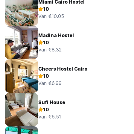
Miami Cairo Hostel
10
Van €10.05
Madina Hostel
10
Van €8.32
Cheers Hostel Cairo
10
Van €6.99
Sufi House
10
Van €5.51