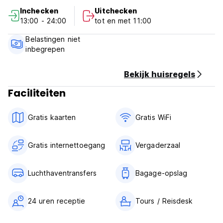
inchecken: 14:00 uur
Inchecken
Uitchecken
uitchecken: 11.00 uur
13:00 - 24:00
tot en met 11:00
creditcards geaccepteerd (Auto-translated from original
language)
Belastingen niet
inbegrepen
Bekijk huisregels
Faciliteiten
Gratis kaarten
Gratis WiFi
Gratis internettoegang
Vergaderzaal
Luchthaventransfers
Bagage-opslag
24 uren receptie
Tours / Reisdesk