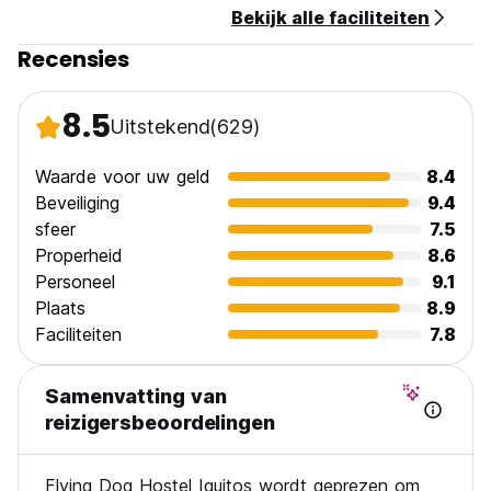
Bekijk alle faciliteiten
Recensies
8.5
Uitstekend
(629)
Waarde voor uw geld
8.4
Beveiliging
9.4
sfeer
7.5
Properheid
8.6
Personeel
9.1
Plaats
8.9
Faciliteiten
7.8
Samenvatting van
reizigersbeoordelingen
Flying Dog Hostel Iquitos wordt geprezen om