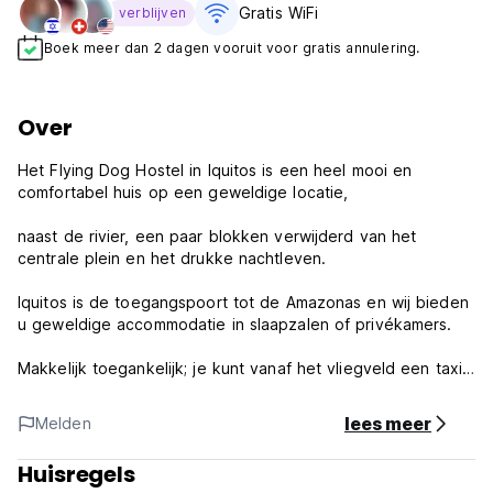
Gratis WiFi
verblijven
Boek meer dan 2 dagen vooruit voor gratis annulering.
Over
Het Flying Dog Hostel in Iquitos is een heel mooi en
comfortabel huis op een geweldige locatie,
naast de rivier, een paar blokken verwijderd van het
centrale plein en het drukke nachtleven.
Iquitos is de toegangspoort tot de Amazonas en wij bieden
u geweldige accommodatie in slaapzalen of privékamers.
Makkelijk toegankelijk; je kunt vanaf het vliegveld een taxi
of een "mototaxi" nemen (wat leuker en goedkoper is).
lees meer
Melden
Proef de jungle en bezoek ons ​​bij de Flying Dog Iquitos,
'Sabor a Selva'.
Huisregels