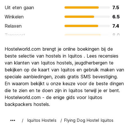
Uit eten gaan
7.5
Winkelen
6.5
Relaxen
7.4
Transport
8.0
bezienswaardigheden
7.5
Hostelworld.com brengt je online boekingen bij de
Cultuur
8.2
beste selectie van hostels in Iquitos . Lees recensies
Uitgaan
van klanten van Iquitos hostels, jeugdherbergen te
6.6
bekijken op de kaart van Iquitos en gebruik maken van
Waarde voor uw geld
7.8
speciale aanbiedingen, zoals gratis SMS bevestiging.
En waarom bekijkt u onze keuze voor de beste dingen
die te zien en te doen zijn in Iquitos terwijl je er bent.
Hostelworld.com - de enige gids voor Iquitos
backpackers hostels.
Iquitos Hostels
Flying Dog Hostel Iquitos