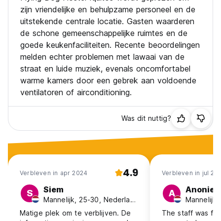
zijn vriendelijke en behulpzame personeel en de
uitstekende centrale locatie. Gasten waarderen
de schone gemeenschappelijke ruimtes en de
goede keukenfaciliteiten. Recente beoordelingen
melden echter problemen met lawaai van de
straat en luide muziek, evenals oncomfortabel
warme kamers door een gebrek aan voldoende
ventilatoren of airconditioning.
Was dit nuttig?
4.9
Verbleven in apr 2024
Verbleven in jul 20
Siem
Anonie
S
A
Mannelijk, 25-30, Nederland
Mannelijk,
Matige plek om te verblijven. De
The staff was fr