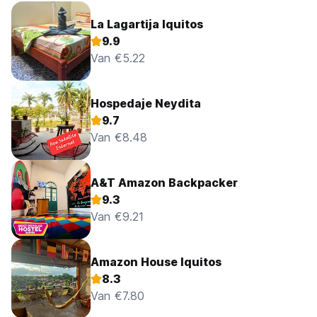
La Lagartija Iquitos
9.9
Van €5.22
Hospedaje Neydita
9.7
Van €8.48
A&T Amazon Backpacker
9.3
Van €9.21
Amazon House Iquitos
8.3
Van €7.80