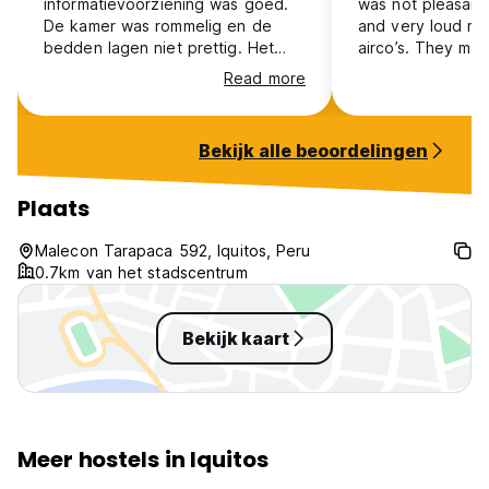
informatievoorziening was goed.
was not pleasant
De kamer was rommelig en de
and very loud mac
bedden lagen niet prettig. Het
airco’s. They ma
personeel was erg nors.
sound. Further, I
Read more
times if they cou
water on. I don’
This was very unp
Bekijk alle beoordelingen
the switch for the
hall….why….
Plaats
Malecon Tarapaca 592, Iquitos, Peru
0.7km van het stadscentrum
Bekijk kaart
Meer hostels in Iquitos