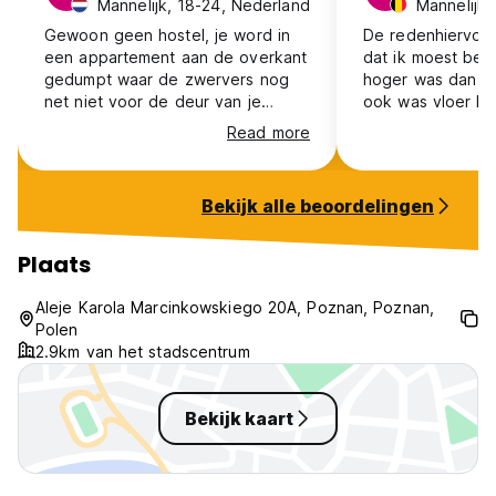
Mannelijk, 18-24, Nederland
Mannelijk,
Gewoon geen hostel, je word in
De redenhiervoor 
een appartement aan de overkant
dat ik moest beta
gedumpt waar de zwervers nog
hoger was dan wa
net niet voor de deur van je
ook was vloer he
kamer staan.
lockers in de ka
Read more
goed daarnaast 
services dat er s
aanweizg waren n
Bekijk alle beoordelingen
zoals de bagage
Plaats
Aleje Karola Marcinkowskiego 20A, Poznan, Poznan,
Polen
2.9km van het stadscentrum
Bekijk kaart