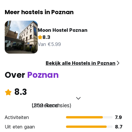
Meer hostels in Poznan
Moon Hostel Poznan
8.3
Van €5.99
Bekijk alle Hostels in Poznan
Over
Poznan
8.3
Uitstekend
(259 Recensies)
Activiteiten
7.9
Uit eten gaan
8.7