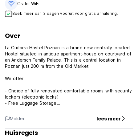
Gratis WiFi
Boek meer dan 3 dagen vooruit voor gratis annulering.
Over
La Guitarra Hostel Poznan is a brand new centrally located
Hostel situated in antique apartment-house on courtyard of
an Andersch Family Palace. This is a central location in
Poznan just 200 m from the Old Market.
We offer:
- Choice of fully renovated comfortable rooms with security
lockers (electronic locks)
- Free Luggage Storage
- Free tea & coffee all day (except special price offers)
- Location in the heart of Poznan, but in silent area
lees meer
Melden
- Updated calendar of gigs, events and things to do - just
ask us!
Huisregels
- Free internet access, Wi-Fi (except special price* offers)