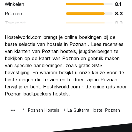
Winkelen
8.1
Relaxen
8.3
Transport
8.3
bezienswaardigheden
8.1
Hostelworld.com brengt je online boekingen bij de
Cultuur
8.4
beste selectie van hostels in Poznan . Lees recensies
Uitgaan
van klanten van Poznan hostels, jeugdherbergen te
8.3
bekijken op de kaart van Poznan en gebruik maken
Waarde voor uw geld
8.6
van speciale aanbiedingen, zoals gratis SMS
bevestiging. En waarom bekijkt u onze keuze voor de
beste dingen die te zien en te doen zijn in Poznan
terwijl je er bent. Hostelworld.com - de enige gids voor
Poznan backpackers hostels.
Poznan Hostels
La Guitarra Hostel Poznan