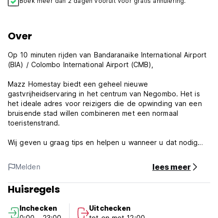
Boek meer dan 2 dagen vooruit voor gratis annulering.
Over
Op 10 minuten rijden van Bandaranaike International Airport
(BIA) / Colombo International Airport (CMB),
Mazz Homestay biedt een geheel nieuwe
gastvrijheidservaring in het centrum van Negombo. Het is
het ideale adres voor reizigers die de opwinding van een
bruisende stad willen combineren met een normaal
toeristenstrand.
Wij geven u graag tips en helpen u wanneer u dat nodig
heeft, want we willen ervoor zorgen dat u een geweldige
tijd heeft in Negombo.
lees meer
Melden
Het is ons doel dat u naar huis terugkeert met het gevoel
Huisregels
dat u bij Mazz nieuwe vrienden heeft ontmoet. Als dat
gebeurt, weten we dat we het juiste hebben gedaan en
Inchecken
Uitchecken
dat er hier inderdaad geen vreemden zijn, alleen maar
0:00 - 23:00
tot en met 12:00