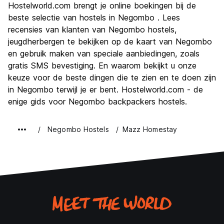
Hostelworld.com brengt je online boekingen bij de
Cultuur
6.1
beste selectie van hostels in Negombo . Lees
Uitgaan
recensies van klanten van Negombo hostels,
5.6
jeugdherbergen te bekijken op de kaart van Negombo
Waarde voor uw geld
7.3
en gebruik maken van speciale aanbiedingen, zoals
gratis SMS bevestiging. En waarom bekijkt u onze
keuze voor de beste dingen die te zien en te doen zijn
in Negombo terwijl je er bent. Hostelworld.com - de
enige gids voor Negombo backpackers hostels.
Negombo Hostels
Mazz Homestay