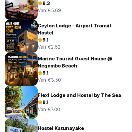
9.3
Van €5.69
Ceylon Lodge - Airport Transit
Hostel
9.1
Van €2.62
Marine Tourist Guest House @
Negombo Beach
9.1
Van €3.50
Flexi Lodge and Hostel by The Sea
9.1
Van €7.00
Hostel Katunayake