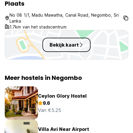
Plaats
language)
No 08 1/1, Madu Mawatha, Canal Road, Negombo, Sri
Lanka
1.7km van het stadscentrum
Bekijk kaart
Meer hostels in Negombo
Ceylon Glory Hostel
9.6
Van €5.25
Villa Avi Near Airport