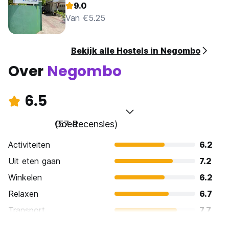
9.0
Van €5.25
Bekijk alle Hostels in Negombo
Over
Negombo
6.5
Goed
(57 Recensies)
Activiteiten
6.2
Uit eten gaan
7.2
Winkelen
6.2
Relaxen
6.7
Transport
7.7
bezienswaardigheden
5.9