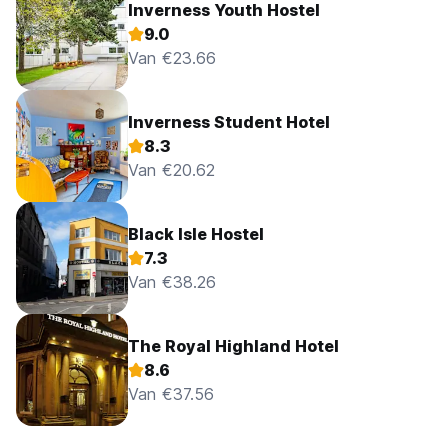
Inverness Youth Hostel
9.0
Van €23.66
Inverness Student Hotel
8.3
Van €20.62
Black Isle Hostel
7.3
Van €38.26
The Royal Highland Hotel
8.6
Van €37.56