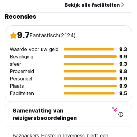
Bekijk alle faciliteiten
Recensies
9.7
Fantastisch
(2124)
Waarde voor uw geld
9.3
Beveiliging
9.9
sfeer
9.3
Properheid
9.8
Personeel
9.9
Plaats
9.9
Faciliteiten
9.5
Samenvatting van
reizigersbeoordelingen
Bazpackers Hostel in Inverness biedt een