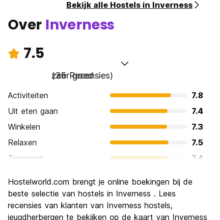
Bekijk alle Hostels in Inverness
Over
Inverness
7.5
zeer goed
(35 Recensies)
Activiteiten
7.8
Uit eten gaan
7.4
Winkelen
7.3
Relaxen
7.5
Transport
7.4
bezienswaardigheden
7.8
Hostelworld.com brengt je online boekingen bij de
Cultuur
7.6
beste selectie van hostels in Inverness . Lees
Uitgaan
recensies van klanten van Inverness hostels,
6.5
jeugdherbergen te bekijken op de kaart van Inverness