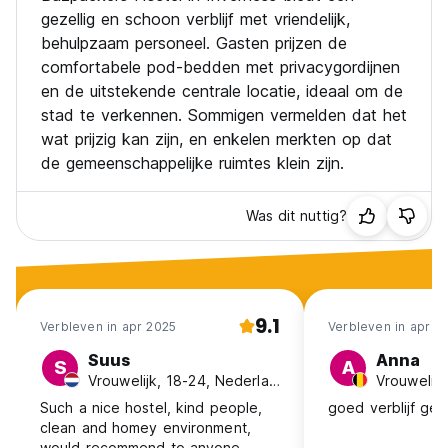
gezellig en schoon verblijf met vriendelijk,
behulpzaam personeel. Gasten prijzen de
comfortabele pod-bedden met privacygordijnen
en de uitstekende centrale locatie, ideaal om de
stad te verkennen. Sommigen vermelden dat het
wat prijzig kan zijn, en enkelen merkten op dat
de gemeenschappelijke ruimtes klein zijn.
Was dit nuttig?
9.1
Verbleven in apr 2025
Verbleven in apr 2
Suus
Anna
S
A
Vrouwelijk, 18-24, Nederland
Vrouwelijk
Such a nice hostel, kind people,
goed verblijf ge
clean and homey environment,
would recommend to anyone