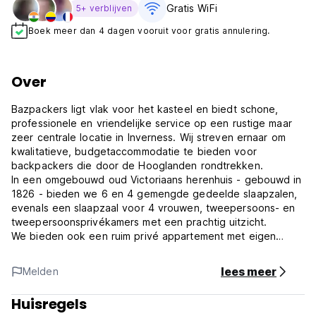
Gratis WiFi
5+ verblijven
Boek meer dan 4 dagen vooruit voor gratis annulering.
Over
Bazpackers ligt vlak voor het kasteel en biedt schone,
professionele en vriendelijke service op een rustige maar
zeer centrale locatie in Inverness. Wij streven ernaar om
kwalitatieve, budgetaccommodatie te bieden voor
backpackers die door de Hooglanden rondtrekken.
In een omgebouwd oud Victoriaans herenhuis - gebouwd in
1826 - bieden we 6 en 4 gemengde gedeelde slaapzalen,
evenals een slaapzaal voor 4 vrouwen, tweepersoons- en
tweepersoonsprivékamers met een prachtig uitzicht.
We bieden ook een ruim privé appartement met eigen
kookgelegenheid (maximaal 4 personen) met een eigen
badkamer en keuken.
lees meer
Melden
Of je nu moe bent na een lange wandeling of gewoon wilt
relaxen en je wilt mengen met andere reizigers van over de
Huisregels
hele wereld, kom gerust opwarmen bij onze gezellige open