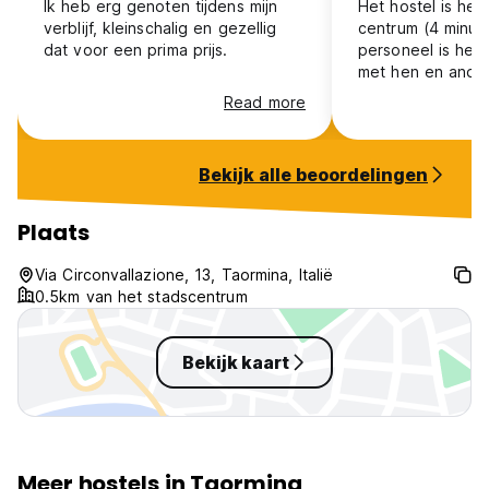
Ik heb erg genoten tijdens mijn
Het hostel is heel
verblijf, kleinschalig en gezellig
centrum (4 minut
dat voor een prima prijs.
personeel is hee
met hen en ander
hebben we in het
Read more
Zeker aan te rade
Taormina gaat!
Bekijk alle beoordelingen
Plaats
Via Circonvallazione, 13, Taormina, Italië
0.5km van het stadscentrum
Bekijk kaart
Meer hostels in Taormina