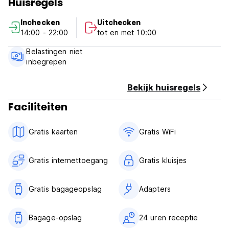
Huisregels
kluis, airconditioning, kitchenette, tv, dvd, minibar...
We bevinden ons op een steenworp afstand van het
Inchecken
Uitchecken
Palazzo Corvaja en op minder dan 10 minuten lopen van
14:00 - 22:00
tot en met 10:00
het Griekse Theater. Uitstekende busverbinding naar
Catania en het strand. Taormina is een perfecte plek om de
Belastingen niet
Etna of het Eolische eiland te bereiken met dagelijkse
inbegrepen
excursies. Behulpzaam personeel, vriendelijke sfeer,
Siciliaanse familie.
Bekijk huisregels
19083097B602055 (CIR) (Auto-translated from original
Faciliteiten
language)
Gratis kaarten
Gratis WiFi
Gratis internettoegang
Gratis kluisjes
Gratis bagageopslag
Adapters
Bagage-opslag
24 uren receptie