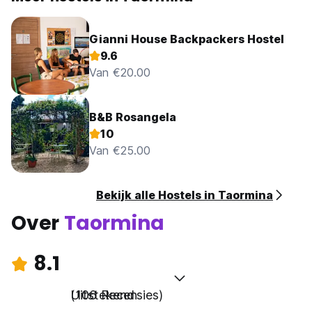
Gianni House Backpackers Hostel
9.6
Van €20.00
B&B Rosangela
10
Van €25.00
Bekijk alle Hostels in Taormina
Over
Taormina
8.1
Uitstekend
(106 Recensies)