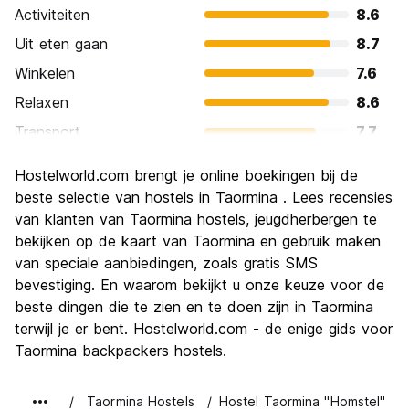
Activiteiten
8.6
Uit eten gaan
8.7
Winkelen
7.6
Relaxen
8.6
Transport
7.7
bezienswaardigheden
8.8
Hostelworld.com brengt je online boekingen bij de
Cultuur
8.9
beste selectie van hostels in Taormina . Lees recensies
Uitgaan
van klanten van Taormina hostels, jeugdherbergen te
7.1
bekijken op de kaart van Taormina en gebruik maken
Waarde voor uw geld
7.3
van speciale aanbiedingen, zoals gratis SMS
bevestiging. En waarom bekijkt u onze keuze voor de
beste dingen die te zien en te doen zijn in Taormina
terwijl je er bent. Hostelworld.com - de enige gids voor
Taormina backpackers hostels.
Taormina Hostels
Hostel Taormina "Homstel"