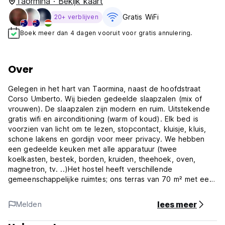
Taormina · Bekijk kaart
Gratis WiFi
20+ verblijven
Boek meer dan 4 dagen vooruit voor gratis annulering.
Over
Gelegen in het hart van Taormina, naast de hoofdstraat
Corso Umberto. Wij bieden gedeelde slaapzalen (mix of
vrouwen). De slaapzalen zijn modern en ruim. Uitstekende
gratis wifi en airconditioning (warm of koud). Elk bed is
voorzien van licht om te lezen, stopcontact, kluisje, kluis,
schone lakens en gordijn voor meer privacy. We hebben
een gedeelde keuken met alle apparatuur (twee
koelkasten, bestek, borden, kruiden, theehoek, oven,
magnetron, tv. ..)Het hostel heeft verschillende
gemeenschappelijke ruimtes; ons terras van 70 m² met een
prachtig uitzicht over de stad en de kust, en onze nieuwe
lounge/bar.
lees meer
Melden
We hebben ook mooie appartementen voor twee personen
uitgerust met privébadkamers met hydromassagedouche,