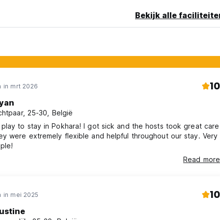
Bekijk alle faciliteit
10
 in mrt 2026
yan
chtpaar, 25-30, België
 play to stay in Pokhara! I got sick and the hosts took great care
hey were extremely flexible and helpful throughout our stay. Very
ple!
Read more
10
 in mei 2025
ustine