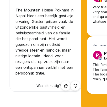
V
Very frie
The Mountain House Pokhara in
very spa
Nepal biedt een heerlijk gastvrije
and quie
ervaring. Gasten prijzen vaak de
whatsoev
anything
uitzonderlijke gastvrijheid en
behulpzaamheid van de familie
die het pand runt. Het wordt
geprezen om zijn netheid,
Verbleven
vredige sfeer en handige, maar
P
P
rustige locatie. Ideaal voor
E
reizigers die op zoek zijn naar
This fami
een ontspannen verblijf met een
The fami
persoonlijk tintje.
The locat
really q
trekkings
Was dit nuttig?
would sa