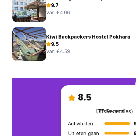
9.7
Van €4.06
Kiwi Backpackers Hostel Pokhara
9.5
Van €4.59
8.5
Uitstekend
(77 Recensies)
Activiteiten
Uit eten gaan