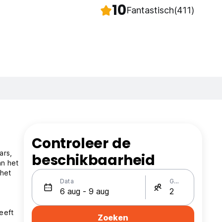
10
Fantastisch
(411)
Controleer de
ars,
beschikbaarheid
an het
 het
Data
Gasten
eeft
Zoeken