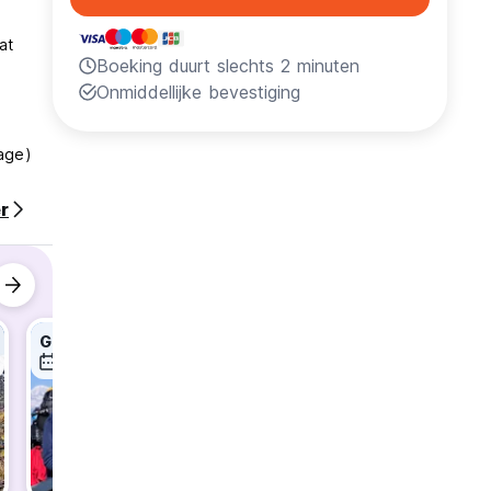
at
Boeking duurt slechts 2 minuten
Onmiddellijke bevestiging
uage)
r
Ghorepani Poon Hill Trek
Annapurna Base Camp Trek
7 aug
8 aug
8 aug