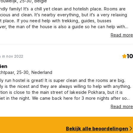
rouwelijk, 25-30, België
ndly family! It's a chill yet clean and hotelish place. Rooms are
cious and clean. It's nearby everything, but it's a very relaxing
t place. If you need help with trekking, guides, busses
er, the man of the house is also a guide so he can help with
! Nice breakfast as well!
Read more
10
 in nov 2022
ien
chtpaar, 25-30, Nederland
ly run hostel is great! It is super clean and the rooms are big.
ly is the nicest and they are always willing to help with anything.
ion is close to the main street of lakeside Pokhara, but it is
uiet in the night. We came back here for 3 more nights after some
 and felt like coming home after a holiday. It's not a suprise I
Read more
y that I totally recommend this place!
Bekijk alle beoordelingen