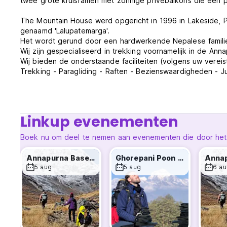
twee grote kruisramen met zonnige privébalkons die een p
The Mountain House werd opgericht in 1996 in Lakeside, P
genaamd 'Lalupatemarga'.
Het wordt gerund door een hardwerkende Nepalese familie 
Wij zijn gespecialiseerd in trekking voornamelijk in de Anna
Wij bieden de onderstaande faciliteiten (volgens uw vereis
Trekking - Paragliding - Raften - Bezienswaardigheden - Ju
Linkup evenementen
Boek nu om deel te nemen aan evenementen die door het ho
Annapurna Base Camp Trek
Ghorepani Poon Hill Trek
5 aug
5 aug
6 au