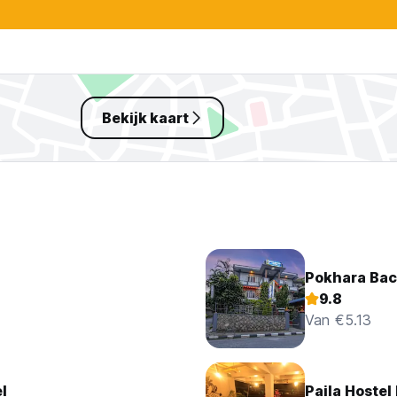
Bekijk kaart
Pokhara Bac
9.8
Van €5.13
l
Paila Hostel