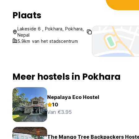
Plaats
Lakeside 6 , Pokhara, Pokhara,
Nepal
5.9km van het stadscentrum
Meer hostels in Pokhara
Nepalaya Eco Hostel
10
Van €3.95
The Mango Tree Backpackers Hoste