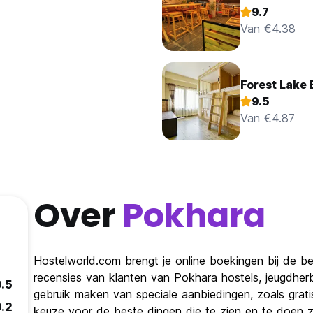
9.7
Van €4.38
Forest Lake
9.5
Van €4.87
Over
Pokhara
Hostelworld.com brengt je online boekingen bij de be
recensies van klanten van Pokhara hostels, jeugdhe
9.5
gebruik maken van speciale aanbiedingen, zoals grat
9.2
keuze voor de beste dingen die te zien en te doen zij