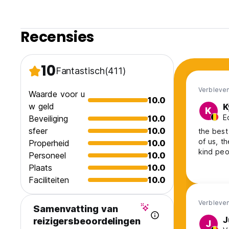
Recensies
10
Fantastisch
(411)
Verbleven
Waarde voor u
10.0
w geld
K
K
E
Beveiliging
10.0
sfeer
10.0
the best
of us, t
Properheid
10.0
kind peo
Personeel
10.0
Plaats
10.0
Faciliteiten
10.0
Verbleven
Samenvatting van
J
reizigersbeoordelingen
J