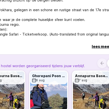
rachtig uitzicht op de bergen bieden.
okhara, gelegen in een schone en rustige straat van de 17e stra
waar je de complete huiselijke sfeer kunt voelen.
purna regio.
ten):
ngle Safari - Ticketverkoop. (Auto-translated from original lang
lees mee
stel worden georganiseerd tijdens jouw verblijf.
Annapurna Base Camp Trek
Ghorepani Poon Hill Trek
Annapurna Base Camp Trek
g
6 aug
7 aug