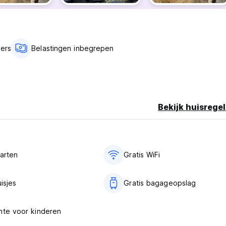
kers
Belastingen inbegrepen
Bekijk huisregel
aarten
Gratis WiFi
uisjes
Gratis bagageopslag
mte voor kinderen