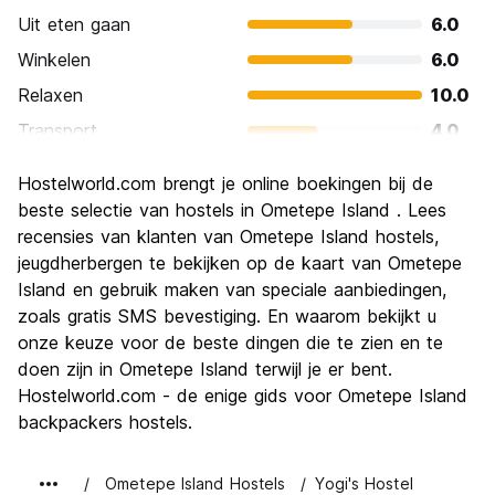
Uit eten gaan
6.0
Winkelen
6.0
Relaxen
10.0
Transport
4.0
bezienswaardigheden
10.0
Hostelworld.com brengt je online boekingen bij de
Cultuur
10.0
beste selectie van hostels in Ometepe Island . Lees
Uitgaan
recensies van klanten van Ometepe Island hostels,
4.0
jeugdherbergen te bekijken op de kaart van Ometepe
Waarde voor uw geld
10.0
Island en gebruik maken van speciale aanbiedingen,
zoals gratis SMS bevestiging. En waarom bekijkt u
onze keuze voor de beste dingen die te zien en te
doen zijn in Ometepe Island terwijl je er bent.
Hostelworld.com - de enige gids voor Ometepe Island
backpackers hostels.
Ometepe Island Hostels
Yogi's Hostel