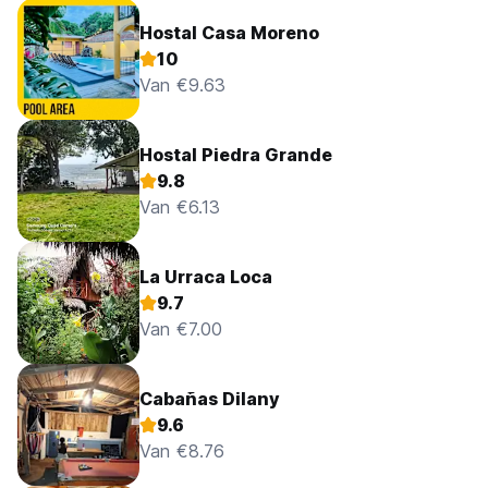
Hostal Casa Moreno
10
Van €9.63
Hostal Piedra Grande
9.8
Van €6.13
La Urraca Loca
9.7
Van €7.00
Cabañas Dilany
9.6
Van €8.76