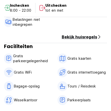
Inchecken
Uitchecken
Houd er rekening mee dat :
8:00 - 22:00
tot en met
Annuleringsbeleid: 2 dagen van tevoren.
Contante betaling of creditcardbetaling wordt bij aankomst
Belastingen niet
geaccepteerd.
inbegrepen
Check-in tijd: 08:00 uur.
Uitchecktijd: 11:00 uur.
Bekijk huisregels
Faciliteiten
Ontbijt niet inbegrepen.
Btw inbegrepen.
Gratis
Gratis kaarten
parkeergelegenheid
(Auto-translated from original language)
Gratis WiFi
Gratis internettoegang
Bagage-opslag
Tours / Reisdesk
Wisselkantoor
Parkeerplaats