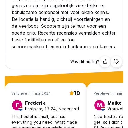
geprezen om zijn ongelooflijk vriendelijke en
behulpzame personeel met veel lokale kennis.
De locatie is handig, dichtbij voorzieningen en
de veerboot. Scooters zijn te huur voor een
goede prijs. Recente recensies vermelden echter
basic faciliteiten en af en toe
schoonmaakproblemen in badkamers en kamers.
Was dit nuttig?
10
Verbleven in apr 2024
Verbleven in jan 2
Frederik
Maike
F
M
Echtpaar, 18-24, Nederland
This hostel is small, but has
Nice hostel. You
everything you need. What made
get, so I didn’t 
the experience especially great
$6 for a night it 