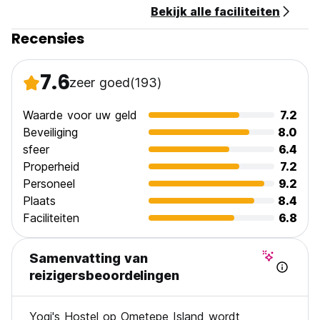
Bekijk alle faciliteiten
Recensies
7.6
zeer goed
(193)
Waarde voor uw geld
7.2
Beveiliging
8.0
sfeer
6.4
Properheid
7.2
Personeel
9.2
Plaats
8.4
Faciliteiten
6.8
Samenvatting van
reizigersbeoordelingen
Yogi's Hostel op Ometepe Island wordt