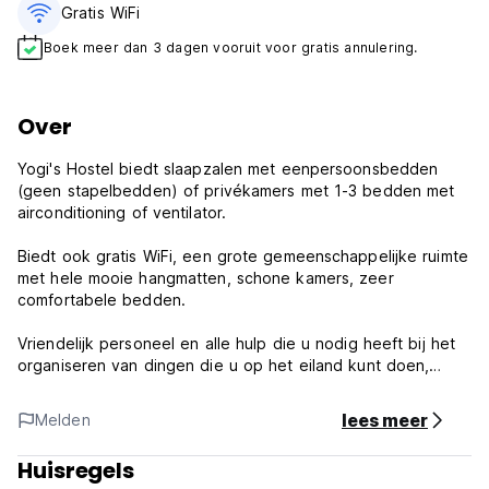
Gratis WiFi
Boek meer dan 3 dagen vooruit voor gratis annulering.
Over
Yogi's Hostel biedt slaapzalen met eenpersoonsbedden
(geen stapelbedden) of privékamers met 1-3 bedden met
airconditioning of ventilator.
Biedt ook gratis WiFi, een grote gemeenschappelijke ruimte
met hele mooie hangmatten, schone kamers, zeer
comfortabele bedden.
Vriendelijk personeel en alle hulp die u nodig heeft bij het
organiseren van dingen die u op het eiland kunt doen,
zoals vulkaanwandelingen, dagtochten naar de watervallen
van San Ramon, rondleidingen rond het eiland, kajaktochten
lees meer
Melden
naar de Istiam-rivier en fietsen, scooters, motorfietsen of
ATV-verhuur als u dat wilt wil het eiland alleen en in je
Huisregels
eigen tempo verkennen!