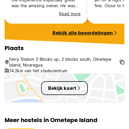
was the amazing owner. He was
fine. Close to th
really helpful with renting a
for arrival or lea
Read more
scooter. They offer the
opportunity to leave your
backpack so you can explore the
Bekijk alle beoordelingen
island by scooter for multiple
days. I would highly recommend it!
Plaats
Ferry Station 3 Blocks up, 2 blocks south, Ometepe
Island, Nicaragua
14.2km van het stadscentrum
Bekijk kaart
Meer hostels in Ometepe Island