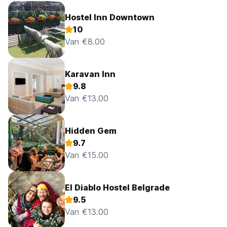
Hostel Inn Downtown
10
Van €8.00
Karavan Inn
9.8
Van €13.00
Hidden Gem
9.7
Van €15.00
El Diablo Hostel Belgrade
9.5
Van €13.00