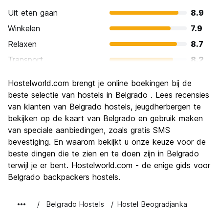
Uit eten gaan
8.9
Winkelen
7.9
Relaxen
8.7
Transport
8.2
bezienswaardigheden
8.4
Hostelworld.com brengt je online boekingen bij de
Cultuur
8.7
beste selectie van hostels in Belgrado . Lees recensies
Uitgaan
van klanten van Belgrado hostels, jeugdherbergen te
9.0
bekijken op de kaart van Belgrado en gebruik maken
Waarde voor uw geld
9.2
van speciale aanbiedingen, zoals gratis SMS
bevestiging. En waarom bekijkt u onze keuze voor de
beste dingen die te zien en te doen zijn in Belgrado
terwijl je er bent. Hostelworld.com - de enige gids voor
Belgrado backpackers hostels.
Belgrado Hostels
Hostel Beogradjanka