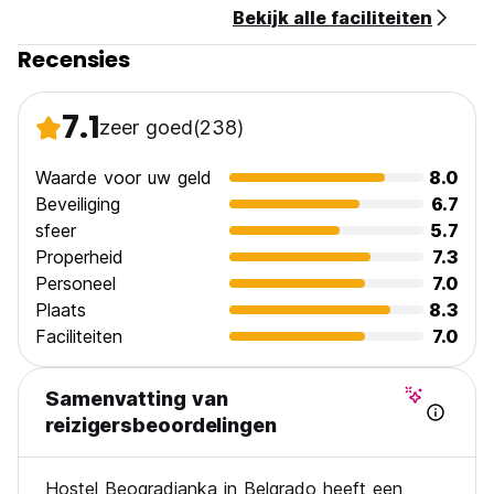
Bekijk alle faciliteiten
van het hostel. (Auto-translated from original language)
Recensies
7.1
zeer goed
(238)
Waarde voor uw geld
8.0
Beveiliging
6.7
sfeer
5.7
Properheid
7.3
Personeel
7.0
Plaats
8.3
Faciliteiten
7.0
Samenvatting van
reizigersbeoordelingen
Hostel Beogradjanka in Belgrado heeft een