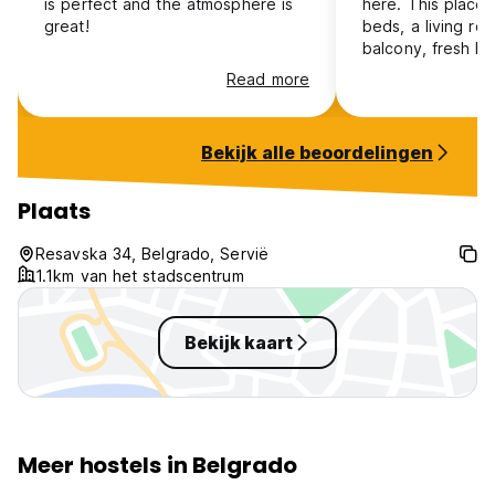
is perfect and the atmosphere is
here. This place h
great!
beds, a living ro
balcony, fresh 
in the morning an
Read more
Milica and her st
outgoing and ma
in the blink of a
Bekijk alle beoordelingen
real Beograd exp
them to recomme
to eat/drink. You
Plaats
disappointed. Gro
Resavska 34, Belgrado, Servië
1.1km van het stadscentrum
Bekijk kaart
Meer hostels in Belgrado