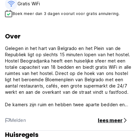
Gratis WiFi
Boek meer dan 3 dagen vooruit voor gratis annulering.
Over
Gelegen in het hart van Belgrado en het Plein van de
Republiek ligt op slechts 15 minuten lopen van het hostel.
Hostel Beogradjanka heeft een huiselijke sfeer met een
totale capaciteit van 18 bedden en biedt gratis WiFi in alle
ruimtes van het hostel. Direct op de hoek van ons hostel
ligt het beroemde Bloemenplein van Belgrado met een
aantal restaurants, cafés, een grote supermarkt die 24/7
werkt en aan de overkant van de straat vindt u fastfood.
De kamers zijn ruim en hebben twee aparte bedden en
slaapzalen met een maximale capaciteit van 6 bedden. Ze
hebben airconditioning en zijn voorzien van gratis kluisjes
lees meer
Melden
en een gratis haardroger. Handdoeken en beddengoed zijn
gratis. Gasten hebben toegang tot gedeelde badkamers.
Huisregels