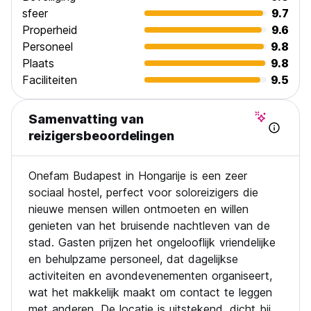
We look forward to greeting you in Budapest!
sfeer
9.7
Properheid
9.6
Personeel
9.8
Plaats
9.8
Faciliteiten
9.5
Samenvatting van
reizigersbeoordelingen
Onefam Budapest in Hongarije is een zeer
sociaal hostel, perfect voor soloreizigers die
nieuwe mensen willen ontmoeten en willen
genieten van het bruisende nachtleven van de
stad. Gasten prijzen het ongelooflijk vriendelijke
en behulpzame personeel, dat dagelijkse
activiteiten en avondevenementen organiseert,
wat het makkelijk maakt om contact te leggen
met anderen. De locatie is uitstekend, dicht bij