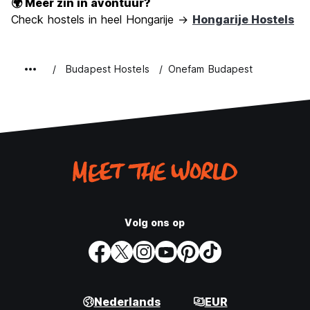
🌍 Meer zin in avontuur?
Check hostels in heel Hongarije →
Hongarije Hostels
Budapest Hostels
Onefam Budapest
Volg ons op
Nederlands
EUR