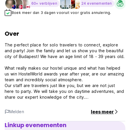
Su
60+ verblijven
24 evenementen
Boek meer dan 3 dagen vooruit voor gratis annulering.
Over
The perfect place for solo travelers to connect, explore
and party! Join the family and let us show you the beautiful
city of Budapest! We have an age limit of 18 - 39 years old.
What really makes our hostel unique and what has helped
us win HostelWorld awards year after year, are our amazing
team and incredibly social atmosphere.
Our staff are travelers just like you, but we are not just
here to party. We will take you on daytime adventures, and
share our expert knowledge of the city.
If you still need more convincing, Onefam Budapest is
lees meer
Melden
perfectly located. Not only for exploring the city by day,
but also for the stumble home at the end of the night.
Linkup evenementen
There is an ATM, convenience store, tobacco shop and 24-