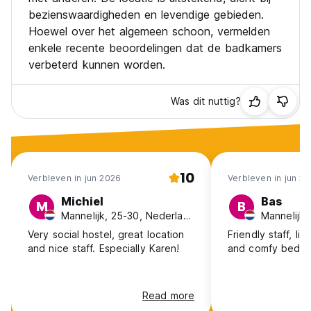
bezienswaardigheden en levendige gebieden.
Hoewel over het algemeen schoon, vermelden
enkele recente beoordelingen dat de badkamers
verbeterd kunnen worden.
Was dit nuttig?
10
Verbleven in jun 2026
Verbleven in jun 2
Michiel
Bas
M
B
Mannelijk, 25-30, Nederland
Mannelijk,
Very social hostel, great location
Friendly staff, li
and nice staff. Especially Karen!
and comfy beds :
Read more