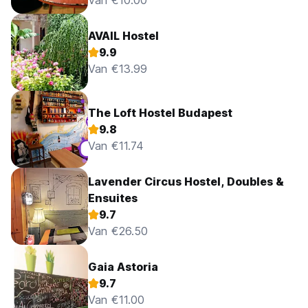
Van €10.00
AVAIL Hostel
9.9
Van €13.99
The Loft Hostel Budapest
9.8
Van €11.74
Lavender Circus Hostel, Doubles &
Ensuites
9.7
Van €26.50
Gaia Astoria
9.7
Van €11.00