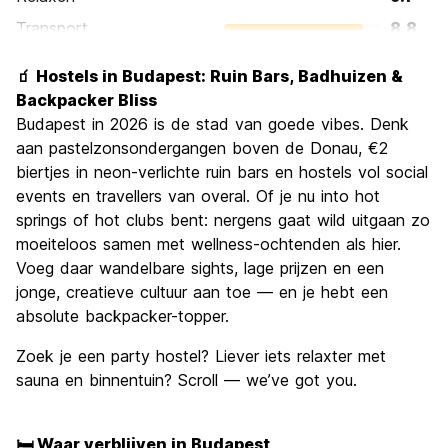
Transport
8.8
bezienswaardigheden
9.3
🧃 Hostels in Budapest: Ruin Bars, Badhuizen &
Cultuur
9.3
Backpacker Bliss
Uitgaan
Budapest in 2026 is de stad van goede vibes. Denk
8.9
aan pastelzonsondergangen boven de Donau, €2
Waarde voor uw geld
9.1
biertjes in neon-verlichte ruin bars en hostels vol social
events en travellers van overal. Of je nu into hot
springs of hot clubs bent: nergens gaat wild uitgaan zo
moeiteloos samen met wellness-ochtenden als hier.
Voeg daar wandelbare sights, lage prijzen en een
jonge, creatieve cultuur aan toe — en je hebt een
absolute backpacker-topper.
Zoek je een party hostel? Liever iets relaxter met
sauna en binnentuin? Scroll — we’ve got you.
🛏️ Waar verblijven in Budapest