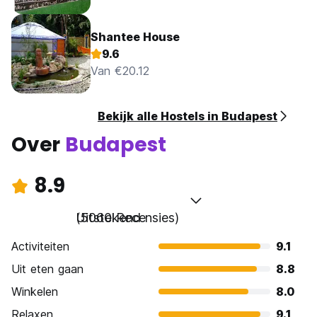
Shantee House
9.6
Van €20.12
Bekijk alle Hostels in Budapest
Over
Budapest
8.9
Uitstekend
(5060 Recensies)
Activiteiten
9.1
Uit eten gaan
8.8
Winkelen
8.0
Relaxen
9.1