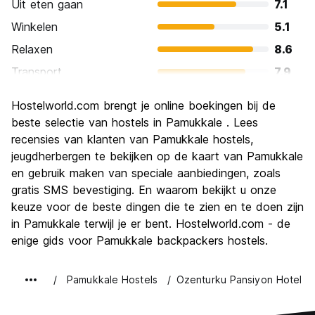
Uit eten gaan
7.1
Winkelen
5.1
Relaxen
8.6
Transport
7.9
bezienswaardigheden
9.3
Hostelworld.com brengt je online boekingen bij de
Cultuur
8.4
beste selectie van hostels in Pamukkale . Lees
Uitgaan
recensies van klanten van Pamukkale hostels,
5.1
jeugdherbergen te bekijken op de kaart van Pamukkale
Waarde voor uw geld
8.4
en gebruik maken van speciale aanbiedingen, zoals
gratis SMS bevestiging. En waarom bekijkt u onze
keuze voor de beste dingen die te zien en te doen zijn
in Pamukkale terwijl je er bent. Hostelworld.com - de
enige gids voor Pamukkale backpackers hostels.
Pamukkale Hostels
Ozenturku Pansiyon Hotel