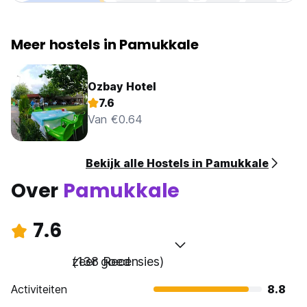
Meer hostels in Pamukkale
Ozbay Hotel
7.6
Van €0.64
Bekijk alle Hostels in Pamukkale
Over
Pamukkale
7.6
zeer goed
(138 Recensies)
Activiteiten
8.8