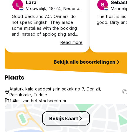
Lara
Sebasti
L
S
Vrouwelijk, 18-24, Nederland
Good beds and AC. Owners do
The host is nice,
not speak English. They made
good. Dirty and 
some mistakes with the booking
and instead of apologizing and
owning up to it, they just reacted
Read more
angry and defensively and frankly
just impolite. Two bathrooms for a
large amount of people is also not
Bekijk alle beoordelingen
enough, and breakfast is rather
mediocre and there’s no warm
water at night. Still, my stay was
Plaats
not unpleasant, I just did not
completely get why the owners
Atatürk kale caddesi şirin sokak no 7, Denizli,
got into the hostelbusiness in the
Pamukkale, Turkije
first place.
1.4km van het stadscentrum
Bekijk kaart