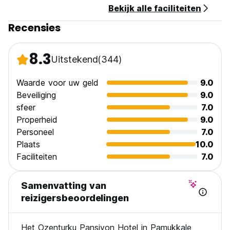
Bekijk alle faciliteiten
Recensies
8.3
Uitstekend
(344)
Waarde voor uw geld
9.0
Beveiliging
9.0
sfeer
7.0
Properheid
9.0
Personeel
7.0
Plaats
10.0
Faciliteiten
7.0
Samenvatting van
reizigersbeoordelingen
Het Ozenturku Pansiyon Hotel in Pamukkale