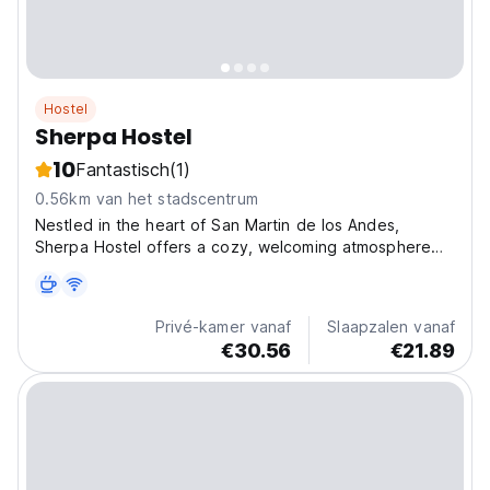
Hostel
Sherpa Hostel
10
Fantastisch
(1)
0.56km van het stadscentrum
Nestled in the heart of San Martin de los Andes,
Sherpa Hostel offers a cozy, welcoming atmosphere
for travelers of all kinds. Choose between shared or
private rooms, all including Wi-Fi, fresh linen, and
towels for a hassle-free stay. Relax in the spacious...
Privé-kamer vanaf
Slaapzalen vanaf
€30.56
€21.89