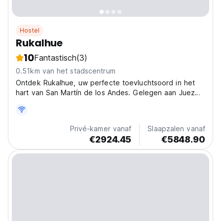
Hostel
Rukalhue
10
Fantastisch
(3)
0.51km van het stadscentrum
Ontdek Rukalhue, uw perfecte toevluchtsoord in het
hart van San Martín de los Andes. Gelegen aan Juez
del Valle 682, wacht dit hostel u op met een levendige
en gastvrije sfeer, ideaal om in contact te komen met
andere reizigers en Patagonië Argentinië te...
Privé-kamer vanaf
Slaapzalen vanaf
€2924.45
€5848.90