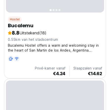
Hostel
Bucalemu
8.8
Uitstekend
(18)
0.55km van het stadscentrum
Bucalemu Hostel offers a warm and welcoming stay in
the heart of San Martin de los Andes, Argentina.
Perfectly located just 300 meters from Playa San
Martin, this hostel is the ideal base for exploring the
natural beauty and outdoor adventures of Patagonia....
Privé-kamer vanaf
Slaapzalen vanaf
€4.24
€14.62