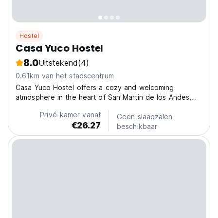
Hostel
Casa Yuco Hostel
8.0
Uitstekend
(4)
0.61km van het stadscentrum
Casa Yuco Hostel offers a cozy and welcoming
atmosphere in the heart of San Martin de los Andes,
just steps from the town center and close to shops
Privé-kamer vanaf
and restaurants. Guests enjoy clean and comfortable
Geen slaapzalen
€26.27
rooms, a well-equipped kitchen, and spacious shared
beschikbaar
areas...