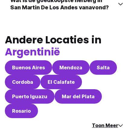
Wat is de goedkoopste herberg in
San Martin De Los Andes vanavond?
Andere Locaties in
Argentinië
Buenos Aires
Mendoza
Salta
Cordoba
El Calafate
Puerto Iguazu
Mar del Plata
Rosario
Toon Meer