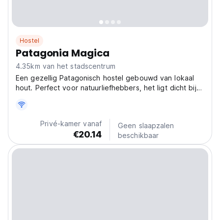
Hostel
Patagonia Magica
4.35km van het stadscentrum
Een gezellig Patagonisch hostel gebouwd van lokaal
hout. Perfect voor natuurliefhebbers, het ligt dicht bij
Nationaal Park Lanín en San Martín de los Andes.
(Auto-translated from original language)
Privé-kamer vanaf
Geen slaapzalen
€20.14
beschikbaar