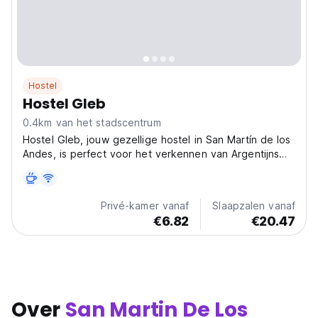
Hostel
Hostel Gleb
0.4km van het stadscentrum
Hostel Gleb, jouw gezellige hostel in San Martín de los
Andes, is perfect voor het verkennen van Argentijns
Patagonië. Een levendige hub voor avonturiers die op
zoek zijn naar natuur en verbinding. (Auto-translated
from original language)
Privé-kamer vanaf
Slaapzalen vanaf
€6.82
€20.47
Over
San Martin De Los