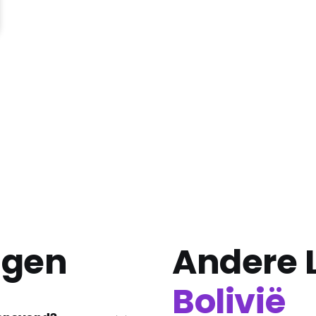
agen
Andere L
Bolivië