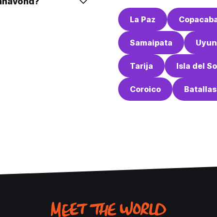
vanavond?
La Paz
Copacab
Samaipata
Uyun
Tarija
Isla del So
Coroico
Batallas