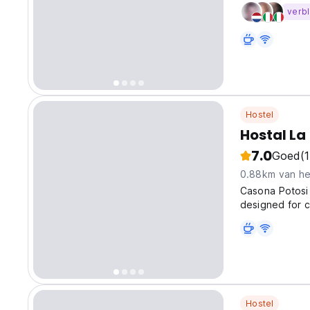
krachten te he
verbl
Hostel
Hostal La
7.0
Goed
(1
0.88km van he
Casona Potosi 
designed for c
TVs, wardrobes
relax on the s
Hostel