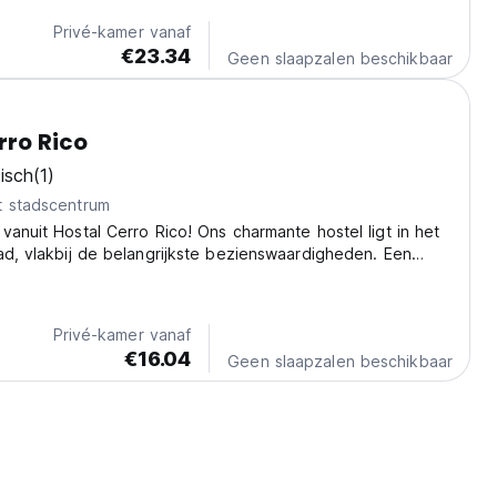
Privé-kamer vanaf
€23.34
Geen slaapzalen beschikbaar
rro Rico
isch
(1)
t stadscentrum
vanuit Hostal Cerro Rico! Ons charmante hostel ligt in het
ad, vlakbij de belangrijkste bezienswaardigheden. Een
tvalsbasis om deze UNESCO-schat te verkennen. (Auto-
m original language)
Privé-kamer vanaf
€16.04
Geen slaapzalen beschikbaar