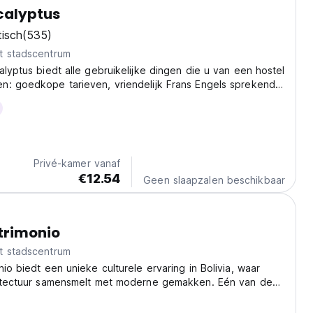
calyptus
tisch
(535)
t stadscentrum
alyptus biedt alle gebruikelijke dingen die u van een hostel
n: goedkope tarieven, vriendelijk Frans Engels sprekend
uur per dag. Check in.
Privé-kamer vanaf
€12.54
Geen slaapzalen beschikbaar
trimonio
t stadscentrum
nio biedt een unieke culturele ervaring in Bolivia, waar
hitectuur samensmelt met moderne gemakken. Eén van de
voor soloreizigers die op zoek zijn naar historische
to-translated from original language)