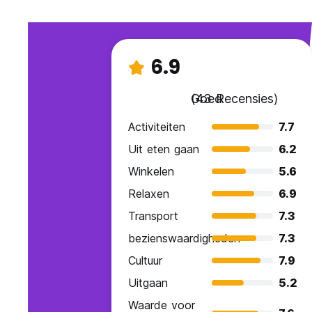
6.9
Goed
(43 Recensies)
Activiteiten
7.7
Uit eten gaan
6.2
Winkelen
5.6
Relaxen
6.9
Transport
7.3
bezienswaardigheden
7.3
Cultuur
7.9
Uitgaan
5.2
Waarde voor