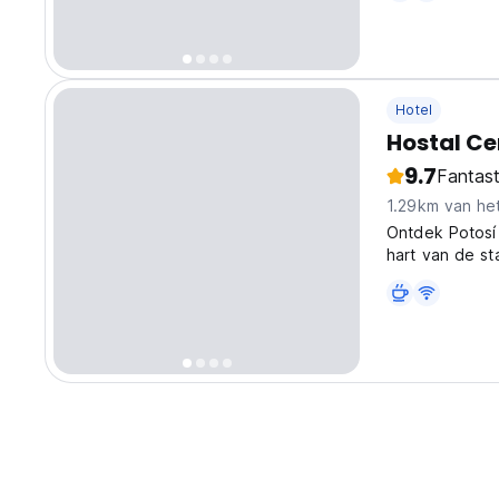
Hotel
Hostal Ce
9.7
Fantast
1.29km van he
Ontdek Potosí 
hart van de st
ontspannen ui
translated fro