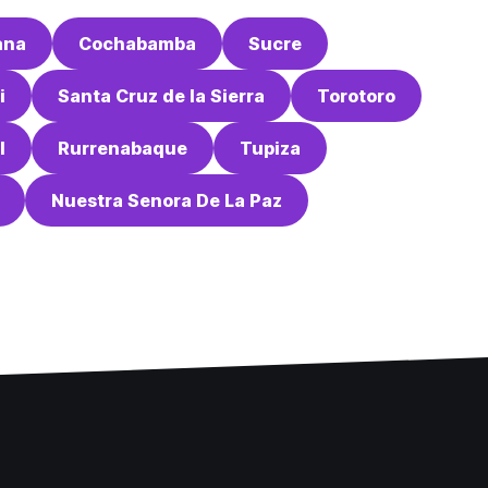
ana
Cochabamba
Sucre
i
Santa Cruz de la Sierra
Torotoro
l
Rurrenabaque
Tupiza
Nuestra Senora De La Paz