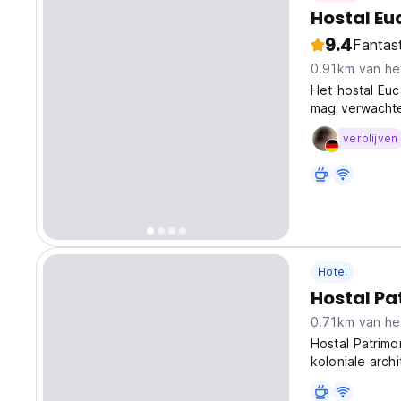
Hostal Eu
9.4
Fantas
0.91km van he
Het hostal Euc
mag verwachte
personeel, 24 
verblijven
Hotel
Hostal Pa
0.71km van he
Hostal Patrimo
koloniale arc
beste hostels 
verblijven! (Au