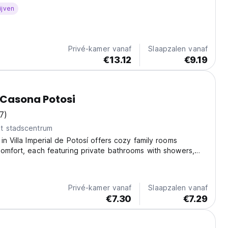
rstellen van je avonturen in de prachtige stad Potosi.
ijven
Privé-kamer vanaf
Slaapzalen vanaf
€13.12
€9.19
 Casona Potosi
7)
t stadscentrum
in Villa Imperial de Potosí offers cozy family rooms
omfort, each featuring private bathrooms with showers,
, and inviting beds that ensure a restful stay. Guests can
un terrace or stay connected with...
Privé-kamer vanaf
Slaapzalen vanaf
€7.30
€7.29