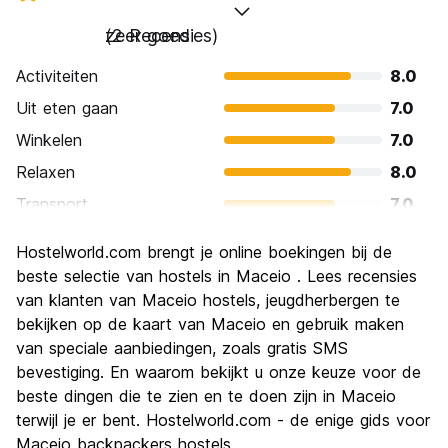
zeer goed
(2 Recensies)
Activiteiten
8.0
Uit eten gaan
7.0
Winkelen
7.0
Relaxen
8.0
Transport
7.0
bezienswaardigheden
8.0
Hostelworld.com brengt je online boekingen bij de
Cultuur
7.0
beste selectie van hostels in Maceio . Lees recensies
Uitgaan
van klanten van Maceio hostels, jeugdherbergen te
8.0
bekijken op de kaart van Maceio en gebruik maken
Waarde voor uw geld
7.0
van speciale aanbiedingen, zoals gratis SMS
bevestiging. En waarom bekijkt u onze keuze voor de
beste dingen die te zien en te doen zijn in Maceio
terwijl je er bent. Hostelworld.com - de enige gids voor
Maceio backpackers hostels.