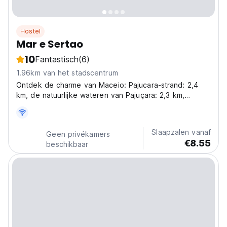
Hostel
Mar e Sertao
10
Fantastisch
(6)
1.96km van het stadscentrum
Ontdek de charme van Maceio: Pajucara-strand: 2,4
km, de natuurlijke wateren van Pajuçara: 2,3 km,
Maceio-busstation: 4,1 km en Maceio-vuurtoren: 3,5
km.
Slaapzalen vanaf
Geen privékamers
€8.55
beschikbaar