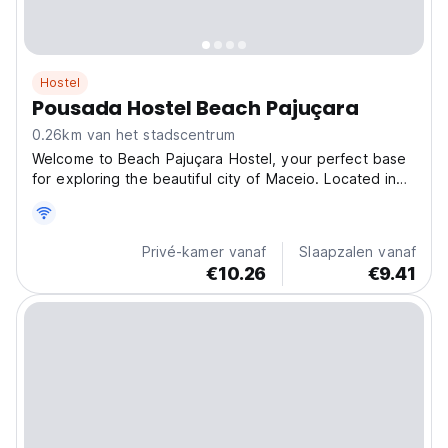
Hostel
Pousada Hostel Beach Pajuçara
0.26km van het stadscentrum
Welcome to Beach Pajuçara Hostel, your perfect base
for exploring the beautiful city of Maceio. Located in
the vibrant Pajucara district, our hostel is just a short
walk from Pajucara Beach and the famous Natural
Pools, offering easy access to one of Brazil's...
Privé-kamer vanaf
Slaapzalen vanaf
€10.26
€9.41