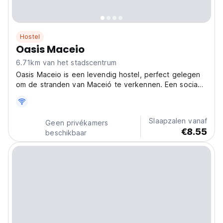
Hostel
Oasis Maceio
6.71km van het stadscentrum
Oasis Maceio is een levendig hostel, perfect gelegen
om de stranden van Maceió te verkennen. Een sociaal
hostel, ideaal voor reizigers die op zoek zijn naar
avontuur en ontspanning. (Auto-translated from original
language)
Slaapzalen vanaf
Geen privékamers
€8.55
beschikbaar