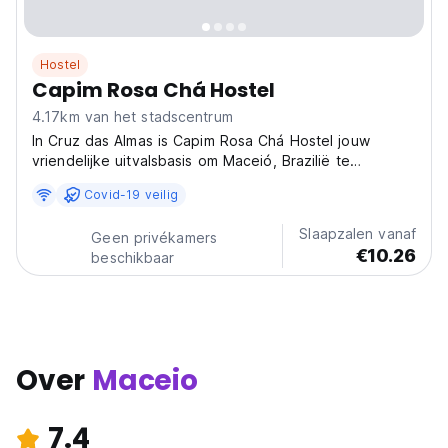
Hostel
Capim Rosa Chá Hostel
4.17km van het stadscentrum
In Cruz das Almas is Capim Rosa Chá Hostel jouw
vriendelijke uitvalsbasis om Maceió, Brazilië te
verkennen. Perfect voor strandliefhebbers en
Covid-19 veilig
cultuurzoekers! Sociaal hostel voor Alagoas. (Auto-
translated from original language)
Slaapzalen vanaf
Geen privékamers
€10.26
beschikbaar
Over
Maceio
7.4