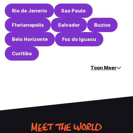
Rio de Jenerio
Sao Paulo
Florianopolis
Salvador
Buzios
Belo Horizonte
Foz do Iguacu
Curitiba
Toon Meer