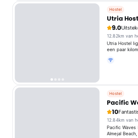
Hostel
Utria Host
9.0
Uitste
12.82km van h
Utria Hostel l
een paar kilom
verblijf in ee
Hostel
Pacific W
10
Fantasti
12.84km van h
Pacific Waves 
Almejal Beach, 