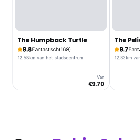
The Humpback Turtle
The Pel
9.8
9.7
Fantastisch
(169)
Fant
12.58km van het stadscentrum
12.83km va
Van
€9.70