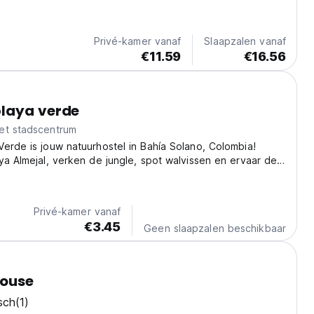
ation surrounded by the lush Chocó jungle, our hostel
f-a-kind experience that blends...
Privé-kamer vanaf
Slaapzalen vanaf
€11.59
€16.56
laya verde
et stadscentrum
erde is jouw natuurhostel in Bahía Solano, Colombia!
ya Almejal, verken de jungle, spot walvissen en ervaar de
t. (Auto-translated from original language)
Privé-kamer vanaf
€3.45
Geen slaapzalen beschikbaar
House
sch
(1)