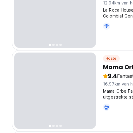
12.94km van h
La Roca House 
Colombia! Gene
verkennen van 
from original 
Hostel
Mama Orb
9.4
Fantas
16.97km van h
Mama Orbe Fam
uitgestrekte st