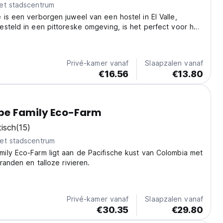
et stadscentrum
is een verborgen juweel van een hostel in El Valle,
steld in een pittoreske omgeving, is het perfect voor het
de stranden en jungles van Bahia Solano. (Auto-translated
language)
Privé-kamer vanaf
Slaapzalen vanaf
€16.56
€13.80
e Family Eco-Farm
tisch
(15)
et stadscentrum
ily Eco-Farm ligt aan de Pacifische kust van Colombia met
randen en talloze rivieren.
Privé-kamer vanaf
Slaapzalen vanaf
€30.35
€29.80