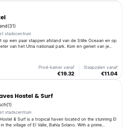
el
kend
(31)
et stadscentrum
igt op een paar stappen afstand van de Stille Oceaan en op
eter van het Utria nationaal park. Kom en geniet van je
n groene oase, met zijn natuurlijke zwembad en jacuzzi.
Privé-kamer vanaf
Slaapzalen vanaf
€19.32
€11.04
aves Hostel & Surf
sch
(1)
et stadscentrum
Hostel & Surf is a tropical haven located on the stunning El
in the village of El Valle, Bahía Solano. With a prime