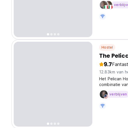
en verse vis i
verblijv
zorgen ervoor 
Hostel
The Pelic
9.7
Fantast
12.83km van h
Het Pelican Ho
combinatie van
verblijven