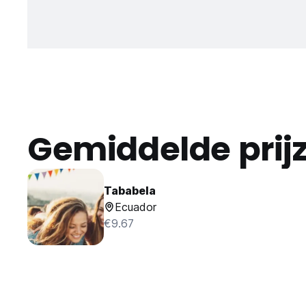
Gemiddelde prij
Tababela
Ecuador
€9.67