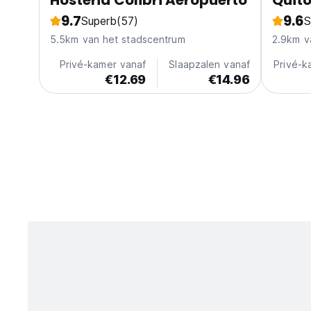
Hosteria Colibri Aeropuerto
Quito
9.7
9.6
Superb
(57)
S
5.5km van het stadscentrum
2.9km v
Privé-kamer vanaf
Slaapzalen vanaf
Privé-k
€12.69
€14.96