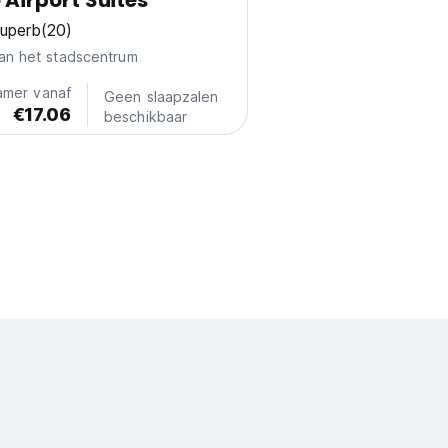
 Airport Suites
uperb
(20)
an het stadscentrum
amer vanaf
Geen slaapzalen
€17.06
beschikbaar