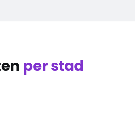
zen
per stad