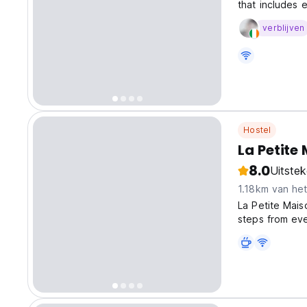
that includes 
width per pers
verblijven
every bed -Tem
Hostel
La Petite
8.0
Uitste
1.18km van he
La Petite Mais
steps from eve
balcony and is
Stadium. The ho