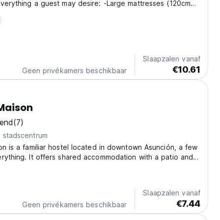
everything a guest may desire: -Large mattresses (120cm
on) -Complete privacy with wood walls and curtains in
perature controlled air conditioning...
Slaapzalen vanaf
€10.61
Geen privékamers beschikbaar
 Maison
kend
(7)
t stadscentrum
on is a familiar hostel located in downtown Asunción, a few
rything. It offers shared accommodation with a patio and
 located around 1.5 km from the General Pablo Rojas
stel has self-catering facilities,...
Slaapzalen vanaf
€7.44
Geen privékamers beschikbaar