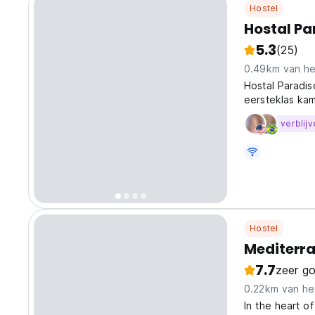
Hostel
Hostal Pa
5.3
(25)
0.49km van he
Hostal Paradis
eersteklas kam
die zowel soci
verblijv
Hostel
Mediterra
7.7
zeer g
0.22km van he
In the heart of