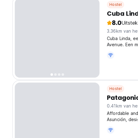
Hostel
Cuba Lin
8.0
Uitste
3.36km van he
Cuba Linda, e
Avenue. Een m
stedelijke oas
translated fro
Hostel
Patagonia
0.41km van he
Affordable and
Asunción, desi
of their budge
friendly atmosp