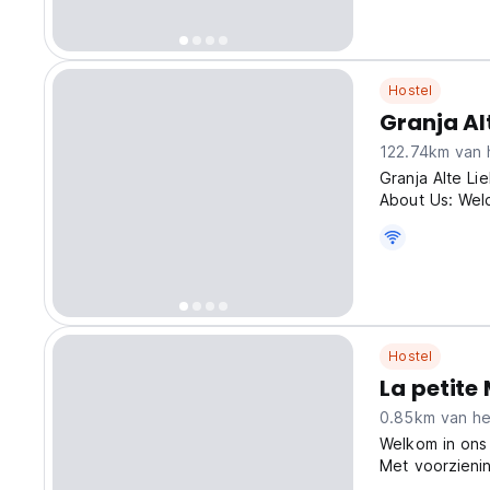
Hostel
Granja Al
122.74km van 
Granja Alte Li
About Us: Welc
travellers loo
Paraguayan lif
Hostel
La petite
0.85km van he
Welkom in ons 
Met voorzieni
binnen handber