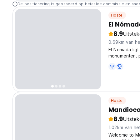
De positionering is gebaseerd op betaalde commissie en and
Hostel
El Nómad
8.9
Uitste
0.69km van he
El Nomada ligt 
monumenten, pu
Hostel
Mandioca
8.9
Uitste
1.02km van he
Welcome to Ma