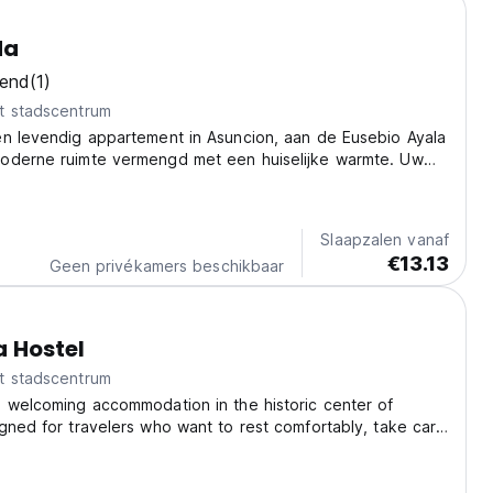
da
kend
(1)
t stadscentrum
en levendig appartement in Asuncion, aan de Eusebio Ayala
oderne ruimte vermengd met een huiselijke warmte. Uw
e om te ontspannen in het hart van Paraguay. (Auto-
m original language)
Slaapzalen vanaf
€13.13
Geen privékamers beschikbaar
 Hostel
t stadscentrum
 welcoming accommodation in the historic center of
gned for travelers who want to rest comfortably, take care
t, and move around the city with ease. A relaxed and
here, ideal both for sharing with other...