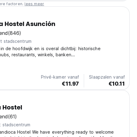
ere factoren.
lees meer
a Hostel Asunción
kend
(846)
t stadscentrum
in de hoofdwijk en is overal dichtbij: historische
bs, restaurants, winkels, banken...
Privé-kamer vanaf
Slaapzalen vanaf
€11.97
€10.11
 Hostel
kend
(61)
t stadscentrum
ndioca Hostel We have everything ready to welcome