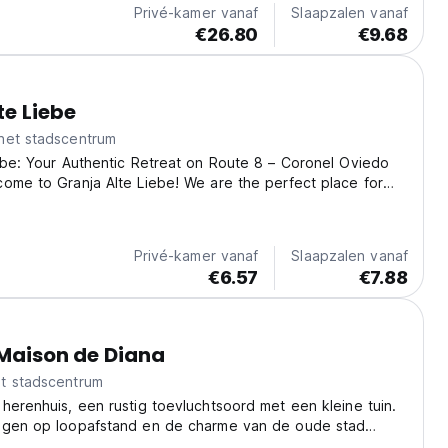
Privé-kamer vanaf
Slaapzalen vanaf
€26.80
€9.68
te Liebe
het stadscentrum
ebe: Your Authentic Retreat on Route 8 – Coronel Oviedo
ome to Granja Alte Liebe! We are the perfect place for
king for a genuine break and a real connection with rural
e. Conveniently located on Route...
Privé-kamer vanaf
Slaapzalen vanaf
€6.57
€7.88
 Maison de Diana
t stadscentrum
herenhuis, een rustig toevluchtsoord met een kleine tuin.
ngen op loopafstand en de charme van de oude stad
eik. Dompel jezelf onder in het lokale nachtleven en