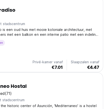
radiso
t stadscentrum
o is een oud huis met mooie koloniale architectuur, met
ers met een balkon en een interne patio met een indeling
ale interactie als privacy bevordert.
en
Privé-kamer vanaf
Slaapzalen vanaf
€7.01
€4.47
neo Hostal
oed
(71)
t stadscentrum
 the historic center of Asunción, 'Mediterraneo' is a hostel