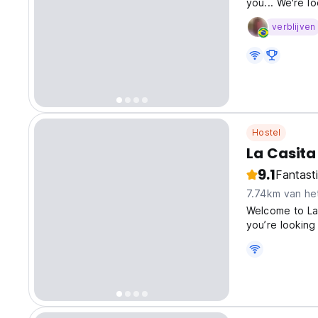
you... We're l
offers a super
verblijven
home! We have
Hostel
La Casita
9.1
Fantast
7.74km van he
Welcome to La 
you’re looking
it! Our hostel
meeting new p