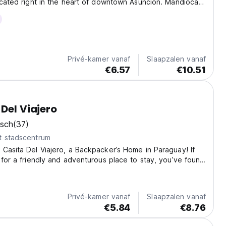
ocated right in the heart of downtown Asunción. Mandioca
 relaxed and fun atmosphere where you can feel right at
 shared rooms for 8 and 12 people with...
Privé-kamer vanaf
Slaapzalen vanaf
€6.57
€10.51
 Del Viajero
isch
(37)
t stadscentrum
Casita Del Viajero, a Backpacker’s Home in Paraguay! If
 for a friendly and adventurous place to stay, you’ve found
 is made for backpackers who love nature, animals, and
eople. We have five dogs and...
Privé-kamer vanaf
Slaapzalen vanaf
€5.84
€8.76