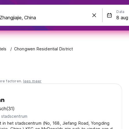
Data
tels
Chongwen Residential District
ere factoren.
lees meer
nn
sch
(31)
t stadscentrum
t in het stadscentrum (No, 168, Jiefang Road, Yongding
gjiajie, China.) KFC en McDonalds zijn ook te vinden aan de