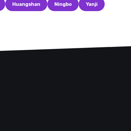
Huangshan
Ningbo
Yanji