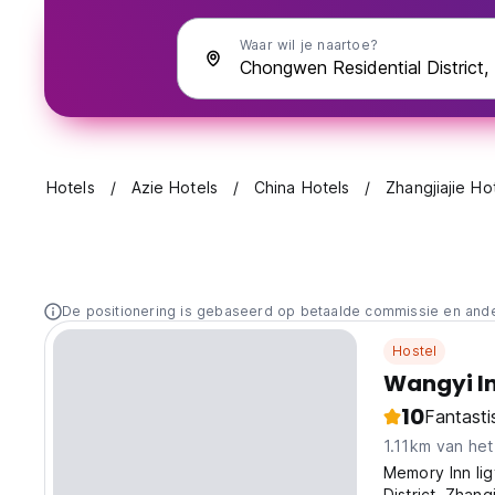
Waar wil je naartoe?
Hotels
Azie Hotels
China Hotels
Zhangjiajie Ho
De positionering is gebaseerd op betaalde commissie en and
Hostel
Wangyi I
10
Fantasti
1.11km van he
Memory Inn lig
District, Zhan