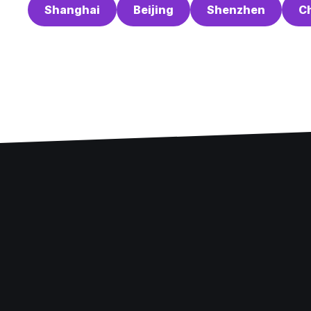
Shanghai
Beijing
Shenzhen
C