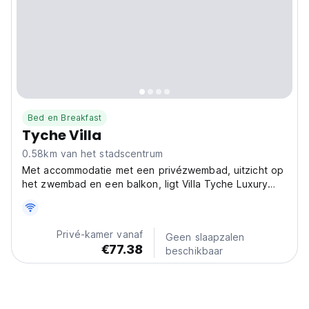
Bed en Breakfast
Tyche Villa
0.58km van het stadscentrum
Met accommodatie met een privézwembad, uitzicht op
het zwembad en een balkon, ligt Villa Tyche Luxury
4BR Near Beach in Seminyak. Deze recent
gerenoveerde villa ligt op 600 meter van Double Six
Beach en minder dan 1 km van Seminyak Beach. De
Privé-kamer vanaf
Geen slaapzalen
villa beschikt...
€77.38
beschikbaar