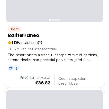
Hostel
Baliterraneo
10
Fantastisch
(1)
1.06km van het stadscentrum
The resort offers a tranquil escape with mini gardens,
serene decks, and peaceful pools designed for
relaxation. Guests can immerse themselves in Bali’s
vibrant culture while enjoying a Mediterranean-Italian
inspired menu with locally sourced ingredients....
Privé-kamer vanaf
Geen slaapzalen
€36.82
beschikbaar