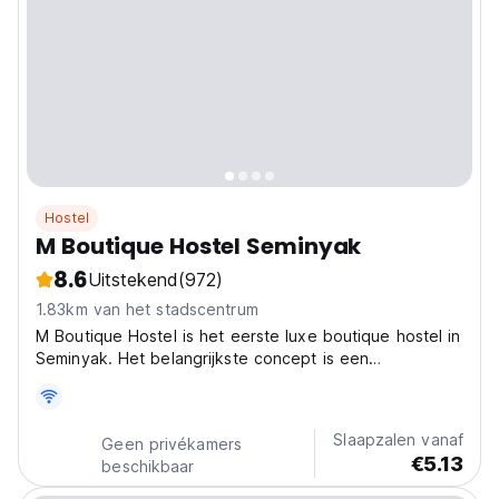
Hostel
M Boutique Hostel Seminyak
8.6
Uitstekend
(972)
1.83km van het stadscentrum
M Boutique Hostel is het eerste luxe boutique hostel in
Seminyak. Het belangrijkste concept is een
comfortabele plek met moderne bedden in pod-stijl die
een warme en ontspannen sfeer biedt voor iedereen.
Slaapzalen vanaf
Geen privékamers
€5.13
beschikbaar