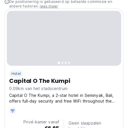
De positionering is gebaseerd op betaalde commissie en
andere factoren.
lees meer
Hotel
Capital O The Kumpi
0.09km van het stadscentrum
Capital O The Kumpi, a 2-star hotel in Seminyak, Bali,
offers full-day security and free WiFi throughout the
property. The hotel also provides free on-site private
parking, ensuring convenience for families. The hotel
offers a range of amenities including...
Privé-kamer vanaf
Geen slaapzalen