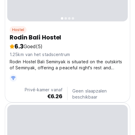
Hostel
Rodin Bali Hostel
6.3
Goed
(5)
1.25km van het stadscentrum
Rodin Hostel Bali Seminyak is situated on the outskirts
of Seminyak, offering a peaceful night's rest and
comfortable sleep. A 20-30 minute walk or a 5-10
minute motorbike ride will take you to the centre of
Seminyak walking street and beach, placing us in...
Privé-kamer vanaf
Geen slaapzalen
€6.26
beschikbaar