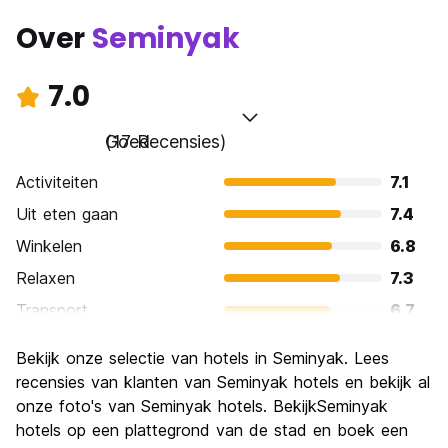
Over
Seminyak
7.0
Goed
(17 Recensies)
Activiteiten
7.1
Uit eten gaan
7.4
Winkelen
6.8
Relaxen
7.3
Transport
6.7
bezienswaardigheden
6.5
Bekijk onze selectie van hotels in Seminyak. Lees
Cultuur
6.8
recensies van klanten van Seminyak hotels en bekijk al
Uitgaan
onze foto's van Seminyak hotels. BekijkSeminyak
7.1
hotels op een plattegrond van de stad en boek een
Waarde voor uw geld
7.2