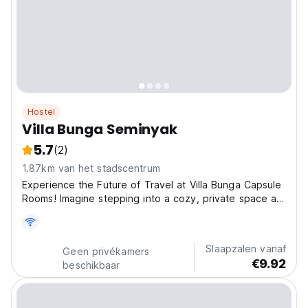
Hostel
Villa Bunga Seminyak
5.7
(2)
1.87km van het stadscentrum
Experience the Future of Travel at Villa Bunga Capsule
Rooms! Imagine stepping into a cozy, private space all
to yourself—compact yet comfortable, where
everything you need is within arm’s reach. Our capsule
rooms offer the perfect blend of privacy and
Slaapzalen vanaf
Geen privékamers
community,...
€9.92
beschikbaar