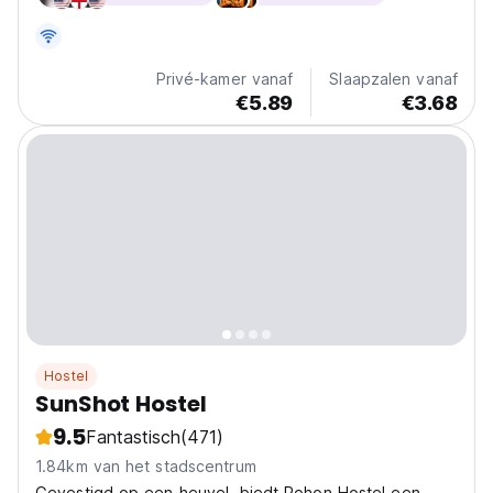
Privé-kamer vanaf
Slaapzalen vanaf
€5.89
€3.68
Hostel
SunShot Hostel
9.5
Fantastisch
(471)
1.84km van het stadscentrum
Gevestigd op een heuvel, biedt Pohon Hostel een