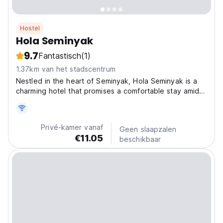
Hostel
Hola Seminyak
9.7
Fantastisch
(1)
1.37km van het stadscentrum
Nestled in the heart of Seminyak, Hola Seminyak is a
charming hotel that promises a comfortable stay amidst
the vibrant attractions of this Bali paradise.
Conveniently located just minutes away from the
stunning beach, Hola Seminyak offers the perfect
Privé-kamer vanaf
Geen slaapzalen
blend...
€11.05
beschikbaar