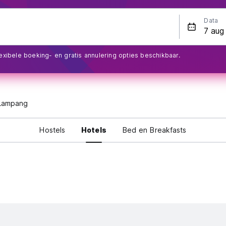
Data
exibele boeking- en gratis annulering opties beschikbaar.
Lampang
Hostels
Hotels
Bed en Breakfasts