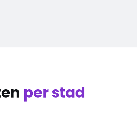
zen
per stad