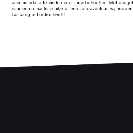
accommodatie te vinden voor jouw behoeften. Met budgethot
naar een romantisch uitje of een solo-avontuur, wij hebb
Lampang te bieden heeft!