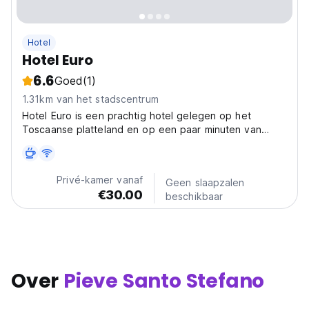
Hotel
Hotel Euro
6.6
Goed
(1)
1.31km van het stadscentrum
Hotel Euro is een prachtig hotel gelegen op het
Toscaanse platteland en op een paar minuten van
Marche en Umbrië. Vanaf hier bereikt u in een paar
minuten prachtige en historische steden zoals Perugia,
Gubbio, Arezzo en Assisi. Gratis WiFi beschikbaar.
Privé-kamer vanaf
Geen slaapzalen
€30.00
beschikbaar
Over
Pieve Santo Stefano