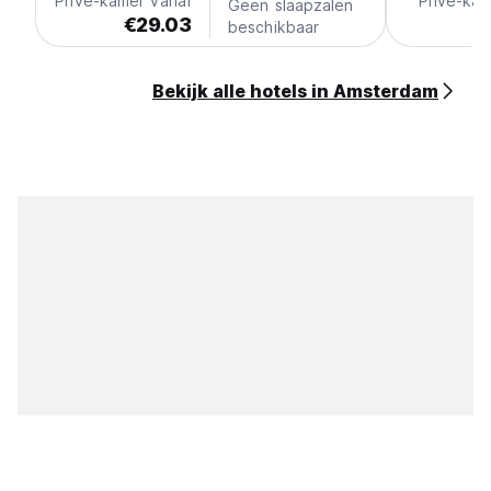
Privé-kamer vanaf
Privé-kam
Geen slaapzalen
€29.03
beschikbaar
Bekijk alle hotels in Amsterdam