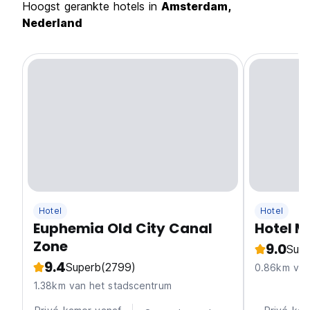
Hoogst gerankte hotels in
Amsterdam,
Nederland
Hotel
Hotel
Euphemia Old City Canal
Hotel 
Zone
9.0
Supe
9.4
Superb
(2799)
0.86km van
1.38km van het stadscentrum