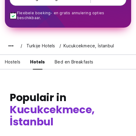
Flexibele boeking- en gratis annulering opties
beschikbaar.
Turkije Hotels
Kucukcekmece, İstanbul
Hostels
Hotels
Bed en Breakfasts
Populair in
Kucukcekmece,
İstanbul