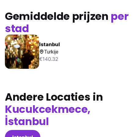
Gemiddelde prijzen
per
stad
Istanbul
Turkije
€140.32
Andere Locaties in
Kucukcekmece,
İstanbul