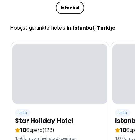
Istanbul
Hoogst gerankte hotels in
Istanbul, Turkije
Hotel
Hotel
Star Holiday Hotel
Istanbu
10
10
Superb
(128)
Super
1.56km van het stadscentrum
1.07km van