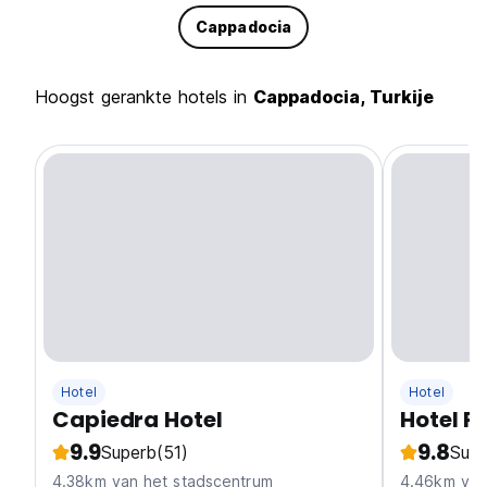
Cappadocia
Hoogst gerankte hotels in
Cappadocia, Turkije
Hotel
Hotel
Capiedra Hotel
Hotel P
9.9
9.8
Superb
(51)
Supe
4.38km van het stadscentrum
4.46km van