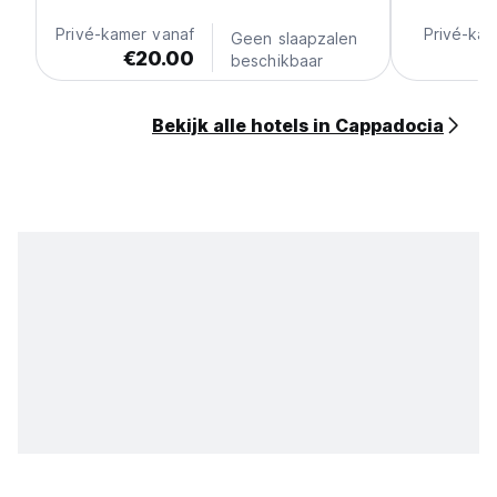
Privé-kamer vanaf
Privé-kam
Geen slaapzalen
€20.00
beschikbaar
Bekijk alle hotels in Cappadocia